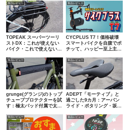
製品レビュー
製品レビュー
TOPEAK スーパーツーリ
CYCPLUS T7！価格破壊
ストDX：これが使えない
スマートバイクを自腹でポ
バイク・これで使えないバ
チッて、ハッピー至上主
ッグって存在するの？ と
義！
思えるほど万能なリアラッ
製品レビュー
製品レビュー
クの優等生
grunge(グランジ)のトップ
ADEPT「モーティブ」と
チューブプロテクターを試
過ごした9カ月：アーバン
す：極太パッド付属で太め
ライド・ポタリング・坂道
のチューブにも対応可
と特に相性が良いショート
【rin project製品との比較
ノーズサドル
製品レビュー
製品レビュー
も】