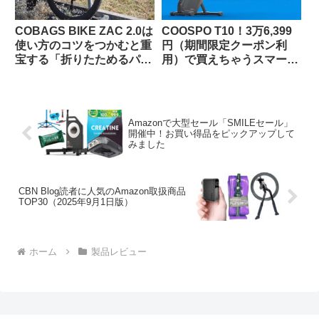
COBAGS BIKE ZAC 2.0は
COOSPO T10！3万6,399
使い方のコツをつかむと重
円（期間限定クーポン利
宝する「折りたためるパニ
用）で買えちゃうスマート
アバッグ」【買い出し・キ
トレーナーって、使いもの
ャンプ・輪行でも】
になるの？（なりまし
た！）
Amazonで大型セール「SMILEセール」
開催中！お買い得品をピックアップして
みました
CBN Blog読者に人気のAmazon取扱商品
TOP30（2025年9月1日版）
ホーム
製品レビュー