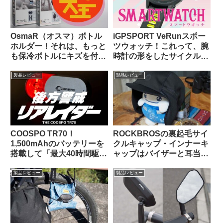
OsmaR（オスマ）ボトル
iGPSPORT VeRunスポー
ホルダー！それは、もっと
ツウォッチ！これって、腕
も保冷ボトルにキズを付け
時計の形をしたサイクルコ
にくい（多分）ボトルホル
ンピュータなのでは…？
ダー（のはず）！！
製品レビュー
製品レビュー
COOSPO TR70！
ROCKBROSの裏起毛サイ
1,500mAhのバッテリーを
クルキャップ・インナーキ
搭載して「最大40時間駆
ャップはバイザーと耳当て
動」を謳うリアビューレー
が便利。適度なハリがあり
ダーが爆誕！！【クーポン
冬の高強度ライドにも良し
製品レビュー
製品レビュー
あります】