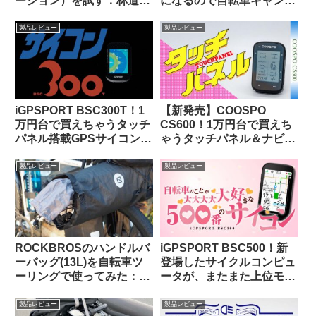
ージョン）を試す：林道サ
になるので自転車キャンツ
イクリング中に熊とバッタ
ーに持っていきやすいヤカ
リ出会わないために…
ン
製品レビュー
製品レビュー
iGPSPORT BSC300T！1
【新発売】COOSPO
万円台で買えちゃうタッチ
CS600！1万円台で買えち
パネル搭載GPSサイコンっ
ゃうタッチパネル＆ナビ対
て、使いものになるの？
応GPSサイクルコンピュー
タの実力って、どんな感
製品レビュー
製品レビュー
じ？
ROCKBROSのハンドルバ
iGPSPORT BSC500！新
ーバッグ(13L)を自転車ツ
登場したサイクルコンピュ
ーリングで使ってみた：機
ータが、またまた上位モデ
能性合格・質感も高級感が
ルを下剋上してきた件。
あり使っていて気持ちが良
製品レビュー
製品レビュー