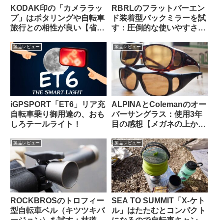
KODAK印の「カメララッ
RBRLのフラットバーエン
プ」はポタリングや自転車
ド装着型バックミラーを試
旅行との相性が良い【省ス
す：圧倒的な使いやすさと
ペース・クッション・撥
高品質な視野に感動【すご
水】
い】
製品レビュー
製品レビュー
iGPSPORT「ET6」リア充
ALPINAとColemanのオー
自転車乗り御用達の、おも
バーサングラス：使用3年
しろテールライト！
目の感想【メガネの上から
かける 6000円 vs. 1600
円】
製品レビュー
製品レビュー
ROCKBROSのトロフィー
SEA TO SUMMIT「X-ケト
型自転車ベル（キツツキバ
ル」はたたむとコンパクト