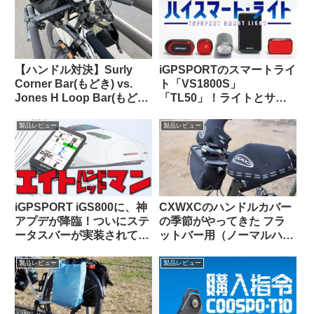
い
【ハンドル対決】Surly
iGPSPORTのスマートライ
Corner Bar(もどき) vs.
ト「VS1800S」
Jones H Loop Bar(もど
「TL50」！ライトとサイ
き) 私の中で勝利したの
コンを丸ごとiGPSPORTで
は…
揃えると、新しい扉が開く
製品レビュー
製品レビュー
かも！
iGPSPORT iGS800に、神
CXWXCのハンドルカバー
アプデが降臨！ついにステ
の季節がやってきた フラ
ータスバーが実装されて俺
ットバー用（ノーマルハン
様大歓喜！！
ドル対応版）をTern Crest
で使ってみた
製品レビュー
製品レビュー