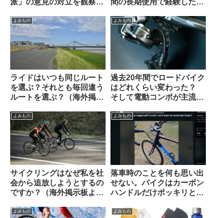
派」の意見の対立を観察す
間の長期使用で経験した
る（海外掲示板から）
様々な問題（海外掲示板か
ら）
よみもの
よみもの
ライドはいつも同じルート
過去20年間でロードバイク
を選ぶ？それとも毎回違う
はどれくらい変わった？
ルートを選ぶ？（海外掲示
そして電動コンポが主流に
板から）
なった本当の理由とは（海
外掲示板でのオピニオン観
よみもの
よみもの
察）
サイクリングはなぜ私を社
落車時のことを何も思い出
会から追放しようとするの
せない。バイクはカーボン
ですか？（海外掲示板よ
ハンドルだけポッキリと。
り）
何が原因だったのでしょ
う？（海外掲示板から）
よみもの
よみもの