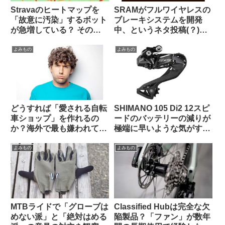
Stravaのヒートマップを
SRAMがフルワイヤレスの
「故意に汚染」するボット
ブレーキシステムを開発
が急増している？ その背
中、というネタ投稿(？)に
後にいるのは…（海外掲示
ついての海外サイクリスト
板から）
の反応【おもしろコメン
よみもの
よみもの
ト】
どうすれば「愛される自転
SHIMANO 105 Di2 12スピ
車ショップ」を作れるの
ードのバッテリーの減りが
か？海外で最も嫌われてい
極端に早いような気がする
る”condescending”な態
のですが普通でしょうか？
度に学ぶ（海外掲示板か
（海外掲示板から）
よみもの
よみもの
ら）
MTBライドで「グローブは
Classified Hubは完全な欠
めない派」と「絶対はめる
陥製品？「ファン」が数年