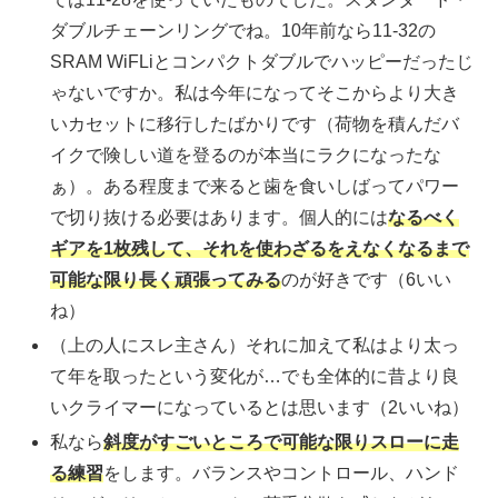
ダブルチェーンリングでね。10年前なら11-32の
SRAM WiFLiとコンパクトダブルでハッピーだったじ
ゃないですか。私は今年になってそこからより大き
いカセットに移行したばかりです（荷物を積んだバ
イクで険しい道を登るのが本当にラクになったな
ぁ）。ある程度まで来ると歯を食いしばってパワー
で切り抜ける必要はあります。個人的には
なるべく
ギアを1枚残して、それを使わざるをえなくなるまで
可能な限り長く頑張ってみる
のが好きです（6いい
ね）
（上の人にスレ主さん）それに加えて私はより太っ
て年を取ったという変化が…でも全体的に昔より良
いクライマーになっているとは思います（2いいね）
私なら
斜度がすごいところで可能な限りスローに走
る練習
をします。バランスやコントロール、ハンド