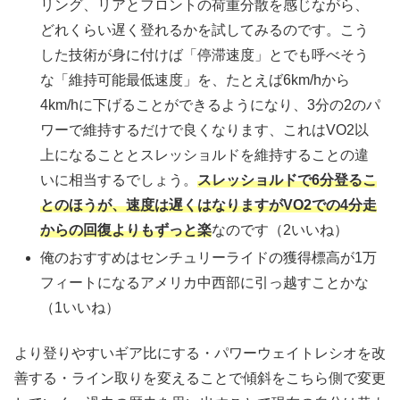
リング、リアとフロントの荷重分散を感じながら、
どれくらい遅く登れるかを試してみるのです。こう
した技術が身に付けば「停滞速度」とでも呼べそう
な「維持可能最低速度」を、たとえば6km/hから
4km/hに下げることができるようになり、3分の2のパ
ワーで維持するだけで良くなります、これはVO2以
上になることとスレッショルドを維持することの違
いに相当するでしょう。
スレッショルドで6分登るこ
とのほうが、速度は遅くはなりますがVO2での4分走
からの回復よりもずっと楽
なのです（2いいね）
俺のおすすめはセンチュリーライドの獲得標高が1万
フィートになるアメリカ中西部に引っ越すことかな
（1いいね）
より登りやすいギア比にする・パワーウェイトレシオを改
善する・ライン取りを変えることで傾斜をこちら側で変更