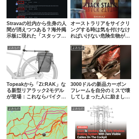
Stravaの社内から生身の人
オーストラリアをサイクリ
間が消えつつある？海外掲
ングする時は気を付けなけ
示板に現れた「スタッフ」
ればいけない危険生物がい
が空気を読まなすぎて大バ
る【ヒント・あれではな
ッシングを受ける
い】
よみもの
よみもの
Topeakから「Zi:RAK」な
3000ドルの新品カーボン
る新型リアラック2モデル
フレームを自分のミスで壊
が登場：これならバイクパ
してしまった人に励ましの
ッキング派・パニア派どち
声が寄せられる（海外掲示
らも納得？
板から）
よみもの
よみもの