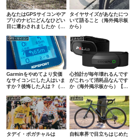
あなたはGPSサイコンやア
タイヤサイズがあなたにつ
プリのナビにどんなひどい
いて語ること（海外掲示板
目に遭わされましたか（海
から）
外掲示板から）
GPS・サイコン
よみもの
Garminをやめてより安価
心拍計が毎年壊れるんです
なサイコンにした人はいま
がこれって消耗品なんです
すか？後悔した人は？（海
か（海外掲示板から）【丈
外掲示板から）【COROS /
夫な心拍計はどれ？】
iGPSportの最新評価】
よみもの
よみもの
タデイ・ポガチャルは
自転車界で目立ちはじめた