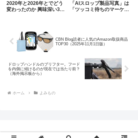
2020年と2026年とでどう
「AIスロップ製品写真」は
変わったのか 興味深い3つ
「ツッコミ待ちのマーケテ
の考察を読む（海外掲示板
ィング手法」なのか【REI /
から）
Van Rysel】
CBN Blog読者に人気のAmazon取扱商品
TOP30（2025年11月1日版）
ドロップハンドルのブリフター。フード
を内側に傾けるのが現在では当たり前？
（海外掲示板から）
ホーム
よみもの