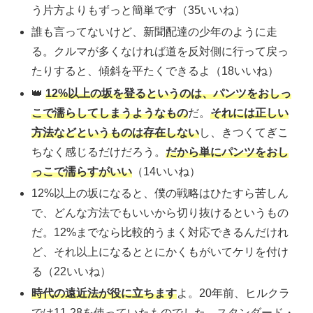
う片方よりもずっと簡単です（35いいね）
誰も言ってないけど、新聞配達の少年のように走
る。クルマが多くなければ道を反対側に行って戻っ
たりすると、傾斜を平たくできるよ（18いいね）
👑
12%以上の坂を登るというのは、パンツをおしっ
こで濡らしてしまうようなもの
だ。
それには正しい
方法などというものは存在しない
し、きつくてぎこ
ちなく感じるだけだろう。
だから単にパンツをおし
っこで濡らすがいい
（14いいね）
12%以上の坂になると、僕の戦略はひたすら苦しん
で、どんな方法でもいいから切り抜けるというもの
だ。12%までなら比較的うまく対応できるんだけれ
ど、それ以上になるととにかくもがいてケリを付け
る（22いいね）
時代の遠近法が役に立ちます
よ。20年前、ヒルクラ
では11-28を使っていたものでした。スタンダード・