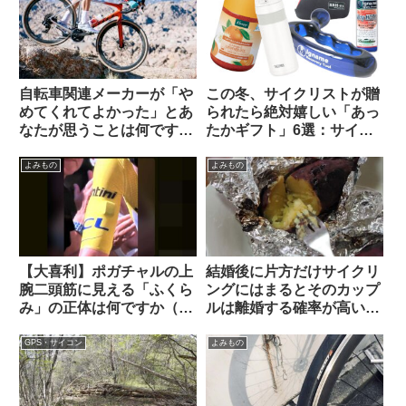
自転車関連メーカーが「や
この冬、サイクリストが贈
めてくれてよかった」とあ
られたら絶対嬉しい「あっ
なたが思うことは何ですか
たかギフト」6選：サイズ
（海外掲示板から）
選び不要・性別不問で間違
いなく感謝されます
よみもの
よみもの
【大喜利】ポガチャルの上
結婚後に片方だけサイクリ
腕二頭筋に見える「ふくら
ングにはまるとそのカップ
み」の正体は何ですか（海
ルは離婚する確率が高い？
外掲示板から）
（海外掲示板から）
GPS・サイコン
よみもの