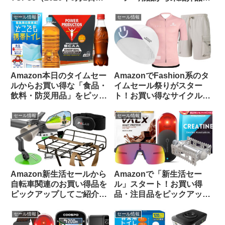
版）
ピックアップしてみました
【Amazon プライムデーセ
セール情報
セール情報
ール】
Amazon本日のタイムセー
AmazonでFashion系のタ
ルからお買い得な「食品・
イムセール祭りがスター
飲料・防災用品」をピック
ト！お買い得なサイクルウ
アップしてご紹介します
ェアをピックアップしてみ
ました
セール情報
セール情報
Amazon新生活セールから
Amazonで「新生活セー
自転車関連のお買い得品を
ル」スタート！お買い得
ピックアップしてご紹介し
品・注目品をピックアップ
ます(3月7日版)
してご紹介します
セール情報
セール情報