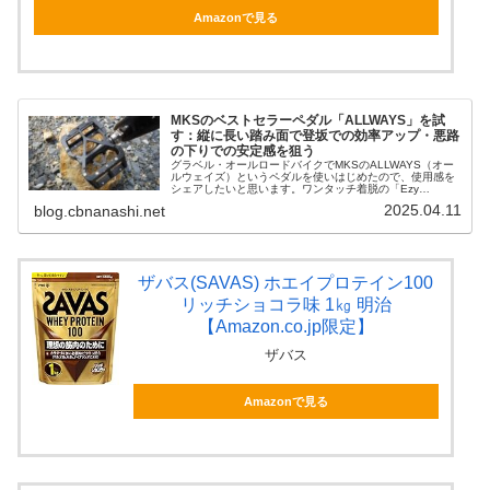
Amazonで見る
MKSのベストセラーペダル「ALLWAYS」を試
す：縦に長い踏み面で登坂での効率アップ・悪路
の下りでの安定感を狙う
グラベル・オールロードバイクでMKSのALLWAYS（オー
ルウェイズ）というペダルを使いはじめたので、使用感を
シェアしたいと思います。ワンタッチ着脱の「Ezy
Superior」版とノーマル版があり、私が使っているのは
2025.04.11
blog.cbnanashi.net
Ezy Superio...
ザバス(SAVAS) ホエイプロテイン100
リッチショコラ味 1㎏ 明治
【Amazon.co.jp限定】
ザバス
Amazonで見る