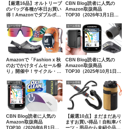
【厳選16品】オルトリーブ
CBN Blog読者に人気の
のバッグ各種が本日お買い
Amazon取扱商品
得！Amazonでダブルポイ
TOP30（2026年3月1日
ント対象になっているもの
版）
をピックアップしてご紹介
セール情報
セール情報
Amazonで「Fashion x 秋
CBN Blog読者に人気の
のおでかけタイムセール祭
Amazon取扱商品
り」開催中！サイクル・ア
TOP30（2025年10月1日
ウトドア関連から注目品を
版）
ピックアップしてみました
セール情報
セール情報
CBN Blog読者に人気の
【厳選10点】まだまだあり
Amazon取扱商品
ますお買い得品！自転車パ
TOP30（2026年6月1日
ーツ・用品から未紹介品を