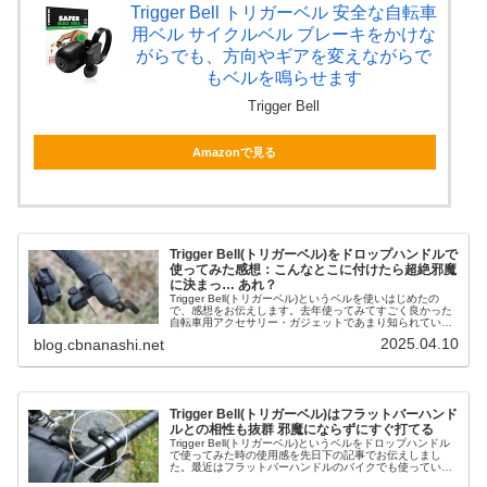
Trigger Bell トリガーベル 安全な自転車
用ベル サイクルベル ブレーキをかけな
がらでも、方向やギアを変えながらで
もベルを鳴らせます
Trigger Bell
Amazonで見る
Trigger Bell(トリガーベル)をドロップハンドルで
使ってみた感想：こんなとこに付けたら超絶邪魔
に決まっ… あれ？
Trigger Bell(トリガーベル)というベルを使いはじめたの
で、感想をお伝えします。去年使ってみてすごく良かった
自転車用アクセサリー・ガジェットであまり知られていな
いものを教えて下さいという海外掲示板スレッドで紹介さ
2025.04.10
blog.cbnanashi.net
れており、興味を持...
Trigger Bell(トリガーベル)はフラットバーハンド
ルとの相性も抜群 邪魔にならずにすぐ打てる
Trigger Bell(トリガーベル)というベルをドロップハンドル
で使ってみた時の使用感を先日下の記事でお伝えしまし
た。最近はフラットバーハンドルのバイクでも使っている
ので、追記的なミニ感想をお届けします。Jones H Bar形