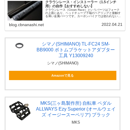
クラウンレース・インストーラー（1.5インチ
用）の自作【おすすめしない】
クラウンレース（Crown Race）というパーツはフォーク
の上面にあり、ヘッドチューブ下端のベアリングと接触す
る薄い金属パーツです。カーボンバイクでは使われないこ
ともあるので、その存在を意識したことがない方も多いと
思いますが、バラ完でフレ...
2022.04.21
blog.cbnanashi.net
シマノ(SHIMANO) TL-FC24 SM-
BB9000 ボトムブラケットアダプター
工具 Y13009240
シマノ(SHIMANO)
Amazonで見る
MKS(三ヶ島製作所) 自転車 ペダル
ALLWAYS Ezy Superior (オールウェイ
ズ イージースーペリア) ブラック
MKS