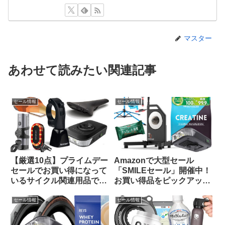
マスター
あわせて読みたい関連記事
セール情報
セール情報
【厳選10点】プライムデー
Amazonで大型セール
セールでお買い得になって
「SMILEセール」開催中！
いるサイクル関連用品で未
お買い得品をピックアップ
紹介のものをピックアップ
してみました
してみました
セール情報
セール情報