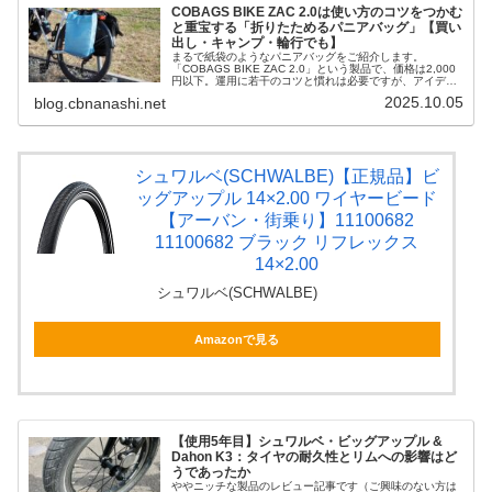
COBAGS BIKE ZAC 2.0は使い方のコツをつかむ
と重宝する「折りたためるパニアバッグ」【買い
出し・キャンプ・輪行でも】
まるで紙袋のようなパニアバッグをご紹介します。
「COBAGS BIKE ZAC 2.0」という製品で、価格は2,000
円以下。運用に若干のコツと慣れは必要ですが、アイデア
次第で様々な局面で活躍してくれる便利なバッグです。軽
2025.10.05
blog.cbnanashi.net
量で折り畳めます。...
シュワルベ(SCHWALBE)【正規品】ビ
ッグアップル 14×2.00 ワイヤービード
【アーバン・街乗り】11100682
11100682 ブラック リフレックス
14×2.00
シュワルベ(SCHWALBE)
Amazonで見る
【使用5年目】シュワルベ・ビッグアップル &
Dahon K3：タイヤの耐久性とリムへの影響はど
うであったか
ややニッチな製品のレビュー記事です（ご興味のない方は