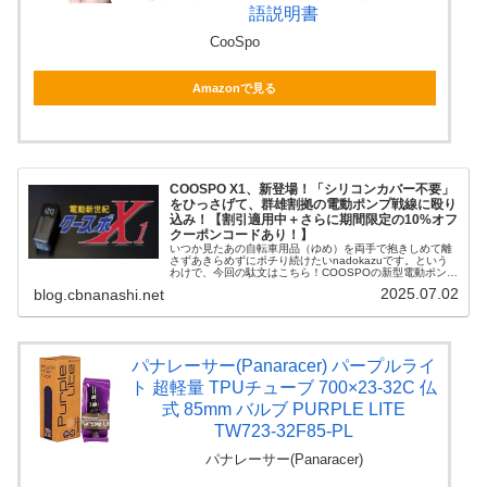
語説明書
CooSpo
Amazonで見る
COOSPO X1、新登場！「シリコンカバー不要」
をひっさげて、群雄割拠の電動ポンプ戦線に殴り
込み！【割引適用中＋さらに期間限定の10%オフ
クーポンコードあり！】
いつか見たあの自転車用品（ゆめ）を両手で抱きしめて離
さずあきらめずにポチり続けたいnadokazuです。という
わけで、今回の駄文はこちら！COOSPOの新型電動ポン
プ、その名もX1！！サイコンやセンサー、モバイルバッテ
2025.07.02
blog.cbnanashi.net
リー兼用のデイライトな...
パナレーサー(Panaracer) パープルライ
ト 超軽量 TPUチューブ 700×23-32C 仏
式 85mm バルブ PURPLE LITE
TW723-32F85-PL
パナレーサー(Panaracer)