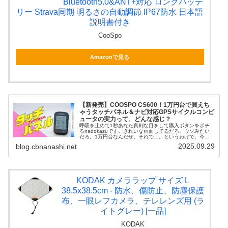
Bluetooth5.0&ANT+対応 ロングバッテ
リー Strava同期 明るさの自動調節 IP67防水 日本語
説明書付き
CooSpo
Amazonで見る
【新発売】COOSPO CS600！1万円台で買えち
ゃうタッチパネル＆ナビ対応GPSサイクルコンピ
ュータの実力って、どんな感じ？
呼吸を止めて1秒あなた真剣な目をして購入ボタンをポチ
るnadokazuです。きれいな画面してるだろ。ウソみたい
だろ。1万円台なんだぜ、それで…。というわけで、今回
の駄文はこちら！COOSPOサイコンの最新モデル
2025.09.29
blog.cbnanashi.net
「COOSPO CS600」新...
KODAK カメララップ サイズ L
38.5x38.5cm - 防水、傷防止、防塵保護
布、一眼レフカメラ、テレレンズ用 (ラ
イトグレー) [一品]
KODAK