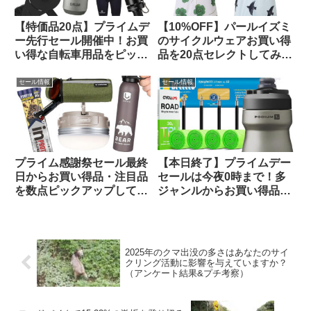
【特価品20点】プライムデ
【10%OFF】パールイズミ
ー先行セール開催中！お買
のサイクルウェアお買い得
い得な自転車用品をピック
品を20点セレクトしてみま
アップしてご紹介します
した【メンズ・レディー
ス】
セール情報
セール情報
プライム感謝祭セール最終
【本日終了】プライムデー
日からお買い得品・注目品
セールは今夜0時まで！多
を数点ピックアップしてみ
ジャンルからお買い得品を
ました
セレクトしてご紹介します
2025年のクマ出没の多さはあなたのサイ
クリング活動に影響を与えていますか？
（アンケート結果&プチ考察）