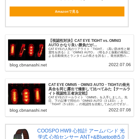
Amazonで見る
【視認性対決】CAT EYE TIGHT vs. OMNI3
AUTO かなり良い勝負だが…
CAT EYEの人気のリアライト「TIGHT」（高い防水性と耐
震性を誇る）と「OMNI3 AUTO」（明るさと振動の検知に
よる自動発光とランタイムの長さを誇る）。発光状態の両
者は夜、実際にどのように見えるのか。撮影条件をなるべ
く揃えて、写真...
2022.07.06
blog.cbnanashi.net
CAT EYE OMNI5・OMNI3 AUTO・TIGHTの発光
具合を同じ露出で撮影して比べてみた【テールラ
イト視認性王者決定戦】
CAT EYEのテールライト「OMNI5」を入手しました。先
日、下の記事で同社の「OMNI3 AUTO（3 LED）」と
「TIGHT（5 LED）」の視認性を比較してみたのですが、
これが単純な優劣を付けるのが難しい「良い勝負」であ
2022.07.08
blog.cbnanashi.net
り、5 L...
COOSPO HW9 心拍計 アームバンド 光
学式 心拍センサー ANT+&Bluetooth5.0