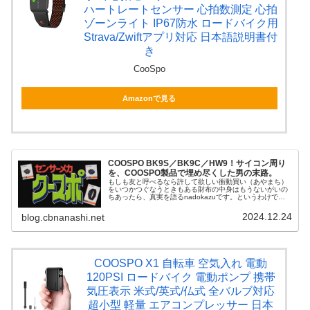
ハートレートセンサー 心拍数測定 心拍
ゾーンライト IP67防水 ロードバイク用
Strava/Zwiftアプリ対応 日本語説明書付
き
CooSpo
Amazonで見る
COOSPO BK9S／BK9C／HW9！サイコン周り
を、COOSPO製品で埋め尽くした男の末路。
もしも友と呼べるなら許して欲しい衝動買い（あやまち）
をいつかつぐなうときもある財布の中身はもうないがいの
ちあったら、真実を語るnadokazuです。というわけで、
本日の駄文はこちら！本稿も忖度マシマシです！COOSPO
様よりアームバンド式心...
2024.12.24
blog.cbnanashi.net
COOSPO X1 自転車 空気入れ 電動
120PSI ロードバイク 電動ポンプ 携帯
気圧表示 米式/英式/仏式 全バルブ対応
超小型 軽量 エアコンプレッサー 日本