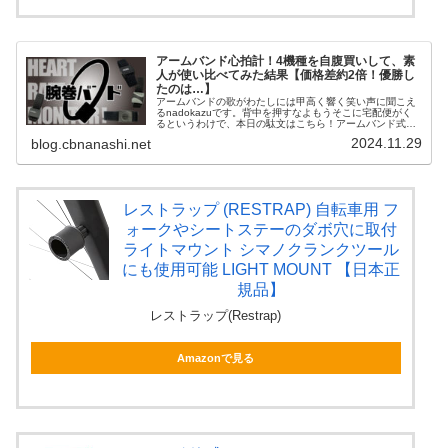
アームバンド心拍計！4機種を自腹買いして、素
人が使い比べてみた結果【価格差約2倍！優勝し
たのは…】
アームバンドの歌がわたしには甲高く響く笑い声に聞こえ
るnadokazuです。背中を押すなよもうそこに宅配便がく
るというわけで、本日の駄文はこちら！アームバンド式の
心拍センサーを愛用中！アームバンド式の心拍センサー
2024.11.29
blog.cbnanashi.net
を、かれこれ5年以上愛用し続...
レストラップ (RESTRAP) 自転車用 フ
ォークやシートステーのダボ穴に取付
ライトマウント シマノクランクツール
にも使用可能 LIGHT MOUNT 【日本正
規品】
レストラップ(Restrap)
Amazonで見る