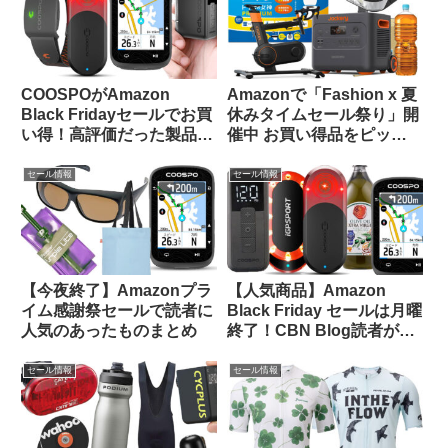
COOSPOがAmazon
Amazonで「Fashion x 夏
Black Fridayセールでお買
休みタイムセール祭り」開
い得！高評価だった製品を
催中 お買い得品をピック
振り返ってみよう【CBN
アップしてご紹介します
Blog限定クーポン情報あ
セール情報
セール情報
り】
【今夜終了】Amazonプラ
【人気商品】Amazon
イム感謝祭セールで読者に
Black Friday セールは月曜
人気のあったものまとめ
終了！CBN Blog読者が買
ったものTOP 20をご紹介
します
セール情報
セール情報