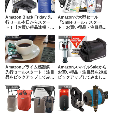
Amazon Black Friday 先
Amazonで大型セール
行セール本日からスター
「Smileセール」スター
ト！【お買い得品速報・
ト！お買い得品・注目品を
11/21日版】
多ジャンルからピックアッ
プしてご紹介します
セール情報
セール情報
Amazonプライム感謝祭・
AmazonスマイルSaleから
先行セールスタート！注目
お買い得品・注目品を20点
品をピックアップしてみま
ピックアップしてみました
した
【自転車用品・サプリ食
品】
セール情報
セール情報