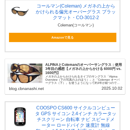
コールマン(Coleman) メガネの上から
かけられる偏光オーバーグラス ブラッ
クマット・CO-3012-2
Coleman(コールマン)
Amazonで見る
ALPINAとColemanのオーバーサングラス：使用
3年目の感想【メガネの上からかける 6000円 vs.
1600円】
メガネの上からかけられるタイプのサングラス「Alpina
Overview（下の写真の上のほう）」と「Coleman オーバ
ーグラス（下）」を使うようになって約3年が経つので、
まとめ的な記事を書いてみます。いずれも過去に下の記事
2025.10.02
blog.cbnanashi.net
で紹介したこ...
COOSPO CS600 サイクルコンピュー
タ GPS サイコン 2.4インチ カラータッ
チスクリーン 自転車 ナビ スピードメ
ーター ロードバイク 速度計 無線