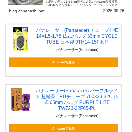
お帰りの前にCBN Blog読者に人気のAmazon取扱商品
TOP30などを是非）。シュワルベ・ビッグアップルという
14×2.00タイヤをDahon K3で使いはじめてから、ちょう
2025.09.26
blog.cbnanashi.net
ど5年目...
パナレーサー(Panaracer) チューブ H/E
14×1.5-1.75 仏式バルブ 33mm CYCLE
TUBE 日本製 0TH14-15F-NP
パナレーサー(Panaracer)
Amazonで見る
パナレーサー(Panaracer) パープルライ
ト 超軽量 TPUチューブ 700×23-32C 仏
式 65mm バルブ PURPLE LITE
TW723-32F65-PL
パナレーサー(Panaracer)
Amazonで見る