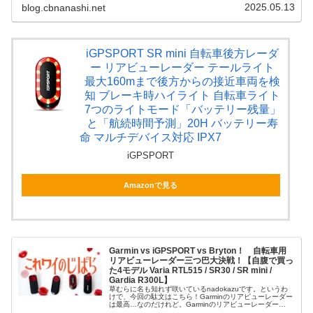
状のマル...
2025.05.13
blog.cbnanashi.net
iGPSPORT SR mini 自転車後方レーダ
ー リアビューレーダー テールライト
最大160mまで後方からの接近車両を検
知 ブレーキ時ハイライト 自転車ライト
7つのライトモード「バッテリー残量」
と「航続時間予測」20H バッテリー寿
命 マルチデバイス対応 IPX7
iGPSPORT
Amazonで見る
Garmin vs iGPSPORT vs Bryton！ 自転車用
リアビューレーダー三つ巴大決戦！【自腹で買っ
た4モデル Varia RTL515 / SR30 / SR mini /
Gardia R300L】
草むらに名も知れず咲いているnadokazuです。というわ
けで、今回の駄文はこちら！Garminのリアビューレーダー
は最高…なのだけれど。Garminのリアビューレーダー
「Garmin Varia RTL515」をポチって、はやくも2年が経...