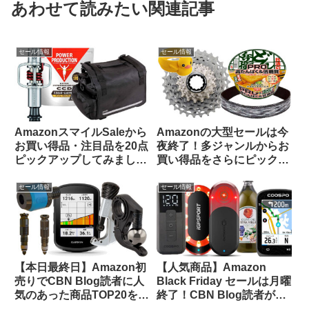
あわせて読みたい関連記事
セール情報
セール情報
AmazonスマイルSaleから
Amazonの大型セールは今
お買い得品・注目品を20点
夜終了！多ジャンルからお
ピックアップしてみました
買い得品をさらにピックア
【自転車用品・サプリ食
ップしてみました
品】
セール情報
セール情報
【本日最終日】Amazon初
【人気商品】Amazon
売りでCBN Blog読者に人
Black Friday セールは月曜
気のあった商品TOP20をご
終了！CBN Blog読者が買
紹介します
ったものTOP 20をご紹介