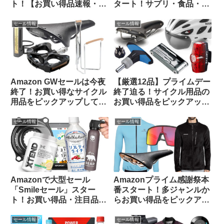
ト！【お買い得品速報・
タート！サプリ・食品・飲
11/21日版】
料のお買い得品をピックア
ップしてみました
セール情報
セール情報
Amazon GWセールは今夜
【厳選12品】プライムデー
終了！お買い得なサイクル
終了迫る！サイクル用品の
用品をピックアップしてみ
お買い得品をピックアップ
ました
してみました
セール情報
セール情報
Amazonで大型セール
Amazonプライム感謝祭本
「Smileセール」スター
番スタート！多ジャンルか
ト！お買い得品・注目品を
らお買い得品をピックアッ
多ジャンルからピックアッ
プしてみました
プしてご紹介します
セール情報
セール情報