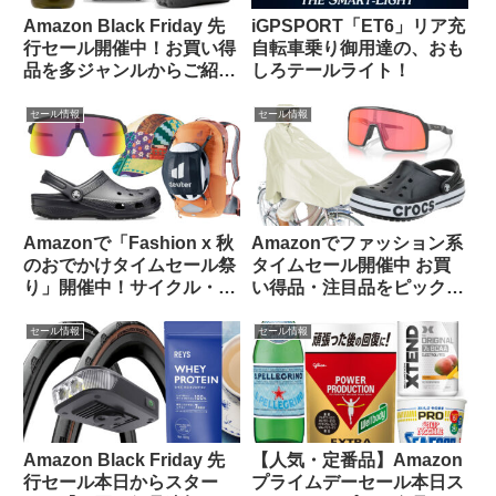
Amazon Black Friday 先
iGPSPORT「ET6」リア充
行セール開催中！お買い得
自転車乗り御用達の、おも
品を多ジャンルからご紹介
しろテールライト！
【お買い得品速報・11/22
日版】
セール情報
セール情報
Amazonで「Fashion x 秋
Amazonでファッション系
のおでかけタイムセール祭
タイムセール開催中 お買
り」開催中！サイクル・ア
い得品・注目品をピックア
ウトドア関連から注目品を
ップしてみました【14日ま
ピックアップしてみました
で】
セール情報
セール情報
Amazon Black Friday 先
【人気・定番品】Amazon
行セール本日からスター
プライムデーセール本日ス