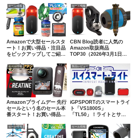
します
セール情報
セール情報
Amazonで大型セールスタ
CBN Blog読者に人気の
ート！お買い得品・注目品
Amazon取扱商品
をピックアップしてご紹介
TOP30（2026年3月1日
します
版）
セール情報
製品レビュー
Amazonプライムデー 先行
iGPSPORTのスマートライ
セールという名のセール本
ト「VS1800S」
番スタート！お買い得品を
「TL50」！ライトとサイ
ピックアップしてご紹介し
コンを丸ごとiGPSPORTで
ます
揃えると、新しい扉が開く
セール情報
セール情報
かも！