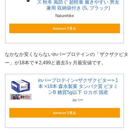
ズ 秋冬 風防ぐ 超軽量 履きやすい 男女
兼用 収納袋付き (S, ブラック)
Naturehike
Amazonで見る
なかなか安くならないinバープロテインの「ザクザクビタ
ー」が18本で￥2,499と過去3ヶ月最安値です。
inバープロテイン<ザクザクビター> 1
本 ×18本 森永製菓 タンパク質 ビタミ
ンB 糖質5g以下 ロカボ 国産
inバー
Amazonで見る