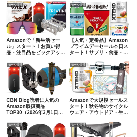
セール情報
セール情報
Amazonで「新生活セー
【人気・定番品】Amazon
ル」スタート！お買い得
プライムデーセール本日ス
品・注目品をピックアップ
タート！サプリ・食品・飲
してご紹介します
料のお買い得品をピックア
ップしてみました
セール情報
セール情報
CBN Blog読者に人気の
Amazonで大規模セールス
Amazon取扱商品
タート！秋冬物のサイクル
TOP30（2026年3月1日
ウェア・アウトドア・生活
版）
用品のお買い得品等をピッ
クアップしてみました
セール情報
セール情報