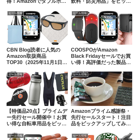
得！Amazonでダブルポイ
飲料・防災用品」をピック
ント対象になっているもの
アップしてご紹介します
をピックアップしてご紹介
セール情報
セール情報
CBN Blog読者に人気の
COOSPOがAmazon
Amazon取扱商品
Black Fridayセールでお買
TOP30（2025年11月1日
い得！高評価だった製品を
版）
振り返ってみよう【CBN
Blog限定クーポン情報あ
セール情報
セール情報
り】
【特価品20点】プライムデ
Amazonプライム感謝祭・
ー先行セール開催中！お買
先行セールスタート！注目
い得な自転車用品をピック
品をピックアップしてみま
アップしてご紹介します
した
セール情報
セール情報