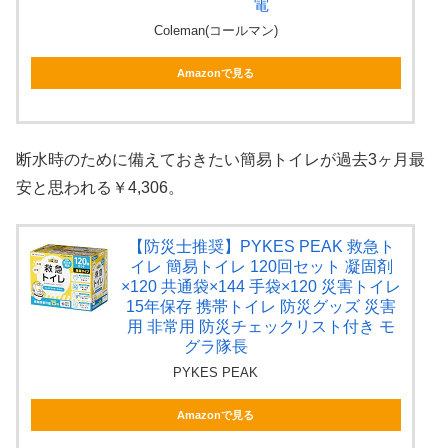
電
Coleman(コールマン)
Amazonで見る
断水時のために備えておきたい簡易トイレが過去3ヶ月最
安と思われる￥4,306。
【防災士推奨】PYKES PEAK 救急ト
イレ 簡易トイレ 120回セット 凝固剤
×120 共通袋×144 手袋×120 災害トイレ
15年保存 携帯トイレ 防災グッズ 災害
用 非常用 防災チェックリスト付き モ
グラ隊長
PYKES PEAK
Amazonで見る