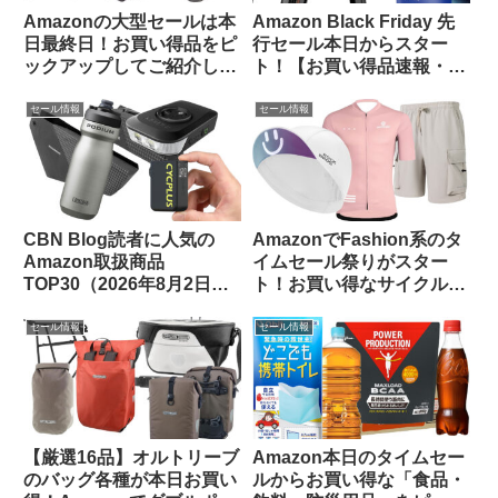
Amazonの大型セールは本
Amazon Black Friday 先
日最終日！お買い得品をピ
行セール本日からスター
ックアップしてご紹介しま
ト！【お買い得品速報・
す
11/21日版】
セール情報
セール情報
CBN Blog読者に人気の
AmazonでFashion系のタ
Amazon取扱商品
イムセール祭りがスター
TOP30（2026年8月2日
ト！お買い得なサイクルウ
版）
ェアをピックアップしてみ
ました
セール情報
セール情報
【厳選16品】オルトリーブ
Amazon本日のタイムセー
のバッグ各種が本日お買い
ルからお買い得な「食品・