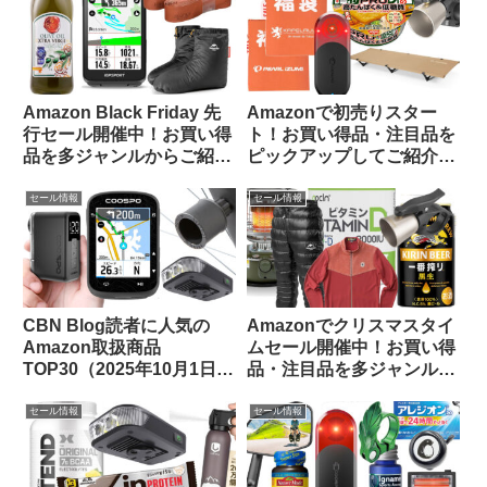
Amazon Black Friday 先
Amazonで初売りスター
行セール開催中！お買い得
ト！お買い得品・注目品を
品を多ジャンルからご紹介
ピックアップしてご紹介し
【お買い得品速報・11/22
ます
日版】
セール情報
セール情報
CBN Blog読者に人気の
Amazonでクリスマスタイ
Amazon取扱商品
ムセール開催中！お買い得
TOP30（2025年10月1日
品・注目品を多ジャンルか
版）
らピックアップしてご紹介
します
セール情報
セール情報