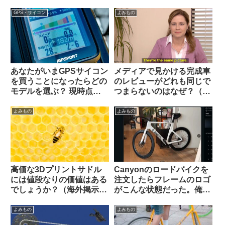
せられ説教されているスレ
ついての海外サイクリスト
ッドを海外掲示板で発見
の反応【おもしろコメン
GPS・サイコン
よみもの
ト】
あなたがいまGPSサイコン
メディアで見かける完成車
を買うことになったらどの
のレビューがどれも同じで
モデルを選ぶ？ 現時点で
つまらないのはなぜ？（海
のベストバリュー製品はど
外掲示板から）
れ？【海外掲示板から・
よみもの
よみもの
2025年10月】
高価な3Dプリントサドル
Canyonのロードバイクを
には値段なりの価値はある
注文したらフレームのロゴ
でしょうか？（海外掲示板
がこんな状態だった。俺は
から）
一体どうすれば…（海外掲
示板から）
よみもの
よみもの