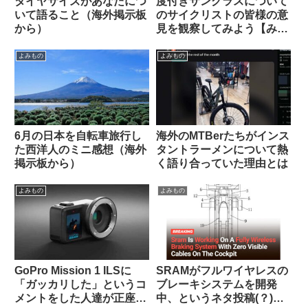
タイヤサイズがあなたにつ
度付きサングラスについて
いて語ること（海外掲示板
のサイクリストの皆様の意
から）
見を観察してみよう【みん
なちがって、みんない
い。】
よみもの
よみもの
6月の日本を自転車旅行し
海外のMTBerたちがインス
た西洋人のミニ感想（海外
タントラーメンについて熱
掲示板から）
く語り合っていた理由とは
よみもの
よみもの
GoPro Mission 1 ILSに
SRAMがフルワイヤレスの
「ガッカリした」というコ
ブレーキシステムを開発
メントをした人達が正座さ
中、というネタ投稿(？)に