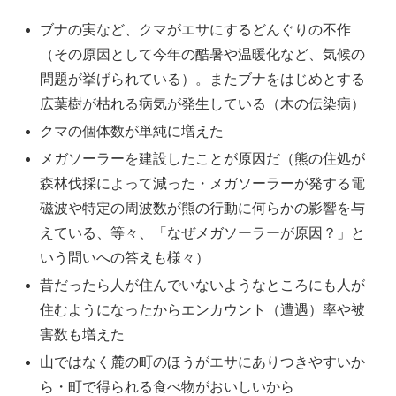
ブナの実など、クマがエサにするどんぐりの不作
（その原因として今年の酷暑や温暖化など、気候の
問題が挙げられている）。またブナをはじめとする
広葉樹が枯れる病気が発生している（木の伝染病）
クマの個体数が単純に増えた
メガソーラーを建設したことが原因だ（熊の住処が
森林伐採によって減った・メガソーラーが発する電
磁波や特定の周波数が熊の行動に何らかの影響を与
えている、等々、「なぜメガソーラーが原因？」と
いう問いへの答えも様々）
昔だったら人が住んでいないようなところにも人が
住むようになったからエンカウント（遭遇）率や被
害数も増えた
山ではなく麓の町のほうがエサにありつきやすいか
ら・町で得られる食べ物がおいしいから