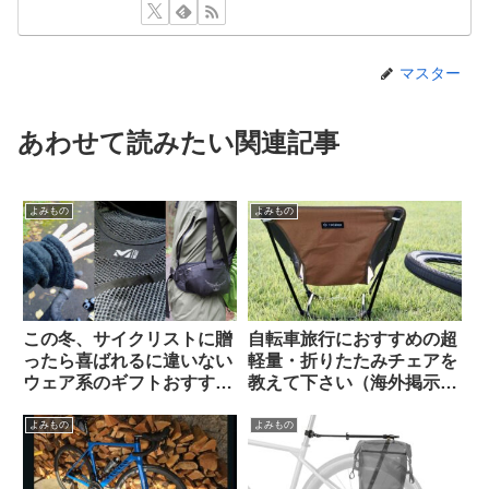
マスター
あわせて読みたい関連記事
よみもの
よみもの
この冬、サイクリストに贈
自転車旅行におすすめの超
ったら喜ばれるに違いない
軽量・折りたたみチェアを
ウェア系のギフトおすすめ
教えて下さい（海外掲示板
3選【筆者使用経験のある
から）【ヘリノックス複数
ものから】
モデルの使用感】
よみもの
よみもの