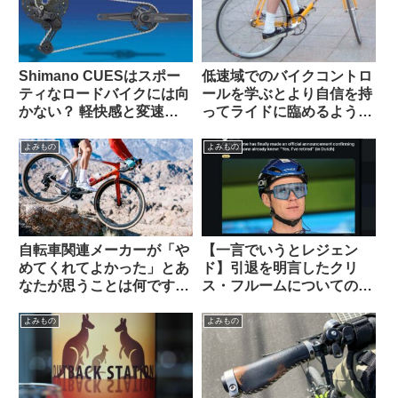
Shimano CUESはスポー
低速域でのバイクコントロ
ティなロードバイクには向
ールを学ぶとより自信を持
かない？ 軽快感と変速の
ってライドに臨めるように
速さではSoraにも劣る？
なる（海外掲示板より）
（海外掲示板から）
よみもの
よみもの
自転車関連メーカーが「や
【一言でいうとレジェン
めてくれてよかった」とあ
ド】引退を明言したクリ
なたが思うことは何ですか
ス・フルームについての海
（海外掲示板から）
外掲示板での感想を観察す
る
よみもの
よみもの