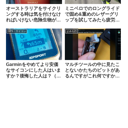
オーストラリアをサイクリ
ミニベロでのロングライド
ングする時は気を付けなけ
で固め&重めのレザーグリ
ればいけない危険生物がい
ップを試してみたら疲労が
る【ヒント・あれではな
少なかった【THEODORE
い】
CYCLE GRIP】
GPS・サイコン
よみもの
Garminをやめてより安価
マルチツールの中に見たこ
なサイコンにした人はいま
とないかたちのビットがあ
すか？後悔した人は？（海
るんですがこれ何ですか？
外掲示板から）【COROS /
【滅多に使わないけどない
iGPSportの最新評価】
と詰むやつ】