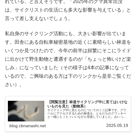
れている、と言えそうです。「2025年のクマ異常出没
は、サイクリストの生活にも多大な影響を与えている」と
言って差し支えないでしょう。
私自身のサイクリング活動にも、大きい影響が出ていま
す。田舎にある自転車秘密基地の近くに素晴らしい林道を
いくつか見つけたので、今年の前半は頻繁にそこにライド
に出かけて野生動物と遭遇するのが「ちょっと怖いけど楽
しみ」になっていました（その様子は4本の記事になって
いるので、ご興味のある方は下のリンクから是非ご覧くだ
さい）。
【閲覧注意】林道サイクリング中に見てはいけな
いものを見た（動物系）
サイクリング中に見たものについてのミニ記事です。グラ
ベルにアクセスするための林道を、ともだちのクワッキー
と一緒にヒィヒィいいながら登坂していました。おいっち
に、おいっちに… 峠のピークまでは足を付かないぞ！ キ
ツいけど頑張ろうぜ！そして坂を...
2025.05.19
blog.cbnanashi.net