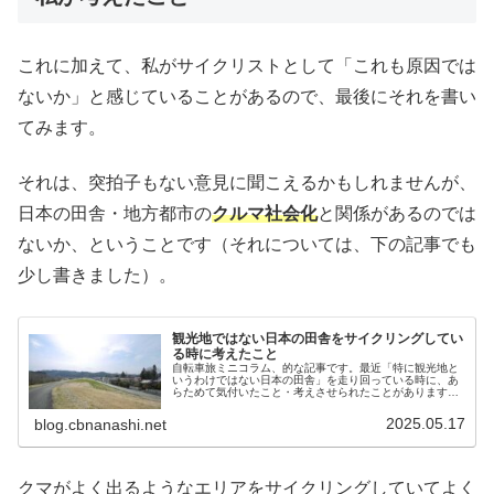
これに加えて、私がサイクリストとして「これも原因では
ないか」と感じていることがあるので、最後にそれを書い
てみます。
それは、突拍子もない意見に聞こえるかもしれませんが、
日本の田舎・地方都市の
クルマ社会化
と関係があるのでは
ないか、ということです（それについては、下の記事でも
少し書きました）。
観光地ではない日本の田舎をサイクリングしてい
る時に考えたこと
自転車旅ミニコラム、的な記事です。最近「特に観光地と
いうわけではない日本の田舎」を走り回っている時に、あ
らためて気付いたこと・考えさせられたことがあります。
地方在住の方にとっては当たり前すぎて話題にさえならな
い内容かと思われるのですが、都市...
2025.05.17
blog.cbnanashi.net
クマがよく出るようなエリアをサイクリングしていてよく