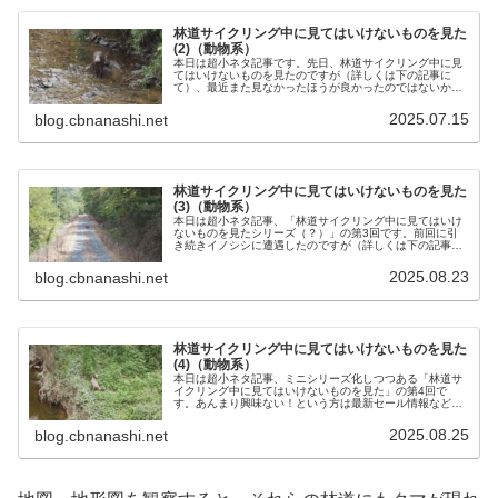
林道サイクリング中に見てはいけないものを見た
(2)（動物系）
本日は超小ネタ記事です。先日、林道サイクリング中に見
てはいけないものを見たのですが（詳しくは下の記事に
て）、最近また見なかったほうが良かったのではないかと
いう動物に遭遇したのでご紹介します。山奥の誰もいない
小さい橋の上で、新しく導入したハン...
2025.07.15
blog.cbnanashi.net
林道サイクリング中に見てはいけないものを見た
(3)（動物系）
本日は超小ネタ記事、「林道サイクリング中に見てはいけ
ないものを見たシリーズ（？）」の第3回です。前回に引
き続きイノシシに遭遇したのですが（詳しくは下の記事を
ご覧ください）、今回は数の多さと距離の近さに結構身の
危険を覚えました。早めに気付いて...
2025.08.23
blog.cbnanashi.net
林道サイクリング中に見てはいけないものを見た
(4)（動物系）
本日は超小ネタ記事、ミニシリーズ化しつつある「林道サ
イクリング中に見てはいけないものを見た」の第4回で
す。あんまり興味ない！という方は最新セール情報などを
眺めていっていただけると幸いです。猛暑の谷間の深山の
林道にてさて、この日はSurly ...
2025.08.25
blog.cbnanashi.net