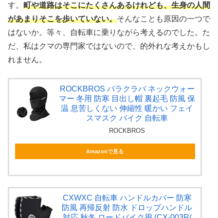
す。
町や道路はそこにたくさんあるけれども、生身の人間
があまりそこを歩いていない。
そんなことも原因の一つで
はないか。等々、自転車に乗りながら考えるのでした。た
だ、私はクマの専門家ではないので、的外れな考えかもし
れません。
ROCKBROS バラクラバ ネックウォー
マー 冬用 防寒 目出し帽 裏起毛 防風 保
温 息苦しくない 伸縮性 暖かい フェイ
スマスク バイク 自転車
ROCKBROS
Amazonで見る
CXWXC 自転車 ハンドルカバー 防寒
防風 再帰反射 防水 ドロップハンドル
対応 秋冬 ロードバイク用 (CX-003R/