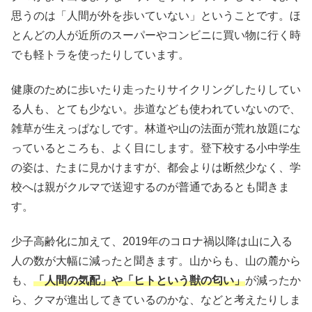
思うのは「人間が外を歩いていない」ということです。ほ
とんどの人が近所のスーパーやコンビニに買い物に行く時
でも軽トラを使ったりしています。
健康のために歩いたり走ったりサイクリングしたりしてい
る人も、とても少ない。歩道なども使われていないので、
雑草が生えっぱなしです。林道や山の法面が荒れ放題にな
っているところも、よく目にします。登下校する小中学生
の姿は、たまに見かけますが、都会よりは断然少なく、学
校へは親がクルマで送迎するのが普通であるとも聞きま
す。
少子高齢化に加えて、2019年のコロナ禍以降は山に入る
人の数が大幅に減ったと聞きます。山からも、山の麓から
も、
「人間の気配」や「ヒトという獣の匂い」
が減ったか
ら、クマが進出してきているのかな、などと考えたりしま