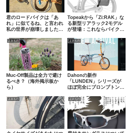
君のロードバイクは「あ
Topeakから「Zi:RAK」な
れ」に似てるね、と言われ
る新型リアラック2モデル
私の世界が崩壊しました
が登場：これならバイクパ
（海外掲示板から）
ッキング派・パニア派どち
らも納得？
よみもの
よみもの
Muc-Off製品は全力で避け
Dahonの新作
るべき？（海外掲示板か
「LUNDEN」シリーズが
ら）
ほぼ完全にブロンプトンな
見た目で海外で話題に
【Brompton vs.
よみもの
よみもの
Brompnot 最終戦争へ】