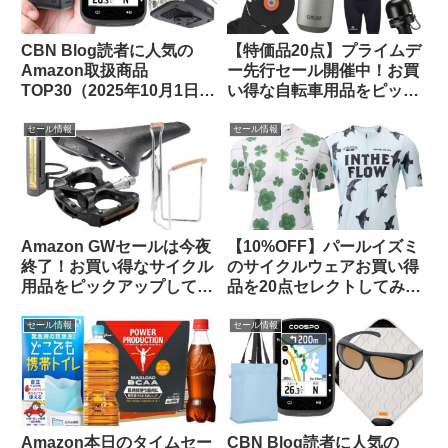
CBN Blog読者に人気の
【特価品20点】プライムデ
Amazon取扱商品
ー先行セール開催中！お買
TOP30（2025年10月1日
い得な自転車用品をピック
版）
アップしてご紹介します
セール情報
セール情報
Amazon GWセールは今夜
【10%OFF】パールイズミ
終了！お買い得なサイクル
のサイクルウェアお買い得
用品をピックアップしてみ
品を20点セレクトしてみま
ました
した【メンズ・レディー
ス】
セール情報
セール情報
Amazon本日のタイムセー
CBN Blog読者に人気の