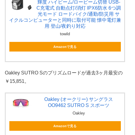
輝度 ハイビーム/ロービーム切替 USB-
C充電式 自動点灯/消灯 IPX6防水 6つ調
光モード ロードバイク/通勤/防災用 サ
イクルコンピューターと同時に取付可能 懐中電灯兼
用 登山/夜釣り対応
towild
Amazonで見る
Oakley SUTRO Sのプリズムロードが過去3ヶ月最安の
￥15,851。
Oakley (オークリー) サングラス
OO9462 SUTRO S スポーツ
Oakley
Amazonで見る