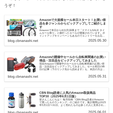
うぞ！
Amazonで大規模セール本日スタート！お買い得
品を多ジャンルからピックアップしてご紹介しま
す
Amazonで本日から6/2(月)深夜まで「スマイルSALE タイ
ムセール祭り」と銘打ったセールが開催されています。ポ
イントアップキャンペーンもあるのでエントリーをお忘れ
なく。この記事では多ジャンルからお買い得品をピックア
2025.05.30
blog.cbnanashi.net
ップしてご紹介しま...
Amazonの開催中セールから自転車関連のお買い
得品・注目品をピックアップしてみました
現在Amazonで開催中のセールから自転車関連のお買い得
品・注目品をピックアップしてみました。セール初日の昨
日の記事（下のリンク先から読めます）も、未読の方は是
非ご利用ください。シマノ製品では12スピードチェーンと
105リムブレーキ前後セッ...
2025.05.31
blog.cbnanashi.net
CBN Blog読者に人気のAmazon取扱商品
TOP30（2025年6月1日版）
皆さんこんにちは！ 毎月恒例「CBN Blog読者がAmazon
で買ったものランキング」のご紹介です。集計期間は2025
年5月1日〜31日。よく売れたものは多くの人に支持されて
いるものが多いので、お買い物の参考になれば幸いです。
当サイトにレ...
2025.06.01
blog.cbnanashi.net