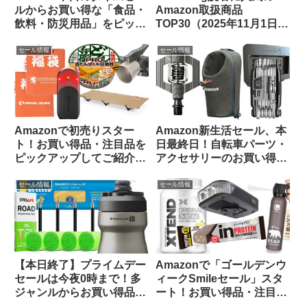
ルからお買い得な「食品・
Amazon取扱商品
飲料・防災用品」をピック
TOP30（2025年11月1日
アップしてご紹介します
版）
セール情報
セール情報
Amazonで初売りスター
Amazon新生活セール、本
ト！お買い得品・注目品を
日最終日！自転車パーツ・
ピックアップしてご紹介し
アクセサリーのお買い得品
ます
をピックアップしてご紹介
します
セール情報
セール情報
【本日終了】プライムデー
Amazonで「ゴールデンウ
セールは今夜0時まで！多
ィークSmileセール」スタ
ジャンルからお買い得品を
ート！お買い得品・注目品
セレクトしてご紹介します
を多ジャンルからピックア