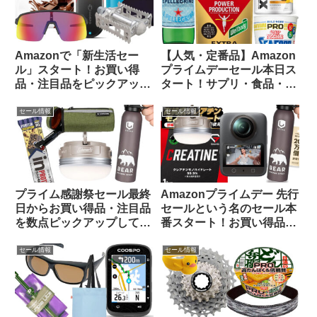
Amazonで「新生活セー
【人気・定番品】Amazon
ル」スタート！お買い得
プライムデーセール本日ス
品・注目品をピックアップ
タート！サプリ・食品・飲
してご紹介します
料のお買い得品をピックア
ップしてみました
セール情報
セール情報
プライム感謝祭セール最終
Amazonプライムデー 先行
日からお買い得品・注目品
セールという名のセール本
を数点ピックアップしてみ
番スタート！お買い得品を
ました
ピックアップしてご紹介し
ます
セール情報
セール情報