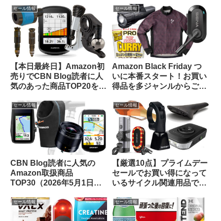
ップしてご紹介します
セール情報
セール情報
【本日最終日】Amazon初
Amazon Black Friday つ
売りでCBN Blog読者に人
いに本番スタート！お買い
気のあった商品TOP20をご
得品を多ジャンルからご紹
紹介します
介します【11/24日版】
セール情報
セール情報
CBN Blog読者に人気の
【厳選10点】プライムデー
Amazon取扱商品
セールでお買い得になって
TOP30（2026年5月1日
いるサイクル関連用品で未
版）
紹介のものをピックアップ
してみました
セール情報
セール情報