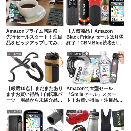
Amazonプライム感謝祭・
【人気商品】Amazon
先行セールスタート！注目
Black Friday セールは月曜
品をピックアップしてみま
終了！CBN Blog読者が買
した
ったものTOP 20をご紹介
します
セール情報
セール情報
【厳選10点】まだまだあり
Amazonで大型セール
ますお買い得品！自転車パ
「Smileセール」スター
ーツ・用品から未紹介品を
ト！お買い得品・注目品を
ピックアップしてみました
多ジャンルからピックアッ
【Amazon プライムデーセ
プしてご紹介します
セール情報
セール情報
ール】