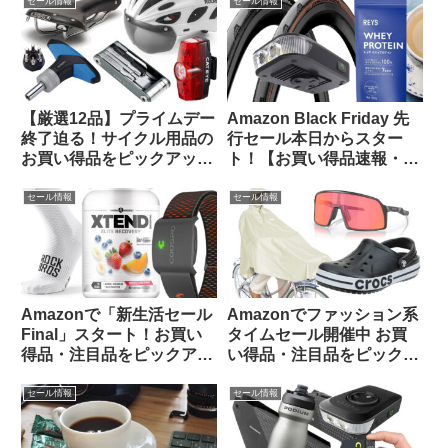
セール情報
セール情報
【厳選12品】プライムデー
Amazon Black Friday 先
終了迫る！サイクル用品の
行セール本日からスター
お買い得品をピックアップ
ト！【お買い得品速報・
してみました
11/21日版】
セール情報
セール情報
Amazonで「新生活セール
Amazonでファッション系
Final」スタート！お買い
タイムセール開催中 お買
得品・注目品をピックアッ
い得品・注目品をピックア
プしてご紹介します
ップしてみました【14日ま
で】
セール情報
セール情報