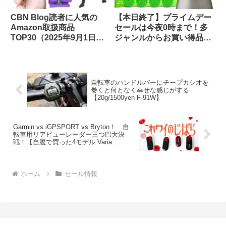
CBN Blog読者に人気の
【本日終了】プライムデー
Amazon取扱商品
セールは今夜0時まで！多
TOP30（2025年9月1日
ジャンルからお買い得品を
版）
セレクトしてご紹介します
自転車のハンドルバーにチープカシオを
巻くと何となく幸せな感じがする
【20g/1500yen F-91W】
Garmin vs iGPSPORT vs Bryton！ 自
転車用リアビューレーダー三つ巴大決
戦！【自腹で買った4モデル Varia
RTL515 / SR30 / SR mini / Gardia
R300L】
ホーム
セール情報