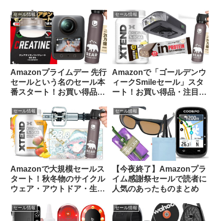
らピックアップしてご紹介
ます(3月7日版)
します
セール情報
セール情報
Amazonプライムデー 先行
Amazonで「ゴールデンウ
セールという名のセール本
ィークSmileセール」スタ
番スタート！お買い得品を
ート！お買い得品・注目品
ピックアップしてご紹介し
を多ジャンルからピックア
ます
ップしてご紹介します
セール情報
セール情報
Amazonで大規模セールス
【今夜終了】Amazonプラ
タート！秋冬物のサイクル
イム感謝祭セールで読者に
ウェア・アウトドア・生活
人気のあったものまとめ
用品のお買い得品等をピッ
クアップしてみました
セール情報
セール情報