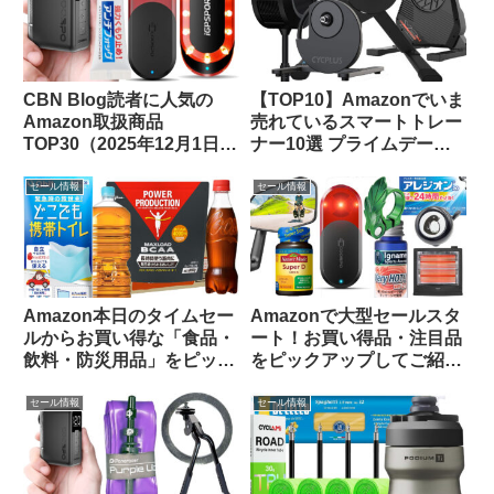
CBN Blog読者に人気の
【TOP10】Amazonでいま
Amazon取扱商品
売れているスマートトレー
TOP30（2025年12月1日
ナー10選 プライムデーセ
版）
ールで大特価販売中
セール情報
セール情報
Amazon本日のタイムセー
Amazonで大型セールスタ
ルからお買い得な「食品・
ート！お買い得品・注目品
飲料・防災用品」をピック
をピックアップしてご紹介
アップしてご紹介します
します
セール情報
セール情報