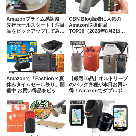
Amazonプライム感謝祭・
CBN Blog読者に人気の
先行セールスタート！注目
Amazon取扱商品
品をピックアップしてみま
TOP30（2026年8月2日
した
版）
セール情報
セール情報
Amazonで「Fashion x 夏
【厳選16品】オルトリーブ
休みタイムセール祭り」開
のバッグ各種が本日お買い
催中 お買い得品をピック
得！Amazonでダブルポイ
アップしてご紹介します
ント対象になっているもの
をピックアップしてご紹介
セール情報
セール情報