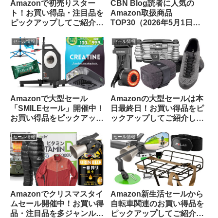
Amazonで初売りスター
CBN Blog読者に人気の
ト！お買い得品・注目品を
Amazon取扱商品
ピックアップしてご紹介し
TOP30（2026年5月1日
ます
版）
セール情報
セール情報
Amazonで大型セール
Amazonの大型セールは本
「SMILEセール」開催中！
日最終日！お買い得品をピ
お買い得品をピックアップ
ックアップしてご紹介しま
してみました
す
セール情報
セール情報
Amazonでクリスマスタイ
Amazon新生活セールから
ムセール開催中！お買い得
自転車関連のお買い得品を
品・注目品を多ジャンルか
ピックアップしてご紹介し