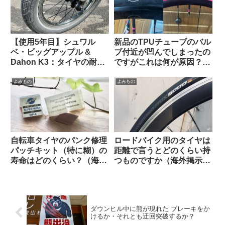
イズ】
【使用5年目】シュワル
新品のTPUチューブのバル
ベ・ビッグアップル &
ブ付近が凹んでしまったの
Dahon K3：タイヤの耐久
ですがこれは何が原因？
性とリムへの影響はどうで
（海外掲示板から）
あったか
よみもの
よみもの
自転車タイヤのパンク修理
ロードバイク用のタイヤは
パッチキット（特に糊）の
距離で言うとどのくらい持
寿命はどのくらい？（海外
つものですか（海外掲示板
掲示板から）
より）
ダウンヒル中に熊が現れた ブレーキをか
けるか・それとも迂回突破するか？