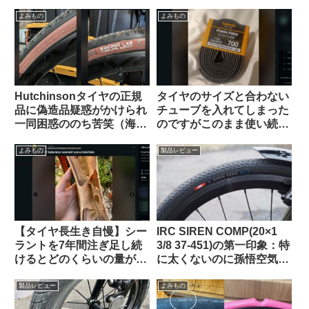
よみもの
よみもの
Hutchinsonタイヤの正規
タイヤのサイズと合わない
品に偽造品疑惑がかけられ
チューブを入れてしまった
一同困惑ののち苦笑（海外
のですがこのまま使い続け
掲示板から）
ても問題ないですか？（海
外掲示板より）
よみもの
製品レビュー
【タイヤ長生き自慢】シー
IRC SIREN COMP(20×1
ラントを7年間注ぎ足し続
3/8 37-451)の第一印象：特
けるとどのくらいの量が溜
に太くないのに孫悟空気分
まるのか？（海外掲示板か
を味わえる上質な乗り心地
ら）
（ガチ競技用の高級タイ
製品レビュー
よみもの
ヤ）【Tern Crest カスタマ