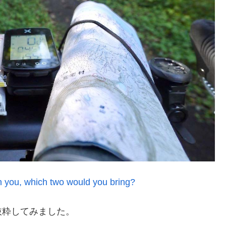
th you, which two would you bring?
抜粋してみました。