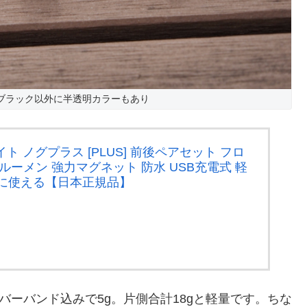
ack このブラック以外に半透明カラーもあり
ライト ノグプラス [PLUS] 前後ペアセット フロ
0ルーメン 強力マグネット 防水 USB充電式 軽
アに使える【日本正規品】
バーバンド込みで5g。片側合計18gと軽量です。ちな