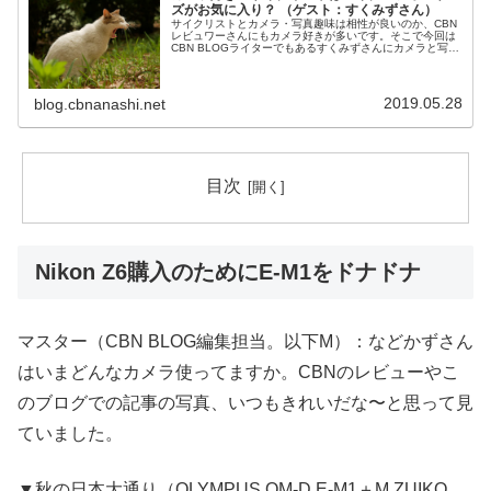
ズがお気に入り？ （ゲスト：すくみずさん）
サイクリストとカメラ・写真趣味は相性が良いのか、CBN
レビュワーさんにもカメラ好きが多いです。そこで今回は
CBN BLOGライターでもあるすくみずさんにカメラと写真
のあれこれをお聞きしてみました。お楽しみください。マ
イクロフォーサーズが好き...
2019.05.28
blog.cbnanashi.net
目次
Nikon Z6購入のためにE-M1をドナドナ
マスター（CBN BLOG編集担当。以下M）：などかずさん
はいまどんなカメラ使ってますか。CBNのレビューやこ
のブログでの記事の写真、いつもきれいだな〜と思って見
ていました。
▼秋の日本大通り（OLYMPUS OM-D E-M1＋M.ZUIKO