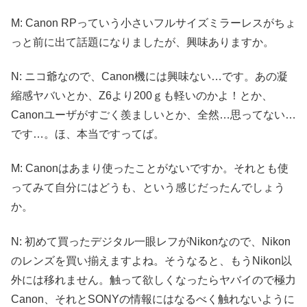
M: Canon RPっていう小さいフルサイズミラーレスがちょ
っと前に出て話題になりましたが、興味ありますか。
N: ニコ爺なので、Canon機には興味ない…です。あの凝
縮感ヤバいとか、Z6より200ｇも軽いのかよ！とか、
Canonユーザがすごく羨ましいとか、全然…思ってない…
です…。ほ、本当ですってば。
M: Canonはあまり使ったことがないですか。それとも使
ってみて自分にはどうも、という感じだったんでしょう
か。
N: 初めて買ったデジタル一眼レフがNikonなので、Nikon
のレンズを買い揃えますよね。そうなると、もうNikon以
外には移れません。触って欲しくなったらヤバイので極力
Canon、それとSONYの情報にはなるべく触れないように