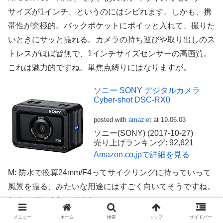
サイズが1インチ、というのにはシビれます。しかも、携
帯性が究極的。バックポケットにポイッと入れて、撮りた
いときにサッと撮れる。カメラの持ち運びや取り出しのス
トレスがほぼ皆無で、1インチサイズセンサーの高画質。
これは魅力的ですね。単焦点縛りにはなりますが。
ソニー SONY デジタルカメラ
Cyber-shot DSC-RX0
posted with
amazlet
at 19.06.03
ソニー(SONY) (2017-10-27)
売り上げランキング: 92,621
Amazon.co.jpで詳細を見る
M: 防水で換算24mm/F4ってサイクリングに持っていって
風景を撮る、みたいな用途にはすごく向いてそうですね。
なんかほしくなってきた。
メニュー
ホーム
検索
トップ
サイドバー