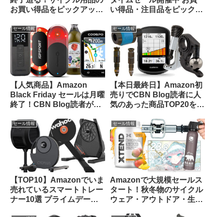
お買い得品をピックアップ
い得品・注目品をピックア
してみました
ップしてみました【14日ま
で】
セール情報
セール情報
【人気商品】Amazon
【本日最終日】Amazon初
Black Friday セールは月曜
売りでCBN Blog読者に人
終了！CBN Blog読者が買
気のあった商品TOP20をご
ったものTOP 20をご紹介
紹介します
します
セール情報
セール情報
【TOP10】Amazonでいま
Amazonで大規模セールス
売れているスマートトレー
タート！秋冬物のサイクル
ナー10選 プライムデーセ
ウェア・アウトドア・生活
ールで大特価販売中
用品のお買い得品等をピッ