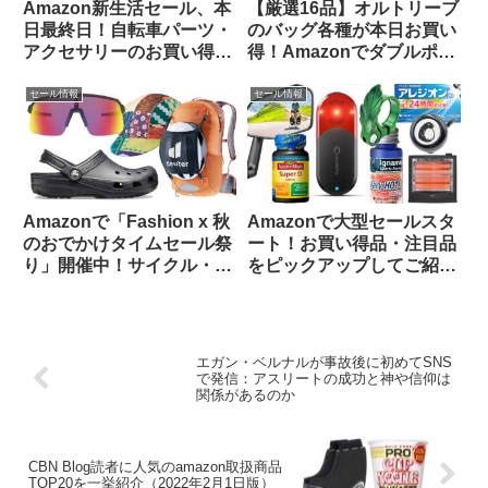
Amazon新生活セール、本
【厳選16品】オルトリーブ
日最終日！自転車パーツ・
のバッグ各種が本日お買い
アクセサリーのお買い得品
得！Amazonでダブルポイ
をピックアップしてご紹介
ント対象になっているもの
します
をピックアップしてご紹介
セール情報
セール情報
Amazonで「Fashion x 秋
Amazonで大型セールスタ
のおでかけタイムセール祭
ート！お買い得品・注目品
り」開催中！サイクル・ア
をピックアップしてご紹介
ウトドア関連から注目品を
します
ピックアップしてみました
エガン・ベルナルが事故後に初めてSNS
で発信：アスリートの成功と神や信仰は
関係があるのか
CBN Blog読者に人気のamazon取扱商品
TOP20を一挙紹介（2022年2月1日版）