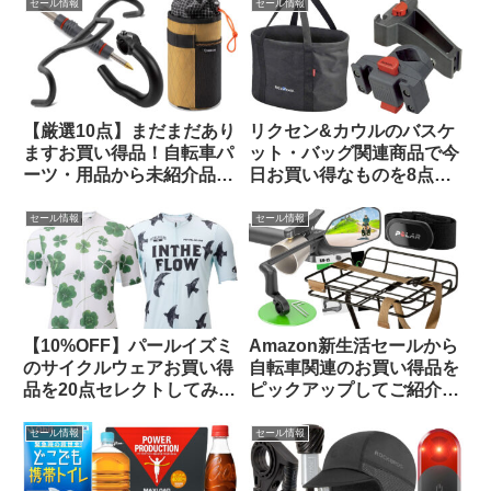
クアップしてみました
セール情報
セール情報
【厳選10点】まだまだあり
リクセン&カウルのバスケ
ますお買い得品！自転車パ
ット・バッグ関連商品で今
ーツ・用品から未紹介品を
日お買い得なものを8点ご
ピックアップしてみました
紹介します
【Amazon プライムデーセ
セール情報
セール情報
ール】
【10%OFF】パールイズミ
Amazon新生活セールから
のサイクルウェアお買い得
自転車関連のお買い得品を
品を20点セレクトしてみま
ピックアップしてご紹介し
した【メンズ・レディー
ます(3月7日版)
ス】
セール情報
セール情報