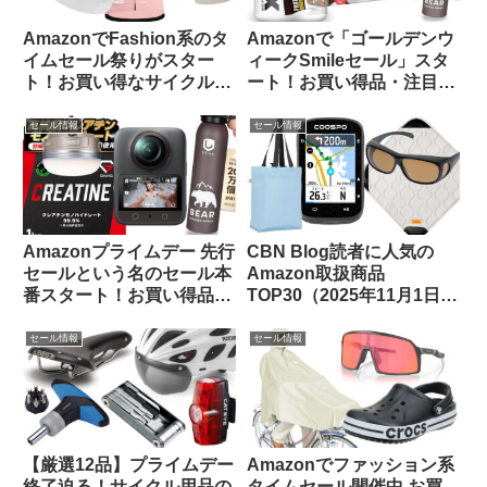
AmazonでFashion系のタ
Amazonで「ゴールデンウ
イムセール祭りがスター
ィークSmileセール」スタ
ト！お買い得なサイクルウ
ート！お買い得品・注目品
ェアをピックアップしてみ
を多ジャンルからピックア
ました
ップしてご紹介します
セール情報
セール情報
Amazonプライムデー 先行
CBN Blog読者に人気の
セールという名のセール本
Amazon取扱商品
番スタート！お買い得品を
TOP30（2025年11月1日
ピックアップしてご紹介し
版）
ます
セール情報
セール情報
【厳選12品】プライムデー
Amazonでファッション系
終了迫る！サイクル用品の
タイムセール開催中 お買