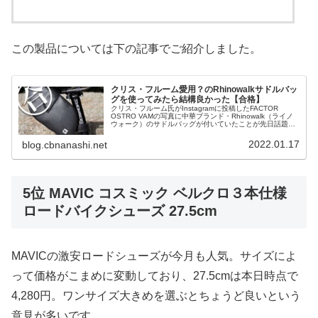
この製品については下の記事でご紹介しました。
クリス・フルーム愛用？のRhinowalkサドルバッ
グを使ってみたら結構良かった【合格】
クリス・フルーム氏がInstagramに投稿したFACTOR
OSTRO VAMの写真に中華ブランド・Rhinowalk（ライノ
ウォーク）のサドルバッグが付いていたことが先日話題に
なりました。読者の方からは、フルームのシンボルである
「サイ」...
2022.01.17
blog.cbnanashi.net
5位 MAVIC コスミック ベルクロ３本仕様
ロードバイクシューズ 27.5cm
MAVICの激安ロードシューズが今月も人気。サイズによ
って価格がこまめに変動しており、27.5cmは本日時点で
4,280円。ワンサイズ大きめを選ぶとちょうど良いという
意見が多いです。