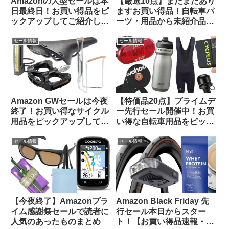
Amazonの大型セールは本
【厳選10点】まだまだあり
日最終日！お買い得品をピ
ますお買い得品！自転車パ
ックアップしてご紹介しま
ーツ・用品から未紹介品を
す
ピックアップしてみました
【Amazon プライムデーセ
セール情報
セール情報
ール】
Amazon GWセールは今夜
【特価品20点】プライムデ
終了！お買い得なサイクル
ー先行セール開催中！お買
用品をピックアップしてみ
い得な自転車用品をピック
ました
アップしてご紹介します
セール情報
セール情報
【今夜終了】Amazonプラ
Amazon Black Friday 先
イム感謝祭セールで読者に
行セール本日からスター
人気のあったものまとめ
ト！【お買い得品速報・