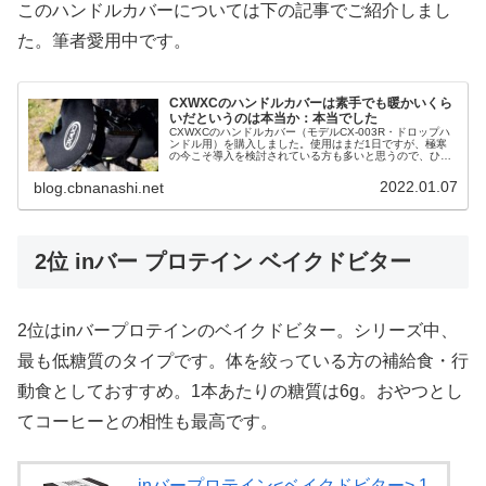
このハンドルカバーについては下の記事でご紹介しまし
た。筆者愛用中です。
CXWXCのハンドルカバーは素手でも暖かいくら
いだというのは本当か：本当でした
CXWXCのハンドルカバー（モデルCX-003R・ドロップハ
ンドル用）を購入しました。使用はまだ1日ですが、極寒
の今こそ導入を検討されている方も多いと思うので、ひと
まず第一印象をご紹介します。結論から書くと、気温2度
の強風下で40km程度使...
2022.01.07
blog.cbnanashi.net
2位 inバー プロテイン ベイクドビター
2位はinバープロテインのベイクドビター。シリーズ中、
最も低糖質のタイプです。体を絞っている方の補給食・行
動食としておすすめ。1本あたりの糖質は6g。おやつとし
てコーヒーとの相性も最高です。
inバープロテイン<ベイクドビター> 1