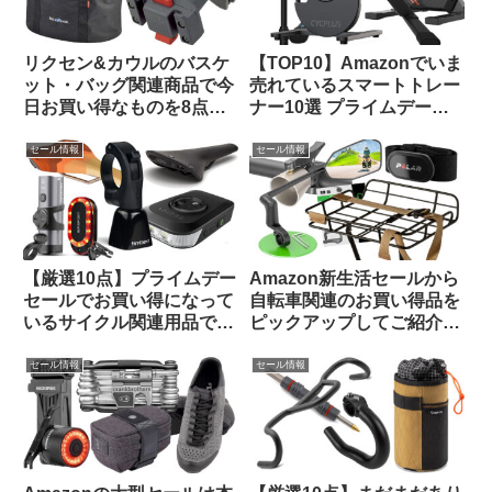
リクセン&カウルのバスケ
【TOP10】Amazonでいま
ット・バッグ関連商品で今
売れているスマートトレー
日お買い得なものを8点ご
ナー10選 プライムデーセ
紹介します
ールで大特価販売中
セール情報
セール情報
【厳選10点】プライムデー
Amazon新生活セールから
セールでお買い得になって
自転車関連のお買い得品を
いるサイクル関連用品で未
ピックアップしてご紹介し
紹介のものをピックアップ
ます(3月7日版)
してみました
セール情報
セール情報