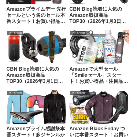
Amazonプライムデー 先行
CBN Blog読者に人気の
セールという名のセール本
Amazon取扱商品
番スタート！お買い得品を
TOP30（2026年1月3日
ピックアップしてご紹介し
版）
ます
セール情報
セール情報
CBN Blog読者に人気の
Amazonで大型セール
Amazon取扱商品
「Smileセール」スター
TOP30（2026年3月1日
ト！お買い得品・注目品を
版）
多ジャンルからピックアッ
プしてご紹介します
セール情報
セール情報
Amazonプライム感謝祭本
Amazon Black Friday つ
番スタート！多ジャンルか
いに本番スタート！お買い