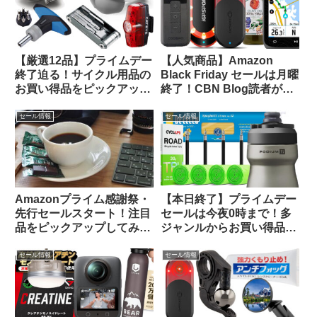
【厳選12品】プライムデー
【人気商品】Amazon
終了迫る！サイクル用品の
Black Friday セールは月曜
お買い得品をピックアップ
終了！CBN Blog読者が買
してみました
ったものTOP 20をご紹介
します
セール情報
セール情報
Amazonプライム感謝祭・
【本日終了】プライムデー
先行セールスタート！注目
セールは今夜0時まで！多
品をピックアップしてみま
ジャンルからお買い得品を
した
セレクトしてご紹介します
セール情報
セール情報