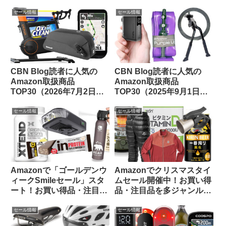
11/21日版】
セール情報
セール情報
CBN Blog読者に人気の
CBN Blog読者に人気の
Amazon取扱商品
Amazon取扱商品
TOP30（2026年7月2日
TOP30（2025年9月1日
版）
版）
セール情報
セール情報
Amazonで「ゴールデンウ
Amazonでクリスマスタイ
ィークSmileセール」スタ
ムセール開催中！お買い得
ート！お買い得品・注目品
品・注目品を多ジャンルか
を多ジャンルからピックア
らピックアップしてご紹介
ップしてご紹介します
します
セール情報
セール情報