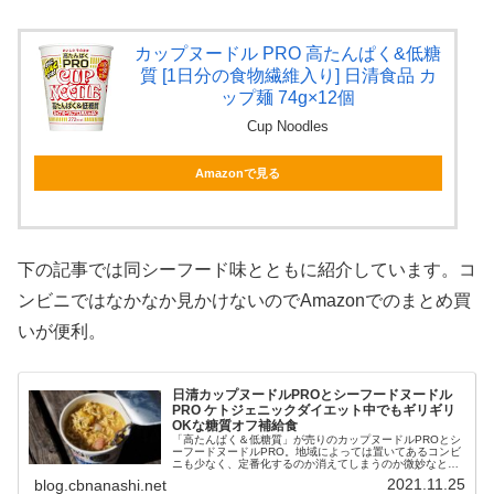
カップヌードル PRO 高たんぱく&低糖
質 [1日分の食物繊維入り] 日清食品 カ
ップ麺 74g×12個
Cup Noodles
Amazonで見る
下の記事では同シーフード味とともに紹介しています。コ
ンビニではなかなか見かけないのでAmazonでのまとめ買
いが便利。
日清カップヌードルPROとシーフードヌードル
PRO ケトジェニックダイエット中でもギリギリ
OKな糖質オフ補給食
「高たんぱく＆低糖質」が売りのカップヌードルPROとシ
ーフードヌードルPRO。地域によっては置いてあるコンビ
ニも少なく、定番化するのか消えてしまうのか微妙なとこ
ろですが、栄養成分を観察しつつ味比べしてみました。筆
2021.11.25
blog.cbnanashi.net
者は最近「高脂肪・タンパク質...