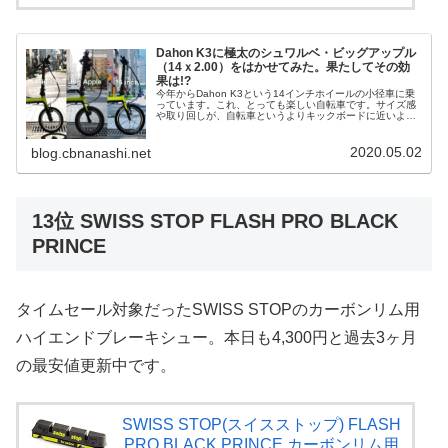
Dahon K3に極太のシュワルベ・ビッグアップル
（14ｘ2.00）をはかせてみた。果たしてその効
果は!?
今年からDahon K3という14インチホイールの小径車に乗
っています。これ、とっても楽しい自転車です。サイズ感
や取り回しが、自転車というよりキックボードに近いよう
な感覚があります。詳しくはぜひ下の記事をお読みいただ
くとして…その後、16イ...
2020.05.02
blog.cbnanashi.net
13位 SWISS STOP FLASH PRO BLACK
PRINCE
タイムセール対象だったSWISS STOPのカーボンリム用
ハイエンドブレーキシュー。本日も4,300円と過去3ヶ月
の最安値更新中です。
SWISS STOP(スイスストップ) FLASH
PRO BLACK PRINCE カーボンリム用