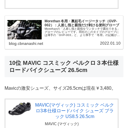
Morethan 冬用・裏起毛イージータッチ（GVP-
002）：人差し指と親指だけ剥ける便利グローブ
Morethanの「人差し指と親指をワンタッチで露出できる」
グローブのレビューです。同社のこのタイプのグローブに
は薄手の「GVP-003」と、より厚手で「冬用」の記載があ
る「GVP-002」の2種類があるのですが、本記事は後者
GVP-002...
2022.01.10
blog.cbnanashi.net
10位 MAVIC コスミック ベルクロ３本仕様
ロードバイクシューズ 26.5cm
Mavicの激安シューズ、サイズ26.5cmは現在￥3,480。
MAVIC(マヴィック) コスミック ベルク
ロ3本仕様ロードバイク シューズ ブラ
ック US8.5 26.5cm
MAVIC (マヴィック)