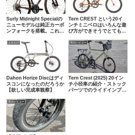
Surly Midnight Specialの
Tern CREST という20イ
ニューモデルは純正カーボ
ンチミニベロはいろんな遊
ンフォークを搭載。これで
び方ができそうでとても気
55万円は高い？普通？
になる【欲しい完成車観
察】
よみもの
製品レビュー
Dahon Horize Discはディ
Tern Crest (2025) 20イン
スコンになったのだろうか
チ小径車の紹介・ストック
【欲しい完成車観察】
パーツでのライドインプレ
ッション【ラブリーで楽し
い上質なミニベロ】
製品レビュー