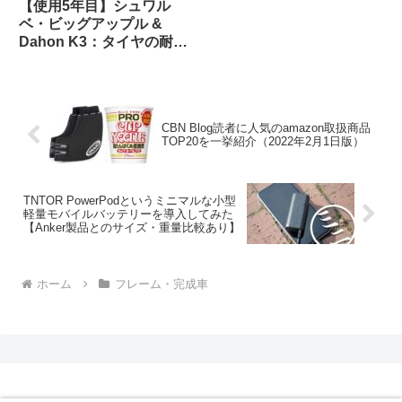
【使用5年目】シュワル
ベ・ビッグアップル &
Dahon K3：タイヤの耐久
性とリムへの影響はどうで
あったか
CBN Blog読者に人気のamazon取扱商品
TOP20を一挙紹介（2022年2月1日版）
TNTOR PowerPodというミニマルな小型
軽量モバイルバッテリーを導入してみた
【Anker製品とのサイズ・重量比較あり】
ホーム
フレーム・完成車