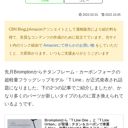
LINE
コピー
2022.02.01
2022.10.05
CBN BlogはAmazonアソシエイトとして適格販売により紹介料を
得て、良質なコンテンツの作成のために役立てています。当サイ
ト内のリンク経由で
Amazonにて何らかのお買い物
をしていただ
くと、大変助かります。いつもご支援ありがとうございます
先月Bromptonからチタンフレーム・カーボンフォークの
超軽量フラッグシップモデル「T Line」が正式発表され話
題になりました。下の2つの記事でご紹介しましたが、か
なり多くのパーツが新しいタイプのものに置き換えられて
いるようです。
Bromptonから「T Line One 」と「T Line
Urban」が登場：チタン＆カーボンで車重