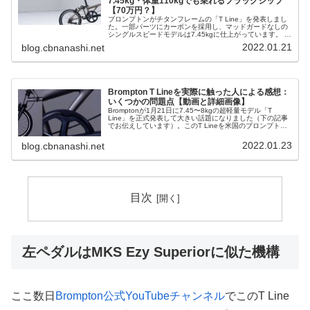
7.45kg・体重110kgでも乗れるフラッグシップ
【70万円？】
ブロンプトンがチタンフレームの「T Line」を発表しまし
た。一部パーツにカーボンを採用し、マッドガードなしの
シングルスピードモデルは7.45kgに仕上がっています。 こ
の投稿をInstagramで見る Brompton Bicycle(@...
2022.01.21
blog.cbnanashi.net
Brompton T Lineを実際に触った人による感想：
いくつかの問題点【動画と詳細画像】
Bromptonが1月21日に7.45〜8kgの超軽量モデル「T
Line」を正式発表して大きい話題になりました（下の記事
でお伝えしています）。このT Lineを米国のブロンプト
ン・ジャンクションで実際に触ってきた方からの報告が海
外掲示板に...
2022.01.23
blog.cbnanashi.net
目次
左ペダルはMKS Ezy Superiorに似た機構
ここ数日
Brompton公式YouTubeチャンネル
でこのT Line