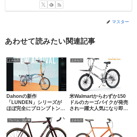
マスター
あわせて読みたい関連記事
よみもの
よみもの
Dahonの新作
米Walmartからわずか150
「LUNDEN」シリーズが
ドルのカーゴバイクが発売
ほぼ完全にブロンプトンな
され一躍大人気になり即日
見た目で海外で話題に
ソールドアウトに
【Brompton vs.
フレーム・完成車
よみもの
Brompnot 最終戦争へ】