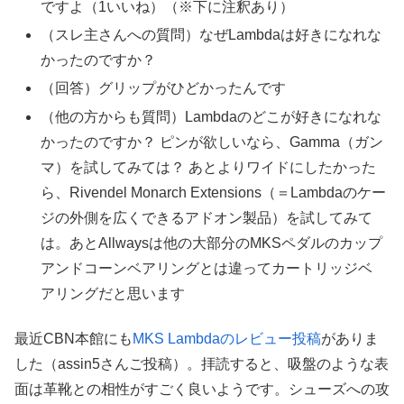
ですよ（1いいね）（※下に注釈あり）
（スレ主さんへの質問）なぜLambdaは好きになれな
かったのですか？
（回答）グリップがひどかったんです
（他の方からも質問）Lambdaのどこが好きになれな
かったのですか？ ピンが欲しいなら、Gamma（ガン
マ）を試してみては？ あとよりワイドにしたかった
ら、Rivendel Monarch Extensions（＝Lambdaのケー
ジの外側を広くできるアドオン製品）を試してみて
は。あとAllwaysは他の大部分のMKSペダルのカップ
アンドコーンベアリングとは違ってカートリッジベ
アリングだと思います
最近CBN本館にも
MKS Lambdaのレビュー投稿
がありま
した（assin5さんご投稿）。拝読すると、吸盤のような表
面は革靴との相性がすごく良いようです。シューズへの攻