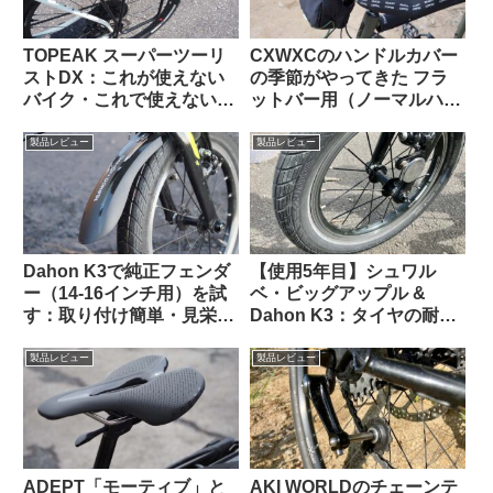
TOPEAK スーパーツーリ
CXWXCのハンドルカバー
ストDX：これが使えない
の季節がやってきた フラ
バイク・これで使えないバ
ットバー用（ノーマルハン
ッグって存在するの？ と
ドル対応版）をTern Crest
思えるほど万能なリアラッ
で使ってみた
製品レビュー
製品レビュー
クの優等生
Dahon K3で純正フェンダ
【使用5年目】シュワル
ー（14-16インチ用）を試
ベ・ビッグアップル &
す：取り付け簡単・見栄え
Dahon K3：タイヤの耐久
良し。ラックとの共存はで
性とリムへの影響はどうで
きる？
あったか
製品レビュー
製品レビュー
ADEPT「モーティブ」と
AKI WORLDのチェーンテ