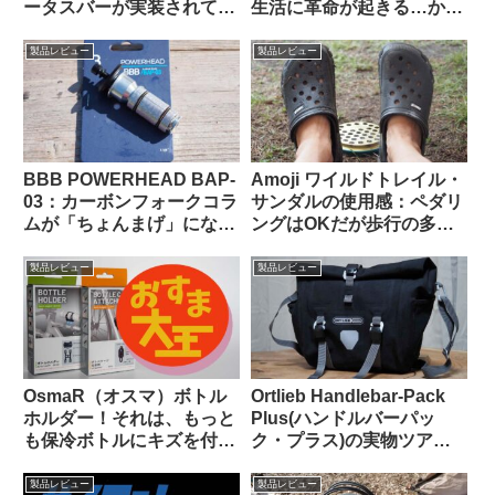
ータスバーが実装されて俺
生活に革命が起きる…か
様大歓喜！！
な？
製品レビュー
製品レビュー
BBB POWERHEAD BAP-
Amoji ワイルドトレイル・
03：カーボンフォークコラ
サンダルの使用感：ペダリ
ムが「ちょんまげ」になっ
ングはOKだが歩行の多い
てしまったので導入してみ
自転車キャンツーでは
た【ロングタイプのプレッ
CROCSの快適さに及ばず
製品レビュー
製品レビュー
シャープラグ】
OsmaR（オスマ）ボトル
Ortlieb Handlebar-Pack
ホルダー！それは、もっと
Plus(ハンドルバーパッ
も保冷ボトルにキズを付け
ク・プラス)の実物ツア
にくい（多分）ボトルホル
ー：外観と仕様を観察して
ダー（のはず）！！
みよう
製品レビュー
製品レビュー