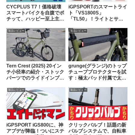
CYCPLUS T7！価格破壊
iGPSPORTのスマートライ
スマートバイクを自腹でポ
ト「VS1800S」
チッて、ハッピー至上主
「TL50」！ライトとサイ
義！
コンを丸ごとiGPSPORTで
揃えると、新しい扉が開く
製品レビュー
製品レビュー
かも！
Tern Crest (2025) 20イン
grunge(グランジ)のトップ
チ小径車の紹介・ストック
チューブプロテクターを試
パーツでのライドインプレ
す：極太パッド付属で太め
ッション【ラブリーで楽し
のチューブにも対応可
い上質なミニベロ】
【rin project製品との比較
製品レビュー
製品レビュー
も】
iGPSPORT iGS800に、神
クリックバルブ！話題の新
アプデが降臨！ついにステ
バルブシステムで、自転車