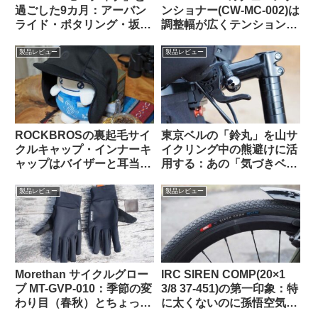
過ごした9カ月：アーバン
ンショナー(CW-MC-002)は
ライド・ポタリング・坂道
調整幅が広くテンションも
と特に相性が良いショート
申し分なし
ノーズサドル
製品レビュー
製品レビュー
ROCKBROSの裏起毛サイ
東京ベルの「鈴丸」を山サ
クルキャップ・インナーキ
イクリング中の熊避けに活
ャップはバイザーと耳当て
用する：あの「気づきベ
が便利。適度なハリがあり
ル」を手元でオンオフでき
冬の高強度ライドにも良し
るようにした感じで超便利
製品レビュー
製品レビュー
Morethan サイクルグロー
IRC SIREN COMP(20×1
ブ MT-GVP-010：季節の変
3/8 37-451)の第一印象：特
わり目（春秋）とちょっと
に太くないのに孫悟空気分
だけ寒い日に便利
を味わえる上質な乗り心地