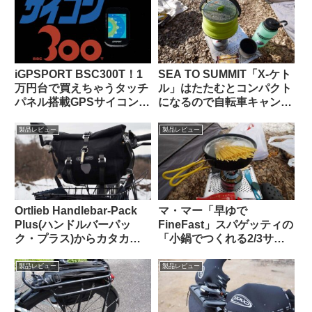
iGPSPORT BSC300T！1
SEA TO SUMMIT「X-ケト
万円台で買えちゃうタッチ
ル」はたたむとコンパクト
パネル搭載GPSサイコンっ
になるので自転車キャンツ
て、使いものになるの？
ーに持っていきやすいヤカ
ン
製品レビュー
製品レビュー
Ortlieb Handlebar-Pack
マ・マー「早ゆで
Plus(ハンドルバーパッ
FineFast」スパゲッティの
ク・プラス)からカタカタ
「小鍋でつくれる2/3サイ
という異音が聞こえる原因
ズ」は自転車旅行で大活躍
はこれだった【豆感想】
【携行に便利・茹で時間は
製品レビュー
製品レビュー
3分】