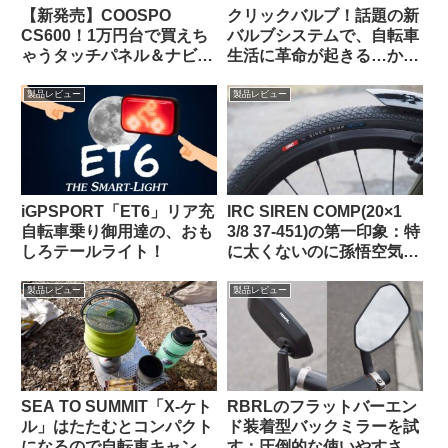
【新発売】COOSPO
クリックバルブ！話題の新
CS600！1万円台で買えち
バルブシステムで、自転車
ゃうタッチパネル＆ナビ対
生活に革命が起きる…か
応GPSサイクルコンピュー
な？
タの実力って、どんな感
製品レビュー
製品レビュー
じ？
iGPSPORT「ET6」リア充
IRC SIREN COMP(20×1
自転車乗り御用達の、おも
3/8 37-451)の第一印象：特
しろテールライト！
に太くないのに孫悟空気分
を味わえる上質な乗り心地
（ガチ競技用の高級タイ
製品レビュー
製品レビュー
ヤ）【Tern Crest カスタマ
イズ】
SEA TO SUMMIT「X-ケト
RBRLのフラットバーエン
ル」はたたむとコンパクト
ド装着型バックミラーを試
になるので自転車キャンツ
す：圧倒的な使いやすさと