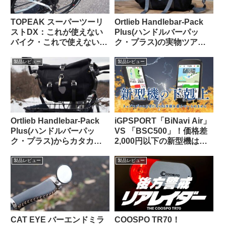
TOPEAK スーパーツーリ
Ortlieb Handlebar-Pack
ストDX：これが使えない
Plus(ハンドルバーパッ
バイク・これで使えないバ
ク・プラス)の実物ツア
ッグって存在するの？ と
ー：外観と仕様を観察して
思えるほど万能なリアラッ
みよう
製品レビュー
製品レビュー
クの優等生
Ortlieb Handlebar-Pack
iGPSPORT「BiNavi Air」
Plus(ハンドルバーパッ
VS 「BSC500」！価格差
ク・プラス)からカタカタ
2,000円以下の新型機は、
という異音が聞こえる原因
どっちを選べば幸せになれ
はこれだった【豆感想】
るの？
製品レビュー
製品レビュー
CAT EYE バーエンドミラ
COOSPO TR70！