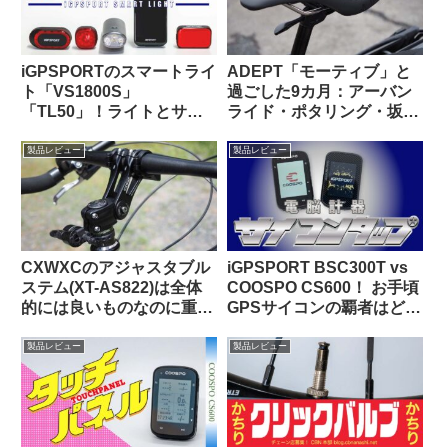
iGPSPORTのスマートライ
ADEPT「モーティブ」と
ト「VS1800S」
過ごした9カ月：アーバン
「TL50」！ライトとサイ
ライド・ポタリング・坂道
コンを丸ごとiGPSPORTで
と特に相性が良いショート
揃えると、新しい扉が開く
ノーズサドル
製品レビュー
製品レビュー
かも！
CXWXCのアジャスタブル
iGPSPORT BSC300T vs
ステム(XT-AS822)は全体
COOSPO CS600！ お手頃
的には良いものなのに重大
GPSサイコンの覇者はどっ
な欠点がひとつあってとて
ちだ！？
も惜しい
製品レビュー
製品レビュー