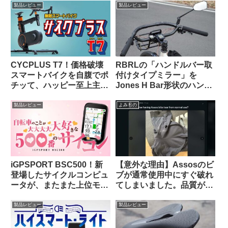
い方に向いている？
製品レビュー
製品レビュー
CYCPLUS T7！価格破壊
RBRLの「ハンドルバー取
スマートバイクを自腹でポ
付けタイプミラー」を
チッて、ハッピー至上主
Jones H Bar形状のハンド
義！
ルに装着したら相性バッチ
リでした
製品レビュー
よみもの
iGPSPORT BSC500！新
【意外な理由】Assosのビ
登場したサイクルコンピュ
ブが通常使用中にすぐ破れ
ータが、またまた上位モデ
てしまいました。品質が落
ルを下剋上してきた件。
ちているのでしょうか？
（海外掲示板から）
製品レビュー
製品レビュー