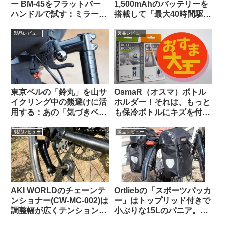
ー BM-45をフラットバー
1,500mAhのバッテリーを
ハンドルで試す：ミラー部
搭載して「最大40時間駆
門ベストセラー1位の実力
動」を謳うリアビューレー
は果たして!?
ダーが爆誕！！【クーポン
製品レビュー
製品レビュー
あります】
東京ベルの「鈴丸」を山サ
OsmaR（オスマ）ボトル
イクリング中の熊避けに活
ホルダー！それは、もっと
用する：あの「気づきベ
も保冷ボトルにキズを付け
ル」を手元でオンオフでき
にくい（多分）ボトルホル
るようにした感じで超便利
ダー（のはず）！！
製品レビュー
製品レビュー
AKI WORLDのチェーンテ
Ortliebの「スポーツパッカ
ンショナー(CW-MC-002)は
ー」はトップリッド付きで
調整幅が広くテンションも
小ぶりな15Lのパニア。ど
申し分なし
んな特徴があり、どんな使