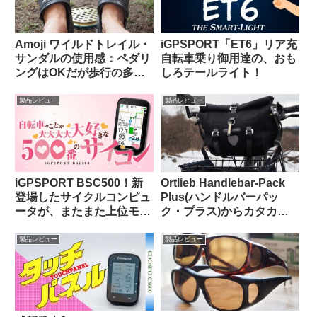
Amoji ワイルドトレイル・
iGPSPORT「ET6」リア充
サンダルの使用感：ペダリ
自転車乗り御用達の、おも
ングはOKだが歩行の多い
しろテールライト！
自転車キャンツーでは
CROCSの快適さに及ばず
製品レビュー
製品レビュー
iGPSPORT BSC500！新
Ortlieb Handlebar-Pack
登場したサイクルコンピュ
Plus(ハンドルバーパッ
ータが、またまた上位モデ
ク・プラス)からカタカタ
ルを下剋上してきた件。
という異音が聞こえる原因
はこれだった【豆感想】
製品レビュー
製品レビュー