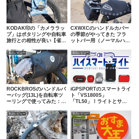
KODAK印の「カメララッ
CXWXCのハンドルカバー
プ」はポタリングや自転車
の季節がやってきた フラ
旅行との相性が良い【省ス
ットバー用（ノーマルハン
ペース・クッション・撥
ドル対応版）をTern Crest
水】
で使ってみた
製品レビュー
製品レビュー
ROCKBROSのハンドルバ
iGPSPORTのスマートライ
ーバッグ(13L)を自転車ツ
ト「VS1800S」
ーリングで使ってみた：機
「TL50」！ライトとサイ
能性合格・質感も高級感が
コンを丸ごとiGPSPORTで
あり使っていて気持ちが良
揃えると、新しい扉が開く
製品レビュー
製品レビュー
い
かも！