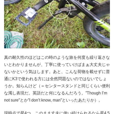
真の耐久性のほどはこの時のような旅を何度も繰り返さな
いとわかりませんが、丁寧に使っていけばまぁ大丈夫じゃ
ないかという気はします。あと、こんな荷物を載せずに普
通にK3で使われる方には全然問題ないのではないでしょ
うか。知らんけど（＝センタースタンドと同じくらい便利
な濁し表現だ。英語だと何になるんだろう。”Though I’m
not sure”とか”I don’t know, man”といったあたりか）。
現時点で星4つ。このまま丈夫に使い続けられるなら星4.5