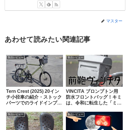
マスター
あわせて読みたい関連記事
製品レビュー
製品レビュー
Tern Crest (2025) 20イン
VINCITA ブロンプトン用
チ小径車の紹介・ストック
防水フロントバッグ！キミ
パーツでのライドインプレ
は、令和に転生した「ミニ
ッション【ラブリーで楽し
Oバッグ」…なのか？
い上質なミニベロ】
製品レビュー
製品レビュー