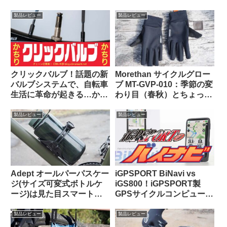
高品質な視野に感動【すご
んな特徴があり、どんな使
い】
い方に向いている？
製品レビュー
製品レビュー
クリックバルブ！話題の新
Morethan サイクルグロー
バルブシステムで、自転車
ブ MT-GVP-010：季節の変
生活に革命が起きる…か
わり目（春秋）とちょっと
な？
だけ寒い日に便利
製品レビュー
製品レビュー
Adept オールパーパスケー
iGPSPORT BiNavi vs
ジ(サイズ可変式ボトルケ
iGS800！iGPSPORT製
ージ)は見た目スマートで
GPSサイクルコンピュータ
カジュアルユースにも良し
の頂点はどっちだ？
【Bikase ABCケージとの
製品レビュー
製品レビュー
比較あり】