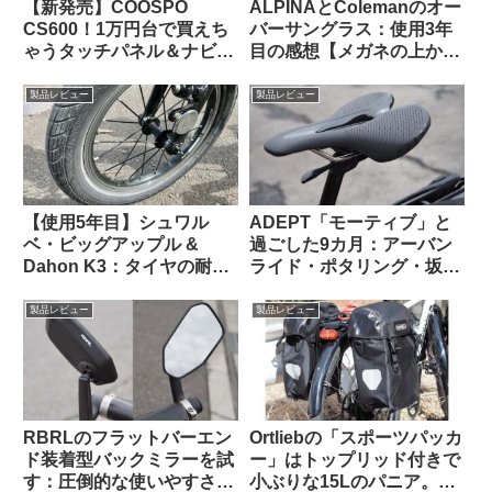
【新発売】COOSPO
ALPINAとColemanのオー
CS600！1万円台で買えち
バーサングラス：使用3年
ゃうタッチパネル＆ナビ対
目の感想【メガネの上から
応GPSサイクルコンピュー
かける 6000円 vs. 1600
タの実力って、どんな感
円】
製品レビュー
製品レビュー
じ？
【使用5年目】シュワル
ADEPT「モーティブ」と
ベ・ビッグアップル &
過ごした9カ月：アーバン
Dahon K3：タイヤの耐久
ライド・ポタリング・坂道
性とリムへの影響はどうで
と特に相性が良いショート
あったか
ノーズサドル
製品レビュー
製品レビュー
RBRLのフラットバーエン
Ortliebの「スポーツパッカ
ド装着型バックミラーを試
ー」はトップリッド付きで
す：圧倒的な使いやすさと
小ぶりな15Lのパニア。ど