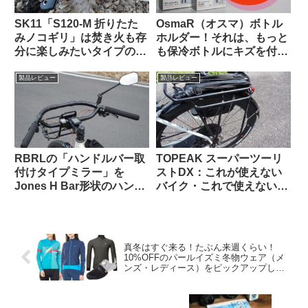
SK11「S120-M 折りたた
OsmaR（オスマ）ボトル
みノコギリ」は焚き火も存
ホルダー！それは、もっと
分に楽しみたいタイプの自
も保冷ボトルにキズを付け
転車キャンツーに持ってい
にくい（多分）ボトルホル
くと便利な時がある
ダー（のはず）！！
製品レビュー
製品レビュー
RBRLの「ハンドルバー取
TOPEAK スーパーツーリ
付けタイプミラー」を
ストDX：これが使えない
Jones H Bar形状のハンド
バイク・これで使えないバ
ルに装着したら相性バッチ
ッグって存在するの？ と
リでした
思えるほど万能なリアラッ
クの優等生
真冬はすぐ来る！たぶん来週くらい！
10%OFFのパールイズミ冬物ウェア（メ
ンズ・レディース）をピックアップして
みました