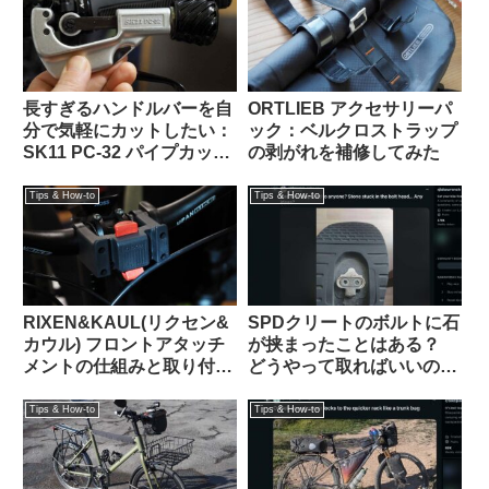
長すぎるハンドルバーを自
ORTLIEB アクセサリーパ
分で気軽にカットしたい：
ック：ベルクロストラップ
SK11 PC-32 パイプカッタ
の剥がれを補修してみた
ーがおすすめ 【Tern Crest
カスタム】
Tips & How-to
Tips & How-to
RIXEN&KAUL(リクセン&
SPDクリートのボルトに石
カウル) フロントアタッチ
が挟まったことはある？
メントの仕組みと取り付け
どうやって取ればいいの？
方法 KF852 KF810
（海外掲示板より）
Tips & How-to
Tips & How-to