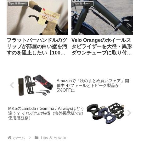
ハンドルバーパックとの相
Tips & How-to
Tips & How-to
性良し
フラットバーハンドルのグ
Velo Orangeのホイールス
リップが部屋の白い壁を汚
タビライザーを大径・異形
すのを阻止したい【100均
ダウンチューブに取り付け
で解決】
る【ホームセンター入手の
金物を使ってDIY】
Amazonで「秋のまとめ買いフェア」開
催中 ゼファールとトピーク製品が
5%OFFに
MKSのLambda / Gamma / Allwaysはどう
違う？ それぞれの特徴（海外掲示板での
使用感観察）
ホーム
Tips & How-to