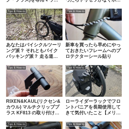
トを使わずにフロントラッ
トも足りない「自分で適当
クに置いてみた
にやれ」なプロ仕様製品だ
Tips & How-to
Tips & How-to
ったけれど意外に装着簡単
でTern Crestと相性も抜群
でした
あなたはバイシクルツーリ
新車を買ったら早めにやっ
ング派？ それともバイク
ておきたいフレームへのプ
パッキング派？ 走る道の
ロテクターシール貼り
タイプから自分に合った装
備を考える
Tips & How-to
Tips & How-to
RIXEN&KAUL(リクセン&
ローライダーラックでフロ
カウル) マルチクリッププ
ントパニアを長期使用して
ラス KF813 の取り付け方
きて気付いたこと【メリッ
法【ツメは折る？折らな
トとデメリット】
い？】
Tips & How-to
Tips & How-to