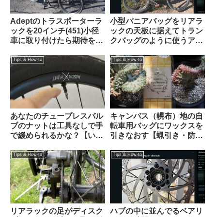
Adeptのトラスポーターラ
小型パニアバッグをリアラ
ックを20インチ(451)小径
ックの天板に据えてトラン
車に取り付けたら期待を超
クバッグのように使うアイ
える仕上がりになった
デアを発見（海外掲示板か
【Tern Crest カスタム】
ら）Ortlieb Gravel-Pack /
Tips & How-to
Tips & How-to
Quick-Rack
あなたのチューブレスバル
キャンバス（幌布）地の自
ブのナットは工具なしで手
転車用バッグにワックスを
で緩められるかな？【いま
引きなおす【蝋引き・防水
調べよう】
加工】
Tips & How-to
Tips & How-to
リアラックの足がディスク
ハブの中に並んでるベアリ