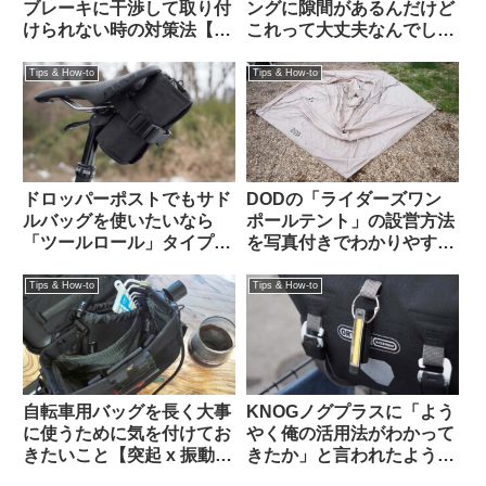
ブレーキに干渉して取り付
ングに隙間があるんだけど
けられない時の対策法【大
これって大丈夫なんでしょ
体なんとかなる】
うか？（海外掲示板から）
Tips & How-to
Tips & How-to
ドロッパーポストでもサド
DODの「ライダーズワン
ルバッグを使いたいなら
ポールテント」の設営方法
「ツールロール」タイプも
を写真付きでわかりやすく
検討してみよう
解説します
Tips & How-to
Tips & How-to
自転車用バッグを長く大事
KNOGノグプラスに「よう
に使うために気を付けてお
やく俺の活用法がわかって
きたいこと【突起 x 振動
きたか」と言われたような
＝】
気がした：オルトリーブの