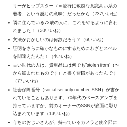
リーがヒップスター（＝流行に敏感な意識高い系の
若者、という感じの意味）だったから（237いいね）
隣に住んでいる72歳の人に、これをやるように言わ
れました！（30いいね）
文法がおかしいのは何故だろう？（6いいね）
証明をさらに確かなものにするためにわざとスペル
を間違えたんだ！（4いいね）
古い世代の人は、貴重品には何でも”stolen from”（〜
から盗まれたものです）と書く習慣があったんです
（77いいね）
社会保障番号（social security number, SSN）が書か
れていることもあります。70年代のベースアンプを
持っていますが、前のオーナーのSSNが底面に彫り
込まれています（13いいね）
うちのおじいさんが、持っているカメラと銃全部に