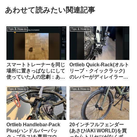
あわせて読みたい関連記事
Tips & How-to
Tips & How-to
スマートトレーナーを同じ
Ortlieb Quick-Rack(オルト
場所に置きっぱなしにして
リーブ・クイックラック)
使っていた人の悲劇：あな
のレバーがディレイラーの
たの家は大丈夫？（海外掲
ケーブル調整バレルと干渉
示板から）
する時の解決法
Tips & How-to
Tips & How-to
Ortlieb Handlebar-Pack
20インチフルフェンダー
Plus(ハンドルバーパッ
(あさひ/AKI WORLD)を買
ク・プラス)を専用マウン
ったらトリセツがなくボル