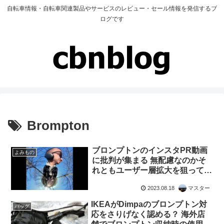
自転車情報・自転車関連製品やサービスのレビュー・セール情報を発信するブ
ログです
Brompton
ブロンプトンのインスタPR動画
よみもの
に批判が集まる 無配慮なのかそ
れともユーザー層拡大を狙ってい
るのか
2023.08.18
マスター
IKEAがDimpaのブロンプトン対
バッグ
応をさりげなく認める？ 海外店