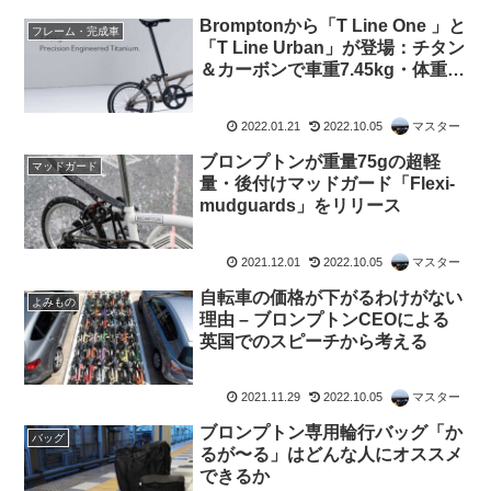
Bromptonから「T Line One 」と
フレーム・完成車
「T Line Urban」が登場：チタン
＆カーボンで車重7.45kg・体重
110kgでも乗れるフラッグシップ
【70万円？】
2022.01.21
2022.10.05
マスター
ブロンプトンが重量75gの超軽
マッドガード
量・後付けマッドガード「Flexi-
mudguards」をリリース
2021.12.01
2022.10.05
マスター
自転車の価格が下がるわけがない
よみもの
理由 – ブロンプトンCEOによる
英国でのスピーチから考える
2021.11.29
2022.10.05
マスター
ブロンプトン専用輪行バッグ「か
バッグ
るが〜る」はどんな人にオススメ
できるか