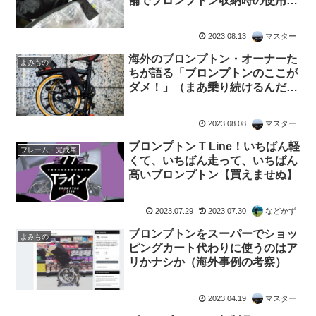
舗でブロンプトン収納時の使用例
写真を展示
2023.08.13
マスター
海外のブロンプトン・オーナーた
よみもの
ちが語る「ブロンプトンのここが
ダメ！」（まあ乗り続けるんだけ
どな）
2023.08.08
マスター
ブロンプトン T Line！いちばん軽
フレーム・完成車
くて、いちばん走って、いちばん
高いブロンプトン【買えませぬ】
2023.07.29
2023.07.30
などかず
ブロンプトンをスーパーでショッ
よみもの
ピングカート代わりに使うのはア
リかナシか（海外事例の考察）
2023.04.19
マスター