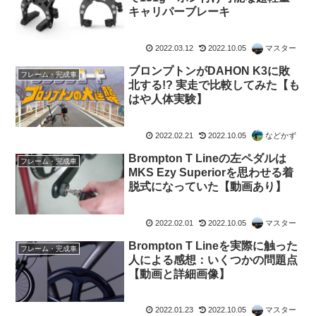
キャリパーブレーキ
2022.03.12
2022.10.05
マスター
ブロンプトンがDAHON K3に敗
フレーム・完成車
北する!? 実走で比較してみた【も
はや人体実験】
2022.02.21
2022.10.05
などかず
Brompton T Lineの左ペダルは
フレーム・完成車
MKS Ezy Superiorを思わせる着
脱式になっていた【動画あり】
2022.02.01
2022.10.05
マスター
Brompton T Lineを実際に触った
フレーム・完成車
人による感想：いくつかの問題点
【動画と詳細画像】
2022.01.23
2022.10.05
マスター