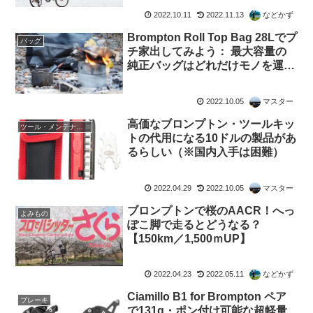
2022.10.11
2022.11.13
などかず
Brompton Roll Top Bag 28Lでプ
バッグ
チ家出してみよう： 最大容量の
純正バッグはどれだけモノを運べ
るか？
2022.10.05
マスター
高価なブロンプトン・ツールキッ
ツール・メンテナンス
トの代用になる10ドルの製品があ
るらしい（※国内入手は困難）
2022.04.29
2022.10.05
マスター
ブロンプトンで桜のAACR！へっ
よみもの
ぽこ脚で走るとどうなる？
【150km／1,500ｍUP】
2022.04.23
2022.05.11
などかず
Ciamillo B1 for Brompton ペア
ブレーキ
で131g・ポン付け可能な超軽量