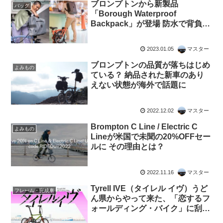
ブロンプトンから新製品
バッグ
「Borough Waterproof
Backpack」が登場 防水で背負う
と縦になるバックパック
2023.01.05
マスター
ブロンプトンの品質が落ちはじめ
よみもの
ている？ 納品された新車のあり
えない状態が海外で話題に
2022.12.02
マスター
Brompton C Line / Electric C
よみもの
Lineが米国で未聞の20%OFFセー
ルに その理由とは？
2022.11.16
マスター
Tyrell IVE（タイレル イヴ）うど
フレーム・完成車
ん県からやって来た、「恋するフ
ォールディング・バイク」に刮目
してみた！