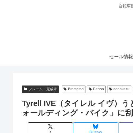
自転車
セール情報
フレーム・完成車
Brompton
Dahon
nadokazu
Tyrell IVE（タイレル イ
ォールディング・バイク」に刮
X
Bluesky