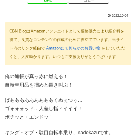
LINE
コピー
2022.10.04
CBN BlogはAmazonアソシエイトとして適格販売により紹介料を
得て、良質なコンテンツの作成のために役立てています。当サイ
ト内のリンク経由で
Amazonにて何らかのお買い物
をしていただ
くと、大変助かります。いつもご支援ありがとうございます
俺の通帳が真っ赤に燃える！
自転車用品を掴めと轟き叫ぶ！
ばあああああああああくぬぇつぅ…
ゴォォォッド…人差し指ィイイイ！
ポチッと・エンドッ！
キング・オブ・駄目自転車乗り、nadokazuです。