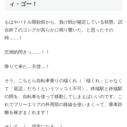
ィ・ゴー！
もはやバトル開始前から、負け戦が確定している状態。試
合終了のゴングが高らかに鳴り響いた、と思ったその
時……！
圧倒的閃きっ……！！
降りて来た…天啓…！
そう。こちとら自転車乗りの端くれ（「端くれ」じゃなく
て「底辺」だろ！というツッコミ不可）。終端駅と終端駅
の間を、自転車を使って移動してしまえばいいのです。こ
れでフリーエリアの外周部の路線を使いまくって、乗車距
離を稼ぎまくれます！
そして…！ 現実になる…！