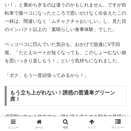
い！」と褒めちぎるのは違うのかもしれません。ですが自
転車で腹ペコになったところで思いがけなく出会えたこの
一杯は、間違いなく「ムチャクチャおいしい」し、見た目
のインパクト以上の「素晴らしい食事体験」でした。
ベッコベコに凹んでいた気分も、おかげで急速にV字回
復。「たとえルートが短くなっても、このしょーむない旅
を思いっきり楽しもう！」という気持ちになれました。
「ボク、もう一度頑張ってみるから！」
もう立ち上がれない！誘惑の普通車グリーン
席！
成田駅に向かう途中では、謎な読み方をする駅名の登場に
困惑しまくり。こんな発見も、旅のいいエッセンスです
メニュー
ホーム
検索
トップ
サイドバー