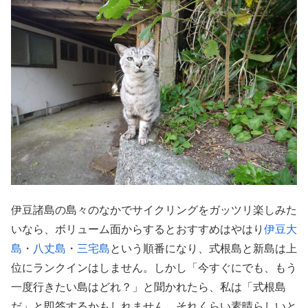
伊豆諸島の島々のなかでサイクリングをガッツリ楽しみた
いなら、ボリューム面からするとおすすめはやはり
伊豆大
島
・
八丈島
・
三宅島
という順番になり、式根島と新島は上
位にランクインはしません。しかし「今すぐにでも、もう
一度行きたい島はどれ？」と聞かれたら、私は「式根島
だ」と即答するかもしれません。それくらい素晴らしいと