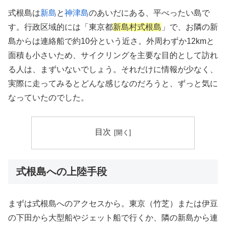
式根島は
新島
と
神津島
のあいだにある、平べったい島で
す。行政区域的には「東京都
新島村式根島
」で、お隣の新
島からは連絡船で約10分という近さ。外周わずか12kmと
面積も小さいため、サイクリングを主要な目的として訪れ
る人は、まずいないでしょう。それだけに情報が少なく、
実際に走ってみるとどんな感じなのだろうと、ずっと気に
なっていたのでした。
目次
式根島への上陸手段
まずは式根島へのアクセスから。東京（竹芝）または伊豆
の下田から大型船やジェット船で行くか、隣の新島から連