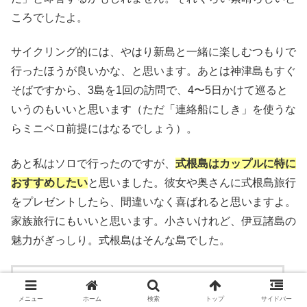
ころでしたよ。
サイクリング的には、やはり新島と一緒に楽しむつもりで
行ったほうが良いかな、と思います。あとは神津島もすぐ
そばですから、3島を1回の訪問で、4〜5日かけて巡ると
いうのもいいと思います（ただ「連絡船にしき」を使うな
らミニベロ前提にはなるでしょう）。
あと私はソロで行ったのですが、
式根島はカップルに特に
おすすめしたい
と思いました。彼女や奥さんに式根島旅行
をプレゼントしたら、間違いなく喜ばれると思いますよ。
家族旅行にもいいと思います。小さいけれど、伊豆諸島の
魅力がぎっしり。式根島はそんな島でした。
トランスアルパイン 24 ブラック
deuter(ドイター)
メニュー
ホーム
検索
トップ
サイドバー