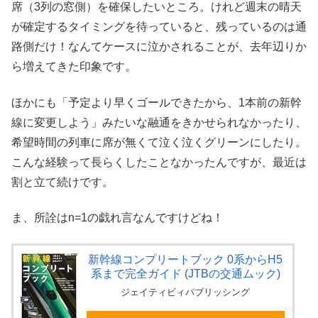
席（3列の窓側）を確保したいところ。けれど週末の晴天
が確定するタイミングを待っていると、残っているのは通
路側だけ！なんてケースに泣かされることが、去年辺りか
ら増えてきた印象です。
ほかにも「予定より早くゴールできたから、1本前の新幹
線に変更しよう」みたいな融通をきかせられなかったり、
希望時間の列車に席が無くて泣く泣くグリーンにしたり。
こんな経験って長らくしたことなかったんですが、最近は
割と立て続けです。
ま、所詮はn=1の戯れ言なんですけどね！
新幹線コンプリートブック 0系からH5
系まで完全ガイド (JTBの交通ムック)
ジェイティビィパブリッシング