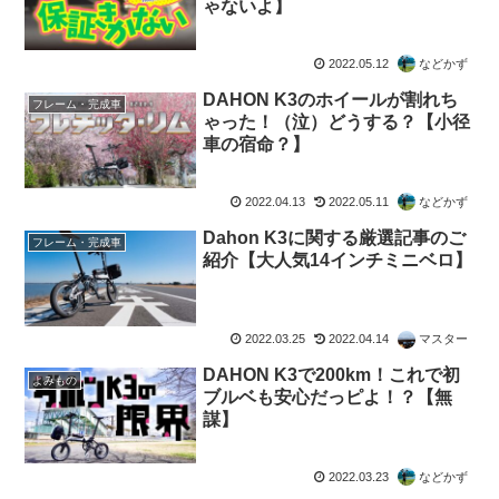
ゃないよ】
2022.05.12
などかず
DAHON K3のホイールが割れち
フレーム・完成車
ゃった！（泣）どうする？【小径
車の宿命？】
2022.04.13
2022.05.11
などかず
Dahon K3に関する厳選記事のご
フレーム・完成車
紹介【大人気14インチミニベロ】
2022.03.25
2022.04.14
マスター
DAHON K3で200km！これで初
よみもの
ブルベも安心だっピよ！？【無
謀】
2022.03.23
などかず