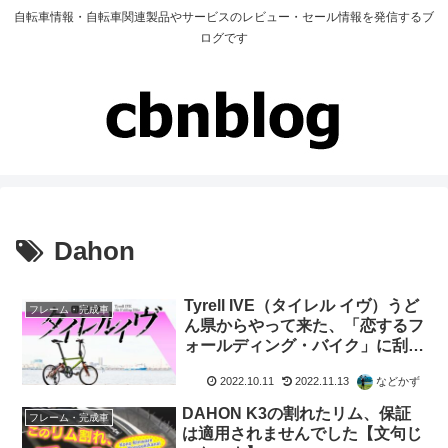
自転車情報・自転車関連製品やサービスのレビュー・セール情報を発信するブ
ログです
Dahon
Tyrell IVE（タイレル イヴ）うど
フレーム・完成車
ん県からやって来た、「恋するフ
ォールディング・バイク」に刮目
してみた！
2022.10.11
2022.11.13
などかず
DAHON K3の割れたリム、保証
フレーム・完成車
は適用されませんでした【文句じ