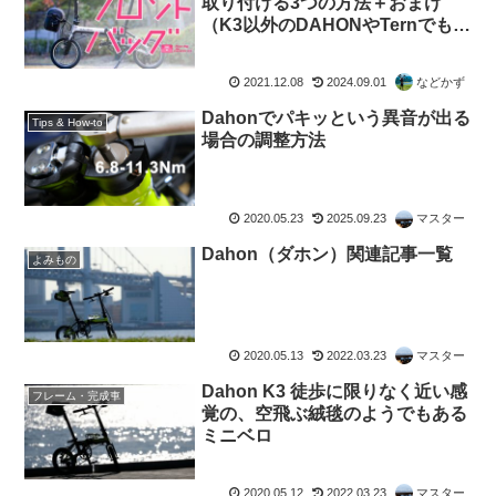
取り付ける3つの方法＋おまけ
（K3以外のDAHONやTernでも応
用OK）
2021.12.08
2024.09.01
などかず
Dahonでパキッという異音が出る
Tips & How-to
場合の調整方法
2020.05.23
2025.09.23
マスター
Dahon（ダホン）関連記事一覧
よみもの
2020.05.13
2022.03.23
マスター
Dahon K3 徒歩に限りなく近い感
フレーム・完成車
覚の、空飛ぶ絨毯のようでもある
ミニベロ
2020.05.12
2022.03.23
マスター