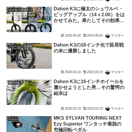
Dahon K3に極太のシュワルベ・
タイヤ・チューブ
ビッグアップル（14ｘ2.00）をは
かせてみた。果たしてその効果
は!?
2020.05.02
2024.08.01
マスター
Dahon K3の16インチ化で延長戦
フレーム・完成車
の末に優勝しました
2020.03.10
2022.03.23
マスター
Dahon K3に16インチホイールを
ホイール
履かせようとした男…その驚愕の
結末は
2020.02.19
2022.03.23
マスター
MKS SYLVAN TOURING NEXT
ペダル
Ezy Superior ワンタッチ着脱の
究極回転ペダル