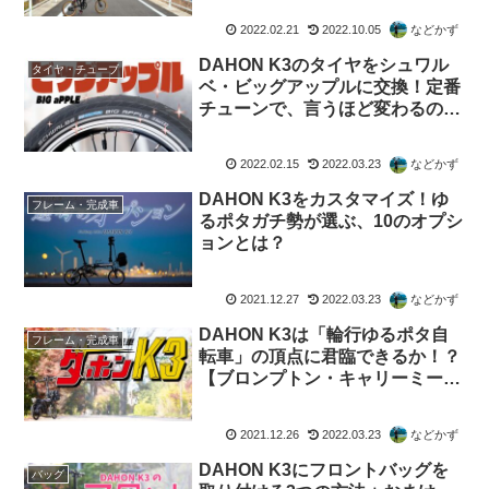
2022.02.21
2022.10.05
などかず
DAHON K3のタイヤをシュワル
タイヤ・チューブ
ベ・ビッグアップルに交換！定番
チューンで、言うほど変わるの？
【眉唾】
2022.02.15
2022.03.23
などかず
DAHON K3をカスタマイズ！ゆ
フレーム・完成車
るポタガチ勢が選ぶ、10のオプシ
ョンとは？
2021.12.27
2022.03.23
などかず
DAHON K3は「輪行ゆるポタ自
フレーム・完成車
転車」の頂点に君臨できるか！？
【ブロンプトン・キャリーミーと
比べてどう？】
2021.12.26
2022.03.23
などかず
DAHON K3にフロントバッグを
バッグ