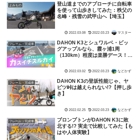
登山道までのアプローチに自転車
よみもの
を使って山歩きしてみた：秩父の
名峰・残雪の武甲山へ【埼玉】
2022.03.08
2022.03.23
マスター
DAHON K3とシュワルベ・ビッ
フレーム・完成車
グアップルなら、霞ヶ浦1周
（130km）程度は楽勝デース！
【不遜】
2022.03.02
2022.03.23
などかず
DAHON K3の登坂性能じゃ、ヤ
フレーム・完成車
ビツ峠は越えられない!?【押し歩
き】
2022.02.25
2022.03.23
などかず
ブロンプトンがDAHON K3に敗
フレーム・完成車
北する!? 実走で比較してみた【も
はや人体実験】