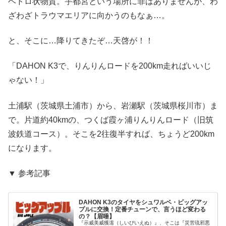
ヘドロ状物質。宇都宮という場所に罪はありませんが、わ
ざわざトラウマエリアに向かうのもなぁ…。
と、そこに…降りてきたぞ…天啓が！！
「DAHON K3で、りんりんロードを200km走ればいいじ
ゃない！」
土浦駅（茨城県土浦市）から、岩瀬駅（茨城県桜川市）ま
で。片道約40kmの、つくば霞ヶ浦りんりんロード（旧筑
波鉄道コース）。そこを2往復半すれば、ちょうど200km
になります。
▼ 参考記事
DAHON K3のタイヤをシュワルベ・ビッグアッ
プルに交換！定番チューンで、言うほど変わる
の？【眉唾】
『示威美威獲濡（しいびいえぬ）』、そこは『災苦琉邪悪