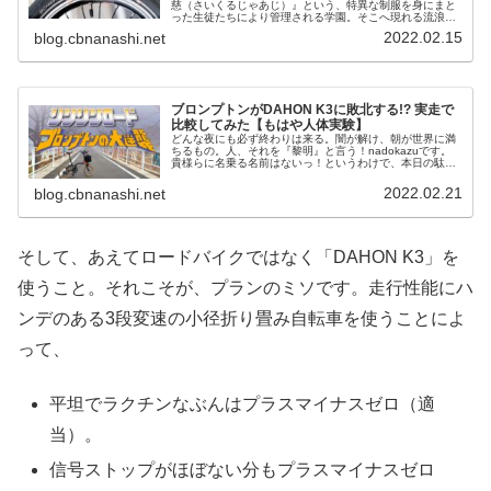
慈（さいくるじゃあじ）』という、特異な制服を身にまと
った生徒たちにより管理される学園。そこへ現れる流浪の
転校生、nadokazu。ビッグアップルの秘密を知るマスタ
2022.02.15
blog.cbnanashi.net
ーから、話を聞き出そうとす...
ブロンプトンがDAHON K3に敗北する!? 実走で
比較してみた【もはや人体実験】
どんな夜にも必ず終わりは来る。闇が解け、朝が世界に満
ちるもの。人、それを『黎明』と言う！nadokazuです。
貴様らに名乗る名前はないっ！というわけで、本日の駄文
はこちら！ブロンプトンが「いらない子」に？おそるべき
DAHON K3！ビッグア...
2022.02.21
blog.cbnanashi.net
そして、あえてロードバイクではなく「DAHON K3」を
使うこと。それこそが、プランのミソです。走行性能にハ
ンデのある3段変速の小径折り畳み自転車を使うことによ
って、
平坦でラクチンなぶんはプラスマイナスゼロ（適
当）。
信号ストップがほぼない分もプラスマイナスゼロ