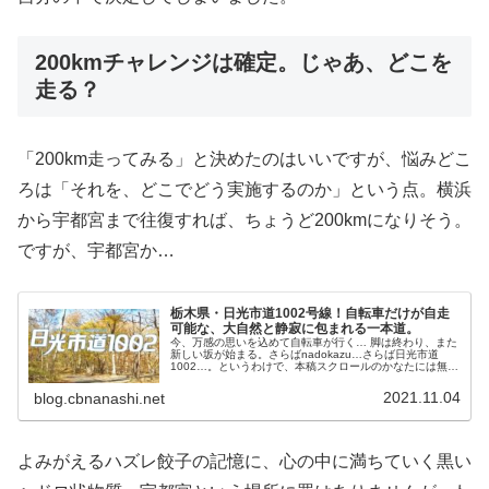
200kmチャレンジは確定。じゃあ、どこを
走る？
「200km走ってみる」と決めたのはいいですが、悩みどこ
ろは「それを、どこでどう実施するのか」という点。横浜
から宇都宮まで往復すれば、ちょうど200kmになりそう。
ですが、宇都宮か…
栃木県・日光市道1002号線！自転車だけが自走
可能な、大自然と静寂に包まれる一本道。
今、万感の思いを込めて自転車が行く… 脚は終わり、また
新しい坂が始まる。さらばnadokazu…さらば日光市道
1002…。というわけで、本稿スクロールのかなたには無限
の駄文の輝く海が並んでいるだけだ……。日光市道1002号
線とは？中禅寺湖の...
2021.11.04
blog.cbnanashi.net
よみがえるハズレ餃子の記憶に、心の中に満ちていく黒い