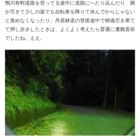
鴨川有料道路を登ってる途中に道路にへたり込んだり、脚
が尽きて少しの坂でも自転車を降りて休んでからじゃない
と進めなくなったり。丹原林道の登坂途中で精魂尽き果て
て押し歩きしたときは、よくよく考えたら普通に遭難直前
でしたね。ええ。