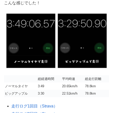
こんな感じでした！
総経過時間
平均時速
総走行距離
ノーマルタイヤ
3:49
20.65km/h
78.8km
ビッグアップル
3:30
22.51km/h
78.8km
走行ログ1回目（Strava）