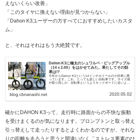
えないくらい改善」
「このタイヤに換えない理由が見つからない」
「Dahon K3ユーザーの方すべてにおすすめしたいカスタ
ム」
と、それはそれはもう大絶賛です。
Dahon K3に極太のシュワルベ・ビッグアップル
（14ｘ2.00）をはかせてみた。果たしてその効
果は!?
今年からDahon K3という14インチホイールの小径車に乗
っています。これ、とっても楽しい自転車です。サイズ感
や取り回しが、自転車というよりキックボードに近いよう
な感覚があります。詳しくはぜひ下の記事をお読みいただ
くとして…その後、16イ...
2020.05.02
blog.cbnanashi.net
確かにDAHON K3って、走行時に路面からの不快な振動
を受けまくるのが気になります。ブロンプトンと取っ替え
引っ替えして走ったりするとよくわかるのですが、それな
りの距離を走ろうと思うと間違いなく「ストレス要素のひ