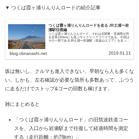
▼ つくば霞ヶ浦りんりんロードの紹介記事
つくば霞ヶ浦りんりんロードを走る JR土浦〜岩
瀬駅往復編
つくば霞ヶ浦りんりんロード。それは北関東・茨城県が誇
る全長180kmにも及ぶサイクリングコースである。今回は
その一部であるJR土浦〜岩瀬駅（筑波山エリア）を走った
ので紹介してみたい。全長約40.1kmのこの区間は、かつて
「つくばりんりんロー...
2019.01.21
blog.cbnanashi.net
坂は無いし、クルマも進入できない、早朝なら人も多くな
い。しかも、左右確認が必要な箇所も多数あって、ふつう
に走るだけでストップ&ゴーの回数も稼げます。
雑にまとめると
「つくば霞ヶ浦りんりんロード」の旧筑波鉄道コー
スを、入口から岩瀬駅まで往復して経過時間を測定
する（走行距離：約79km）。