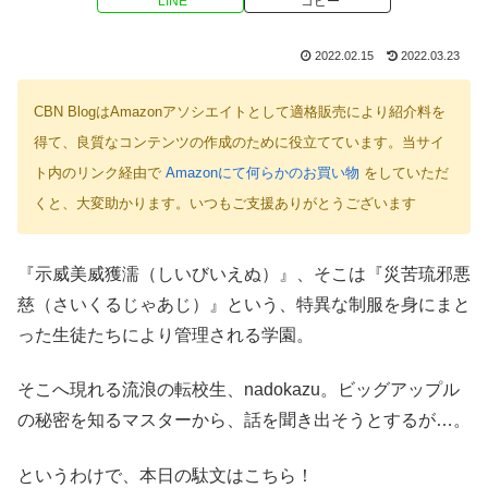
LINE
コピー
2022.02.15
2022.03.23
CBN BlogはAmazonアソシエイトとして適格販売により紹介料を
得て、良質なコンテンツの作成のために役立てています。当サイ
ト内のリンク経由で
Amazonにて何らかのお買い物
をしていただ
くと、大変助かります。いつもご支援ありがとうございます
『示威美威獲濡（しいびいえぬ）』、そこは『災苦琉邪悪
慈（さいくるじゃあじ）』という、特異な制服を身にまと
った生徒たちにより管理される学園。
そこへ現れる流浪の転校生、nadokazu。ビッグアップル
の秘密を知るマスターから、話を聞き出そうとするが…。
というわけで、本日の駄文はこちら！