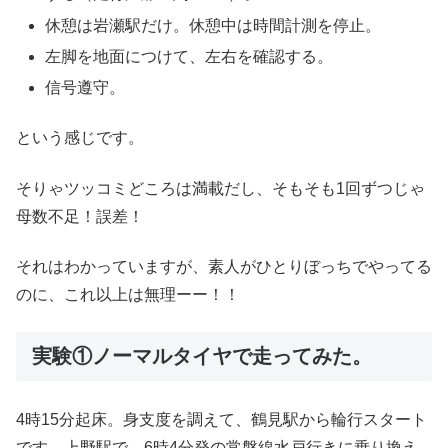
休憩は岩瀬駅だけ。休憩中は時間計測を停止。
左脚を地面につけて、左右を確認する。
信号遵守。
という感じです。
そりゃツッコミどころは満載だし、そもそも1回ずつじゃ
母数不足！誤差！
それはわかっていますが、素人がひとりぼっちでやってる
のに、これ以上は無理ーー！！
実験①ノーマルタイヤで走ってみた。
4時15分起床。身支度を調えて、鶴見駅から輪行スタート
です。上野駅で、6時4分発の常磐線水戸行きに乗り換え