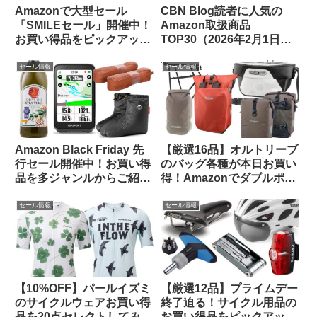
Amazonで大型セール
CBN Blog読者に人気の
「SMILEセール」開催中！
Amazon取扱商品
お買い得品をピックアップ
TOP30（2026年2月1日
してみました
版）
セール情報
セール情報
Amazon Black Friday 先
【厳選16品】オルトリーブ
行セール開催中！お買い得
のバッグ各種が本日お買い
品を多ジャンルからご紹介
得！Amazonでダブルポイ
【お買い得品速報・11/22
ント対象になっているもの
日版】
をピックアップしてご紹介
セール情報
セール情報
【10%OFF】パールイズミ
【厳選12品】プライムデー
のサイクルウェアお買い得
終了迫る！サイクル用品の
品を20点セレクトしてみま
お買い得品をピックアップ