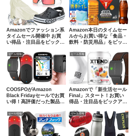
Amazonでファッション系
Amazon本日のタイムセー
タイムセール開催中 お買
ルからお買い得な「食品・
い得品・注目品をピックア
飲料・防災用品」をピック
ップしてみました【14日ま
アップしてご紹介します
で】
セール情報
セール情報
COOSPOがAmazon
Amazonで「新生活セール
Black Fridayセールでお買
Final」スタート！お買い
い得！高評価だった製品を
得品・注目品をピックアッ
振り返ってみよう【CBN
プしてご紹介します
Blog限定クーポン情報あ
セール情報
セール情報
り】