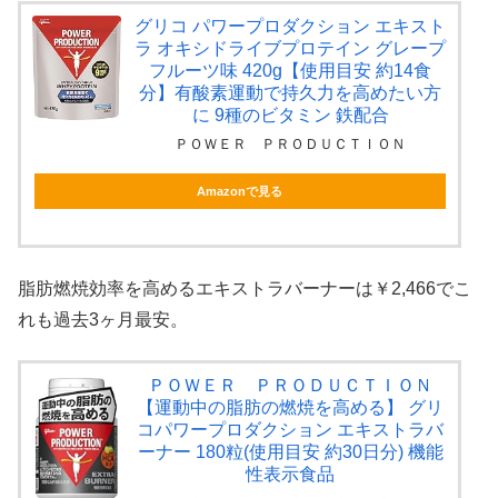
グリコ パワープロダクション エキスト
ラ オキシドライブプロテイン グレープ
フルーツ味 420g【使用目安 約14食
分】有酸素運動で持久力を高めたい方
に 9種のビタミン 鉄配合
ＰＯＷＥＲ ＰＲＯＤＵＣＴＩＯＮ
Amazonで見る
脂肪燃焼効率を高めるエキストラバーナーは￥2,466でこ
れも過去3ヶ月最安。
ＰＯＷＥＲ ＰＲＯＤＵＣＴＩＯＮ
【運動中の脂肪の燃焼を高める】 グリ
コパワープロダクション エキストラバ
ーナー 180粒(使用目安 約30日分) 機能
性表示食品