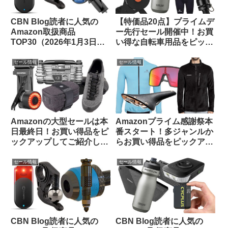
CBN Blog読者に人気の
【特価品20点】プライムデ
Amazon取扱商品
ー先行セール開催中！お買
TOP30（2026年1月3日
い得な自転車用品をピック
版）
アップしてご紹介します
セール情報
セール情報
Amazonの大型セールは本
Amazonプライム感謝祭本
日最終日！お買い得品をピ
番スタート！多ジャンルか
ックアップしてご紹介しま
らお買い得品をピックアッ
す
プしてみました
セール情報
セール情報
CBN Blog読者に人気の
CBN Blog読者に人気の