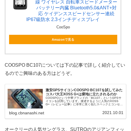
線 ワイヤレス 自転車スピードメーター
バッテリー内臓 Bluetooth5.0&ANT+対
応 ケイデンススピードセンサー連続
IP67級防水 2.3インチディスプレイ
CooSpo
Amazonで見る
COOSPO BC107については下の記事で詳しく紹介してい
るのでご興味のある方はどうぞ。
激安GPSサイコンCOOSPO BC107を試してみた
コスパ大王XOSS G+は窮地に立たされるのか
COOSPOという中華ブランドの「BC107」というGPSサ
イコンを試用しています。後述するように人気のXOSS
G+（レビュー記事）に非常に良く似たスペックとコンセプ
トを持つ製品で、今後同製品と人気を二分しそうな勢いの
注目製品です。COO...
2021.10.01
blog.cbnanashi.net
オークリーの人気サングラス、SUTROのアジアンフィッ