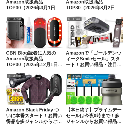
Amazon取扱商品
Amazon取扱商品
TOP30（2026年3月1日
TOP30（2026年8月2日
版）
版）
セール情報
セール情報
CBN Blog読者に人気の
Amazonで「ゴールデンウ
Amazon取扱商品
ィークSmileセール」スタ
TOP30（2025年12月1日
ート！お買い得品・注目品
版）
を多ジャンルからピックア
ップしてご紹介します
セール情報
セール情報
Amazon Black Friday つ
【本日終了】プライムデー
いに本番スタート！お買い
セールは今夜0時まで！多
得品を多ジャンルからご紹
ジャンルからお買い得品を
介します【11/24日版】
セレクトしてご紹介します