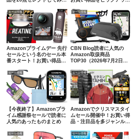
した【メンズ・レディー
してみました
ス】
セール情報
セール情報
Amazonプライムデー 先行
CBN Blog読者に人気の
セールという名のセール本
Amazon取扱商品
番スタート！お買い得品を
TOP30（2026年7月2日
ピックアップしてご紹介し
版）
ます
セール情報
セール情報
【今夜終了】Amazonプラ
Amazonでクリスマスタイ
イム感謝祭セールで読者に
ムセール開催中！お買い得
人気のあったものまとめ
品・注目品を多ジャンルか
らピックアップしてご紹介
します
セール情報
セール情報