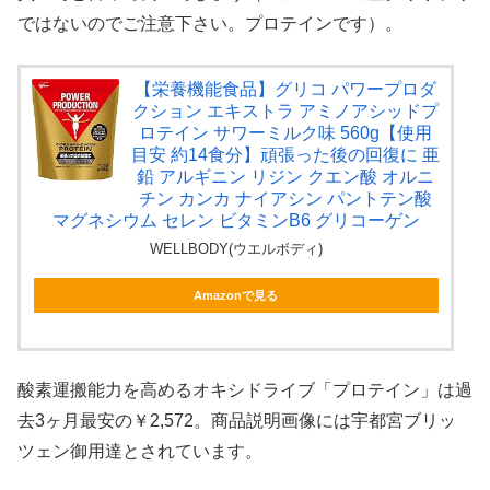
ではないのでご注意下さい。プロテインです）。
【栄養機能食品】グリコ パワープロダ
クション エキストラ アミノアシッドプ
ロテイン サワーミルク味 560g【使用
目安 約14食分】頑張った後の回復に 亜
鉛 アルギニン リジン クエン酸 オルニ
チン カンカ ナイアシン パントテン酸
マグネシウム セレン ビタミンB6 グリコーゲン
WELLBODY(ウエルボディ)
Amazonで見る
酸素運搬能力を高めるオキシドライブ「プロテイン」は過
去3ヶ月最安の￥2,572。商品説明画像には宇都宮ブリッ
ツェン御用達とされています。