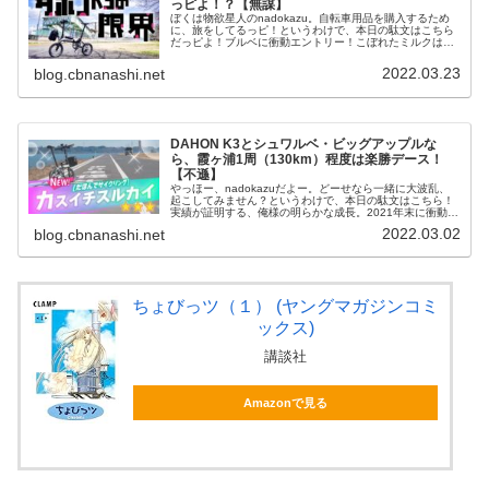
っピよ！？【無謀】
ぼくは物欲星人のnadokazu。自転車用品を購入するため
に、旅をしてるっピ！というわけで、本日の駄文はこちら
だっピよ！ブルベに衝動エントリー！こぼれたミルクは戻
らない。いきなりの自分語りですみません！実は「ブル
ベ」に、初めてエントリーしま...
2022.03.23
blog.cbnanashi.net
DAHON K3とシュワルベ・ビッグアップルな
ら、霞ヶ浦1周（130km）程度は楽勝デース！
【不遜】
やっほー、nadokazuだよー。どーせなら一緒に大波乱、
起こしてみません？というわけで、本日の駄文はこちら！
実績が証明する、俺様の明らかな成長。2021年末に衝動
買…熟慮の末に購入した、折り畳み自転車「DAHON
2022.03.02
blog.cbnanashi.net
K3」。執筆時点ですでに...
ちょびっツ（１） (ヤングマガジンコミ
ックス)
講談社
Amazonで見る