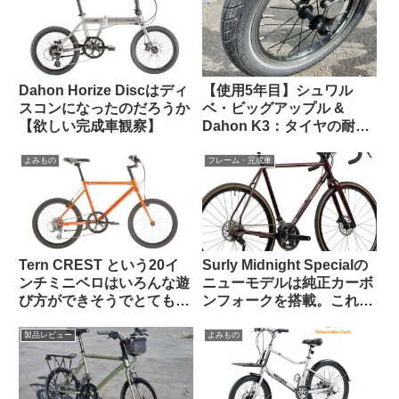
Dahon Horize Discはディ
【使用5年目】シュワル
スコンになったのだろうか
ベ・ビッグアップル &
【欲しい完成車観察】
Dahon K3：タイヤの耐久
性とリムへの影響はどうで
あったか
よみもの
フレーム・完成車
Tern CREST という20イ
Surly Midnight Specialの
ンチミニベロはいろんな遊
ニューモデルは純正カーボ
び方ができそうでとても気
ンフォークを搭載。これで
になる【欲しい完成車観
55万円は高い？普通？
察】
製品レビュー
よみもの