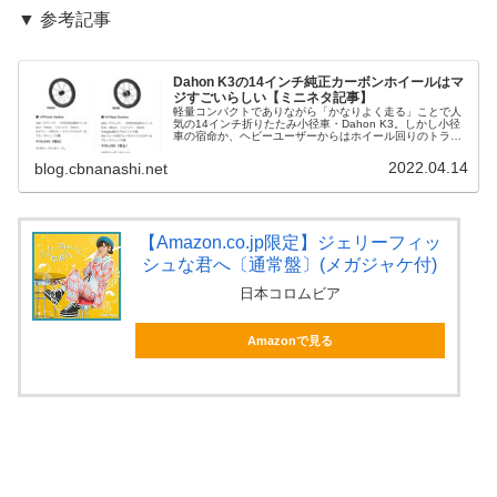
▼ 参考記事
Dahon K3の14インチ純正カーボンホイールはマ
ジすごいらしい【ミニネタ記事】
軽量コンパクトでありながら「かなりよく走る」ことで人
気の14インチ折りたたみ小径車・Dahon K3。しかし小径
車の宿命か、ヘビーユーザーからはホイール回りのトラブ
ルも散見されます。当ブログでも昨日などかずさんがK3の
スポーク折れ・リム割れ...
2022.04.14
blog.cbnanashi.net
【Amazon.co.jp限定】ジェリーフィッ
シュな君へ〔通常盤〕(メガジャケ付)
日本コロムビア
Amazonで見る