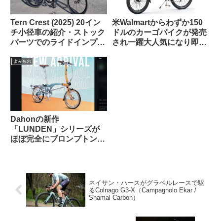
Tern Crest (2025) 20イン
米Walmartからわずか150
チ小径車の紹介・ストック
ドルのカーゴバイクが発売
パーツでのライドインプレ
され一躍大人気になり即日
ッション【ラブリーで楽し
ソールドアウトに
い上質なミニベロ】
よみもの
Dahonの新作
「LUNDEN」シリーズが
ほぼ完全にブロンプトンな
見た目で海外で話題に
【Brompton vs.
Brompnot 最終戦争へ】
ネイサン・ハースがグラベルレースで駆
るColnago G3-X（Campagnolo Ekar /
Shamal Carbon）