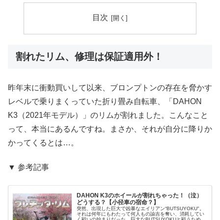
目次
割れたリム、修理は保証適用外！
昨年末に衝動買いして以来、ブロンプトンの存在を脅かす
レベルで乗りまくっていた折り畳み自転車、「DAHON
K3（2021年モデル）」のリムが割れました。こんなこと
って、本当にあるんですね。まさか、それが自分に降りか
かってくるとは…。
▼ 参考記事
DAHON K3のホイールが割れちゃった！（泣）
どうする？【小径車の宿命？】
突然、出現した巨大で凶暴なエイリアン“BUTSUYOKU"。
それは何年にもわたって何人もの諭吉を奪い、消耗してい
く戦いの始まりだった。巨大なBUTSUYOKUと戦うため、