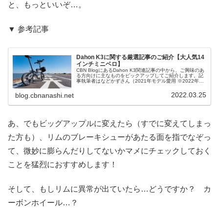
と、もっといいぞ…。
▼ 参考記事
Dahon K3に関する厳選記事のご紹介【大人気14
インチミニベロ】
CBN BlogにあるDahon K3関連記事の中から、ご興味のあ
る方向けに主なものをピックアップしてご紹介します。記
事執筆者はなどかずさん（2021年モデル愛用 ※2022年モ
デルも同スペックで継続）及びマスター（2020年モデル愛
用）で...
2022.03.25
blog.cbnanashi.net
あ、でもビッグアップルに変えたら（すでに変えてしまっ
た方も）、リムのブレーキシューがあたる面を指でなぞっ
て、微妙に膨らんだりしてないかマメにチェックしておく
ことを猛烈におすすめします！
そして、もしリムに異常が出ていたら…どうですか？ カ
ーボンホイール…？