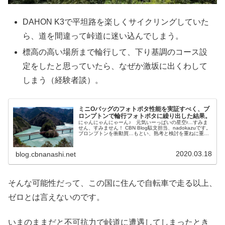
DAHON K3で平坦路を楽しくサイクリングしていた
ら、道を間違って峠道に迷い込んでしまう。
標高の高い場所まで輪行して、下り基調のコース設
定をしたと思っていたら、なぜか激坂に出くわして
しまう（経験者談）。
ミニOバッグのフォトポタ性能を実証すべく、ブ
ロンプトンで輪行フォトポタに繰り出した結果。
にゃんにゃんにゃーん♪ 元気いーっぱいの星空r…すみま
せん、すみません！ CBN Blog駄文担当、nadokazuです。
ブロンプトンを衝動買…もとい、熟考と検討を重ねに重ね
て購入してからおよそ8カ月。なぜかヤビツ峠や椿ライン
やほったらかし...
2020.03.18
blog.cbnanashi.net
そんな可能性だって、この国に住んで自転車で走る以上、
ゼロとは言えないのです。
いまのままだと不可抗力で峠道に遭遇してしまったとき