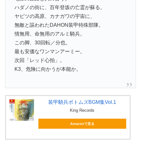
ハダノの街に、百年登坂の亡霊が蘇る。
ヤビツの高原、カナガワの宇宙に、
無敵と謳われたDAHON装甲特殊部隊。
情無用、命無用のアルミ騎兵。
この脚、30回転／分也。
最も安価なワンマンアーミー。
次回「レッド心拍」。
K3、危険に向かうが本能か。
装甲騎兵ボトムズBGM集Vol.1
King Records
Amazonで見る