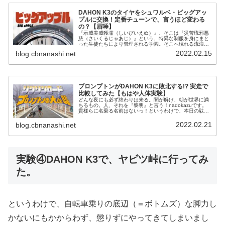
DAHON K3のタイヤをシュワルベ・ビッグアッ
プルに交換！定番チューンで、言うほど変わる
の？【眉唾】
『示威美威獲濡（しいびいえぬ）』、そこは『災苦琉邪悪
慈（さいくるじゃあじ）』という、特異な制服を身にまと
った生徒たちにより管理される学園。そこへ現れる流浪の
転校生、nadokazu。ビッグアップルの秘密を知るマスタ
2022.02.15
blog.cbnanashi.net
ーから、話を聞き出そうとす...
ブロンプトンがDAHON K3に敗北する!? 実走で
比較してみた【もはや人体実験】
どんな夜にも必ず終わりは来る。闇が解け、朝が世界に満
ちるもの。人、それを『黎明』と言う！nadokazuです。
貴様らに名乗る名前はないっ！というわけで、本日の駄文
はこちら！ブロンプトンが「いらない子」に？おそるべき
DAHON K3！ビッグア...
2022.02.21
blog.cbnanashi.net
実験④DAHON K3で、ヤビツ峠に行ってみ
た。
というわけで、自転車乗りの底辺（＝ボトムズ）な脚力し
かないにもかからわず、懲りずにやってきてしまいまし