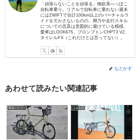
「頑張らないことを頑張る」物欲系へっぽこ
自転車乗り。リアルで自転車に乗れない週末
にはZWIFTで合計100km以上のバーチャルラ
イドを欠かさないものの、脚力や走行スキル
についての言及は意図的に避けている模様。
愛車はLOOK675、ブロンプトンCHPT3 V2、
タイレルFX（これだけとは言ってない）。
などかず
あわせて読みたい関連記事
製品レビュー
よみもの