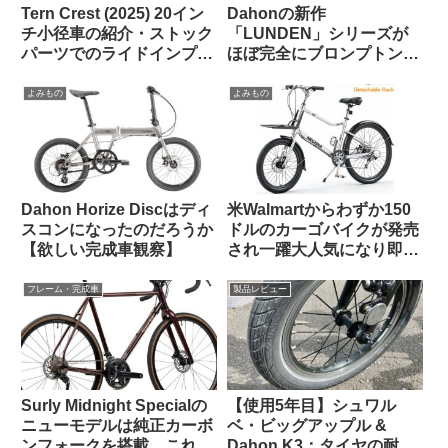
Tern Crest (2025) 20イン
Dahonの新作
チ小径車の紹介・ストック
「LUNDEN」シリーズが
パーツでのライドインプレ
ほぼ完全にブロンプトンな
ッション【ラブリーで楽し
見た目で海外で話題に
い上質なミニベロ】
【Brompton vs.
よみもの
よみもの
Brompnot 最終戦争へ】
Dahon Horize Discはディ
米Walmartからわずか150
スコンになったのだろうか
ドルのカーゴバイクが発売
【欲しい完成車観察】
され一躍大人気になり即日
ソールドアウトに
フレーム・完成車
製品レビュー
Surly Midnight Specialの
【使用5年目】シュワル
ニューモデルは純正カーボ
ベ・ビッグアップル &
ンフォークを搭載。これで
Dahon K3：タイヤの耐久