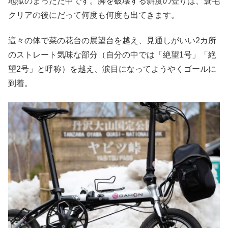
地獄のまっただ中です。脚を破壊する斜度の登りは、蓑毛
クリアの後にだって何度も何度も出てきます。
這々の体で菜の花台の展望台を越え、見通しがいい2カ所
のストレート気味な部分（自分の中では「絶望1号」「絶
望2号」と呼称）を越え、涙目になってようやくゴールに
到着。