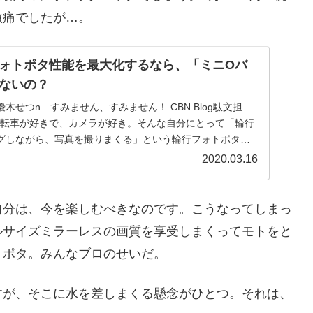
激痛でしたが…。
ォトポタ性能を最大化するなら、「ミニOバ
ないの？
木せつn…すみません、すみません！ CBN Blog駄文担
す。自転車が好きで、カメラが好き。そんな自分にとって「輪行
グしながら、写真を撮りまくる」という輪行フォトポタ
2020.03.16
自分は、今を楽しむべきなのです。こうなってしまっ
ルサイズミラーレスの画質を享受しまくってモトをと
トポタ。みんなブロのせいだ。
すが、そこに水を差しまくる懸念がひとつ。それは、