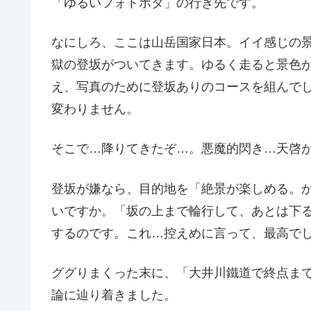
「ゆるいフォトポタ」の行き先です。
なにしろ、ここは山岳国家日本。イイ感じの
獄の登坂がついてきます。ゆるく走ると景色
え、写真のために登坂ありのコースを組んで
変わりません。
そこで…降りてきたぞ…。悪魔的閃き…天啓
登坂が嫌なら、目的地を「絶景が楽しめる。
いですか。「坂の上まで輪行して、あとは下
するのです。これ…控えめに言って、最高で
ググりまくった末に、「大井川鐵道で終点ま
論に辿り着きました。