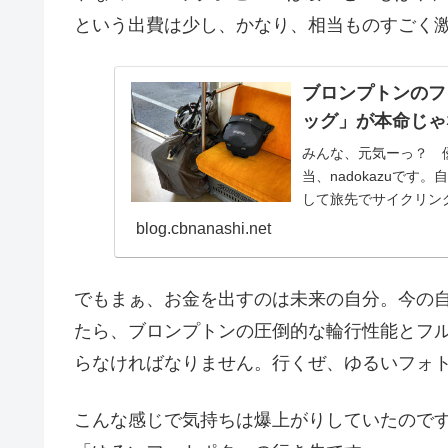
という出費は少し、かなり、相当ものすごく
ブロンプトンのフ
ッグ」が本命じゃ
みんな、元気ーっ？ 優
当、nadokazuで
して旅先でサイクリン
は、自転車...
blog.cbnanashi.net
でもまぁ、お金を出すのは未来の自分。今の
たら、ブロンプトンの圧倒的な輪行性能とフ
らなければなりません。行くぜ、ゆるいフォ
こんな感じで気持ちは爆上がりしていたので