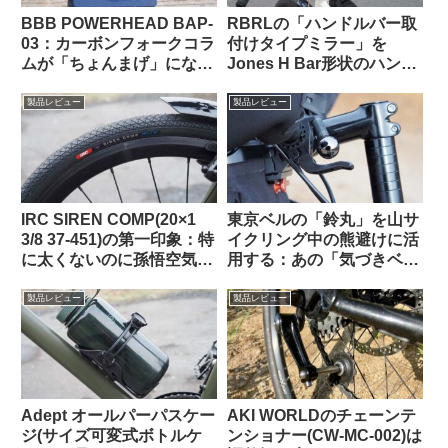
BBB POWERHEAD BAP-
RBRLの「ハンドルバー取
03：カーボンフォークコラ
付けタイプミラー」を
ムが「ちょんまげ」になっ
Jones H Bar形状のハンド
てしまったので導入してみ
ルに装着したら相性バッチ
た【ロングタイプのプレッ
リでした
製品レビュー
製品レビュー
シャープラグ】
IRC SIREN COMP(20×1
東京ベルの「鈴丸」を山サ
3/8 37-451)の第一印象：特
イクリング中の熊避けに活
に太くないのに孫悟空気分
用する：あの「気づきベ
を味わえる上質な乗り心地
ル」を手元でオンオフでき
（ガチ競技用の高級タイ
るようにした感じで超便利
製品レビュー
製品レビュー
ヤ）【Tern Crest カスタマ
イズ】
Adept オールパーパスケー
AKI WORLDのチェーンテ
ジ(サイズ可変式ボトルケ
ンショナー(CW-MC-002)は