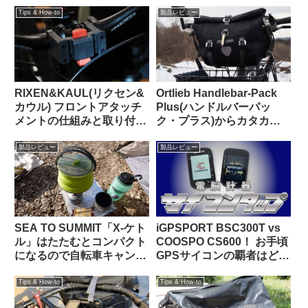
【Tern CRESTで使う】
Tips & How-to
製品レビュー
RIXEN&KAUL(リクセン&
Ortlieb Handlebar-Pack
カウル) フロントアタッチ
Plus(ハンドルバーパッ
メントの仕組みと取り付け
ク・プラス)からカタカタ
方法 KF852 KF810
という異音が聞こえる原因
はこれだった【豆感想】
製品レビュー
製品レビュー
SEA TO SUMMIT「X-ケト
iGPSPORT BSC300T vs
ル」はたたむとコンパクト
COOSPO CS600！ お手頃
になるので自転車キャンツ
GPSサイコンの覇者はどっ
ーに持っていきやすいヤカ
ちだ！？
ン
Tips & How-to
Tips & How-to