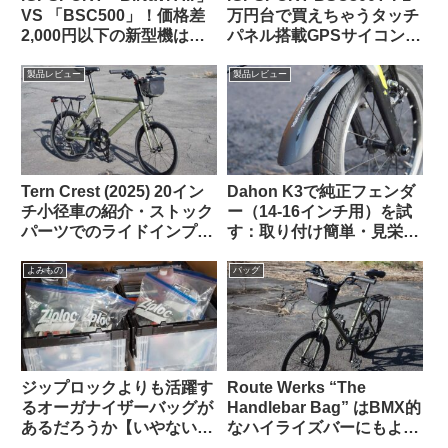
VS 「BSC500」！価格差
万円台で買えちゃうタッチ
2,000円以下の新型機は、
パネル搭載GPSサイコンっ
どっちを選べば幸せになれ
て、使いものになるの？
るの？
製品レビュー
製品レビュー
Tern Crest (2025) 20イン
Dahon K3で純正フェンダ
チ小径車の紹介・ストック
ー（14-16インチ用）を試
パーツでのライドインプレ
す：取り付け簡単・見栄え
ッション【ラブリーで楽し
良し。ラックとの共存はで
い上質なミニベロ】
きる？
よみもの
バッグ
ジップロックよりも活躍す
Route Werks “The
るオーガナイザーバッグが
Handlebar Bag” はBMX的
あるだろうか【いやない・
なハイライズバーにもよく
海外掲示板から】
似合うことに気が付いた