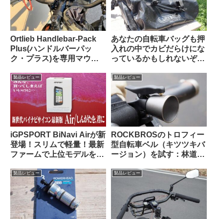
Ortlieb Handlebar-Pack
あなたの自転車バッグも押
Plus(ハンドルバーパッ
入れの中でカビだらけにな
ク・プラス)を専用マウン
っているかもしれないぞ
トを使わずにフロントラッ
【高温多湿な時期にこそや
クに置いてみた
っておきたいメンテナン
製品レビュー
製品レビュー
ス】
iGPSPORT BiNavi Airが新
ROCKBROSのトロフィー
登場！スリムで軽量！最新
型自転車ベル（キツツキバ
ファームで上位モデルを下
ージョン）を試す：林道サ
剋上！？
イクリング中に熊とバッタ
リ出会わないために…
製品レビュー
製品レビュー