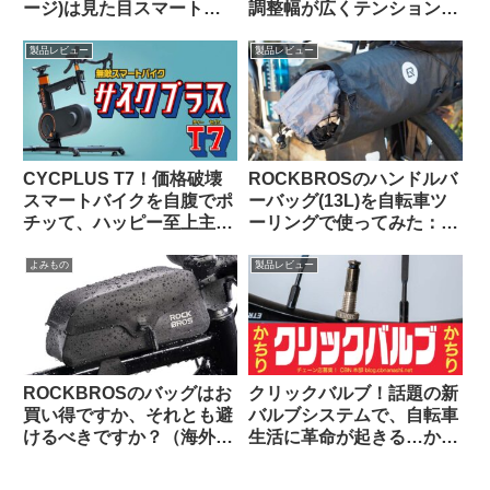
ージ)は見た目スマートで
調整幅が広くテンションも
カジュアルユースにも良し
申し分なし
【Bikase ABCケージとの
製品レビュー
製品レビュー
比較あり】
CYCPLUS T7！価格破壊
ROCKBROSのハンドルバ
スマートバイクを自腹でポ
ーバッグ(13L)を自転車ツ
チッて、ハッピー至上主
ーリングで使ってみた：機
義！
能性合格・質感も高級感が
あり使っていて気持ちが良
よみもの
製品レビュー
い
ROCKBROSのバッグはお
クリックバルブ！話題の新
買い得ですか、それとも避
バルブシステムで、自転車
けるべきですか？（海外掲
生活に革命が起きる…か
示板から）
な？