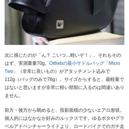
次に感じたのが「ん？ こいつ…軽いぞ！」。それもその
はず、実測重量70g。
Ortliebの最小サドルバッグ「Micro
Two」
（非常に良いもの）がアタッチメント込みで
112g（バッグのみで76g）。サイズからすると、最軽量で
はないと思いますが非常に軽い部類に入るのは間違いあり
ません。
前方・後方から眺めると、投影面積の少ないエアロ形状。
個人的にはなかなか好みのルックスです。ゆるポタやグラ
ベルアドベンチャーライドより、ロードバイクでのガチ走