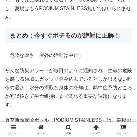
し、夏場はもうPODIUM STAINLESS無しではいられませ
ん。
まとめ：今すぐポチるのが絶対に正解！
「危険な暑さ 屋外の活動は中止」
そんな防災アラートが毎日のように通知され、生命の危険
を感じる領域にガッツリ踏み込んでいるとしか思えない昨
今の暑さ。水分の摂取と身体の冷却は、熱中症予防どころ
か冗談抜きで生命維持にまで関わる重要な課題になりま
す。
真空断熱保冷ボトル「PODIUM STAINLESS」は、最後の
一滴に至るまで中身の冷たさを維持できる性能を持った、
メニュー
ホーム
検索
トップ
サイドバー