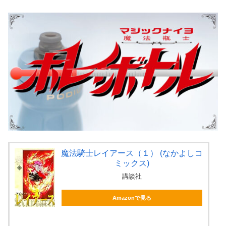
魔法騎士レイアース（１） (なかよしコ
ミックス)
講談社
Amazonで見る