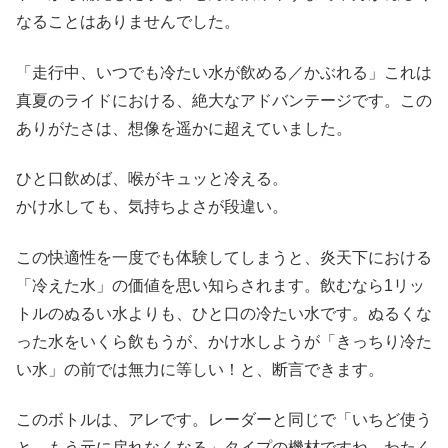
なることはありませんでした。
「走行中、いつでも冷たい水が飲める／かぶれる」これは
真夏のライドにおける、絶大なアドバンテージです。この
ありがたさは、想像を遥かに超えていました。
ひと口飲めば、喉がキュッと冷える。
かけ水しても、気持ちよさが段違い。
この快適性を一度でも体験してしまうと、炎天下における
「冷えた水」の価値を思い知らされます。飲むなら1リッ
トルのぬるい水よりも、ひと口の冷たい水です。ぬるくな
った水をいくら飲もうが、かけ水しようが「きっちり冷た
い水」の前では無力に等しい！と、断言できます。
このボトルは、アレです。レーダーと同じで「いちど使う
と、もう元に戻れなくなる」タイプの機材ですね。わたく