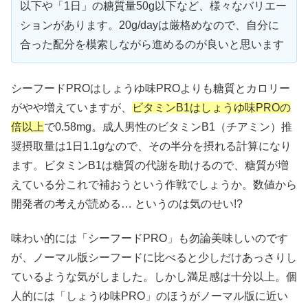
以下や「1日」の糖質量50g以下など、様々なバリエー
ションがあります。20g/dayは厳格めなので、自分に
合った配分を模索しながら進めるのが良いと思います
シーフードPROはしょうゆ味PROよりも糖質とカロリー
がやや増えていますが、
ビタミンB1はしょうゆ味PROの
倍以上
で0.58mg。成人男性のビタミンB1（チアミン）推
奨摂取量は1日1.1gなので、その半分を摂れる計算になり
ます。ビタミンB1は糖質の代謝を助けるので、糖質が増
えている分これで補おうという作戦でしょうか。数値から
開発者の考えが読める… というのは気のせい!?
味わい的には「シーフードPRO」も勿論美味しいのです
が、ノーマル版シーフードに比べると少しだけあっさりし
ているような気がしました。しかし満足感は十分以上。個
人的には「しょうゆ味PRO」のほうがノーマル版に近い