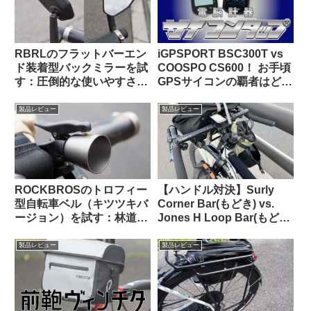
RBRLのフラットバーエン
iGPSPORT BSC300T vs
ド装着型バックミラーを試
COOSPO CS600！ お手頃
す：圧倒的な使いやすさと
GPSサイコンの覇者はどっ
高品質な視野に感動【すご
ちだ！？
い】
製品レビュー
製品レビュー
ROCKBROSのトロフィー
【ハンドル対決】Surly
型自転車ベル（キツツキバ
Corner Bar(もどき) vs.
ージョン）を試す：林道サ
Jones H Loop Bar(もど
イクリング中に熊とバッタ
き) 私の中で勝利したの
リ出会わないために…
は…
製品レビュー
製品レビュー