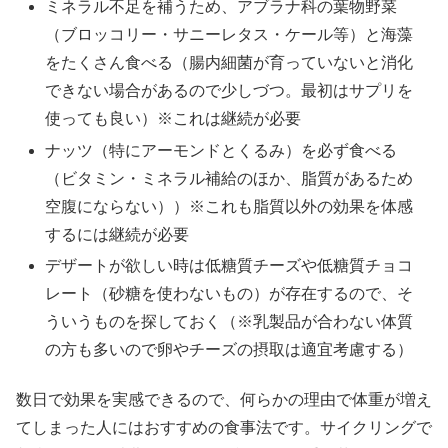
ミネラル不足を補うため、アブラナ科の葉物野菜
（ブロッコリー・サニーレタス・ケール等）と海藻
をたくさん食べる（腸内細菌が育っていないと消化
できない場合があるので少しづつ。最初はサプリを
使っても良い）※これは継続が必要
ナッツ（特にアーモンドとくるみ）を必ず食べる
（ビタミン・ミネラル補給のほか、脂質があるため
空腹にならない））※これも脂質以外の効果を体感
するには継続が必要
デザートが欲しい時は低糖質チーズや低糖質チョコ
レート（砂糖を使わないもの）が存在するので、そ
ういうものを探しておく（※乳製品が合わない体質
の方も多いので卵やチーズの摂取は適宜考慮する）
数日で効果を実感できるので、何らかの理由で体重が増え
てしまった人にはおすすめの食事法です。サイクリングで