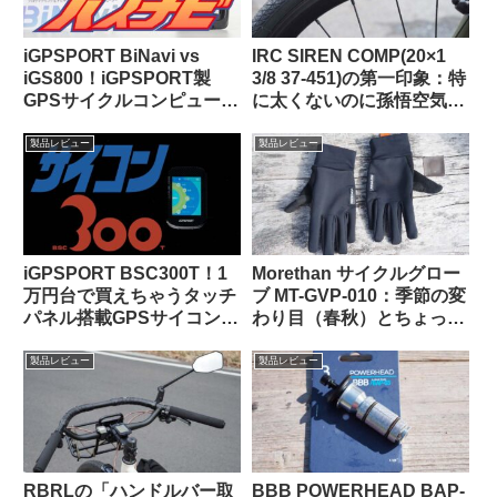
iGPSPORT BiNavi vs
IRC SIREN COMP(20×1
iGS800！iGPSPORT製
3/8 37-451)の第一印象：特
GPSサイクルコンピュータ
に太くないのに孫悟空気分
の頂点はどっちだ？
を味わえる上質な乗り心地
（ガチ競技用の高級タイ
製品レビュー
製品レビュー
ヤ）【Tern Crest カスタマ
イズ】
iGPSPORT BSC300T！1
Morethan サイクルグロー
万円台で買えちゃうタッチ
ブ MT-GVP-010：季節の変
パネル搭載GPSサイコンっ
わり目（春秋）とちょっと
て、使いものになるの？
だけ寒い日に便利
製品レビュー
製品レビュー
RBRLの「ハンドルバー取
BBB POWERHEAD BAP-