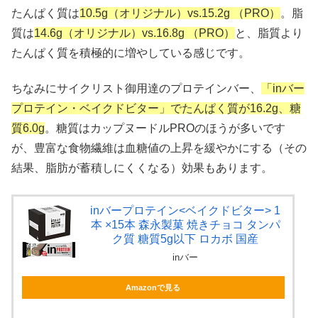
たんぱく質は
10.5g（オリジナル）vs.15.2g （PRO）
。脂
質は
14.6g（オリジナル）vs.16.8g （PRO）
と、脂質より
たんぱく質を積極的に増やしている感じです。
ちなみにサイクリスト御用達のプロテインバー、
「inバー
プロテイン・ベイクドビター」でたんぱく質が16.2g、糖
質6.0g
。糖質はカップヌードルPROのほうが多いです
が、豊富な食物繊維は血糖値の上昇を緩やかにする（その
結果、脂肪が蓄積しにくくなる）効果もあります。
inバープロテイン<ベイクドビター> 1
本 ×15本 森永製菓 焼きチョコ タンパ
ク質 糖質5g以下 ロカボ 国産
inバー
Amazonで見る