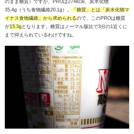
のまま糖質）ですが、PROは274kcal、炭水化物
35.4g（うち食物繊維20.1g）。
「糖質」とは「炭水化物マ
イナス食物繊維」から求められる
ので、このPROは糖質
が
15.3g
となります。糖質はノーマル版比で3分の1近くに
まで抑えられているわけですね。