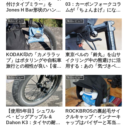
付けタイプミラー」を
03：カーボンフォークコラ
Jones H Bar形状のハンド
ムが「ちょんまげ」になっ
ルに装着したら相性バッチ
てしまったので導入してみ
リでした
た【ロングタイプのプレッ
製品レビュー
製品レビュー
シャープラグ】
KODAK印の「カメララッ
東京ベルの「鈴丸」を山サ
プ」はポタリングや自転車
イクリング中の熊避けに活
旅行との相性が良い【省ス
用する：あの「気づきベ
ペース・クッション・撥
ル」を手元でオンオフでき
水】
るようにした感じで超便利
製品レビュー
製品レビュー
【使用5年目】シュワル
ROCKBROSの裏起毛サイ
ベ・ビッグアップル &
クルキャップ・インナーキ
Dahon K3：タイヤの耐久
ャップはバイザーと耳当て
性とリムへの影響はどうで
が便利。適度なハリがあり