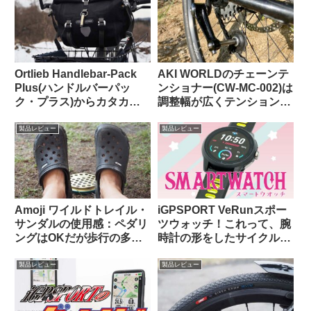
Ortlieb Handlebar-Pack
AKI WORLDのチェーンテ
Plus(ハンドルバーパッ
ンショナー(CW-MC-002)は
ク・プラス)からカタカタ
調整幅が広くテンションも
という異音が聞こえる原因
申し分なし
はこれだった【豆感想】
製品レビュー
製品レビュー
Amoji ワイルドトレイル・
iGPSPORT VeRunスポー
サンダルの使用感：ペダリ
ツウォッチ！これって、腕
ングはOKだが歩行の多い
時計の形をしたサイクルコ
自転車キャンツーでは
ンピュータなのでは…？
CROCSの快適さに及ばず
製品レビュー
製品レビュー