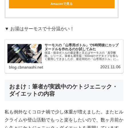
Amazonで見る
▼ お湯はサーモスで十分温かい！
サーモスの「山専用ボトル」で6時間後にカップ
ヌードルを作れるのか試してみた
保温・保冷ボトルの最定番と言えばサーモスの「真空断
熱」シリーズ。筆者も通常版・500mlのマグタイプを長ら
く愛用してきましたが、最近同社の「山専用ボトル」に買
い替えたのでレビューします。サイズは
500ml/750ml/900mlの3つから選...
2021.11.06
blog.cbnanashi.net
おまけ：筆者が実践中のケトジェニック・
ダイエットの内容
私も例外なくコロナ禍で少し体重が増えました。またヒル
クライムや登山活動でもっと楽をしたいので、数ヶ月前か
ら久々にケトジェニック・ダイエットを再開しています