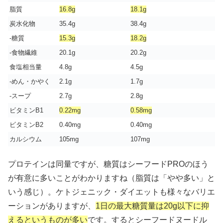
脂質
16.8g
18.1g
炭水化物
35.4g
38.4g
-糖質
15.3g
18.2g
-食物繊維
20.1g
20.2g
食塩相当量
4.8g
4.5g
-めん・かやく
2.1g
1.7g
-スープ
2.7g
2.8g
ビタミンB1
0.22mg
0.58mg
ビタミンB2
0.40mg
0.40mg
カルシウム
105mg
107mg
プロテインは同量ですが、糖質はシーフードPROのほう
が有意に多いことがわかりますね（脂質は「やや多い」と
いう感じ）。ケトジェニック・ダイエットも様々なバリエ
ーションがありますが、
1日の最大糖質量は20g以下に抑
えるというものが多い
です。するとシーフードヌードル