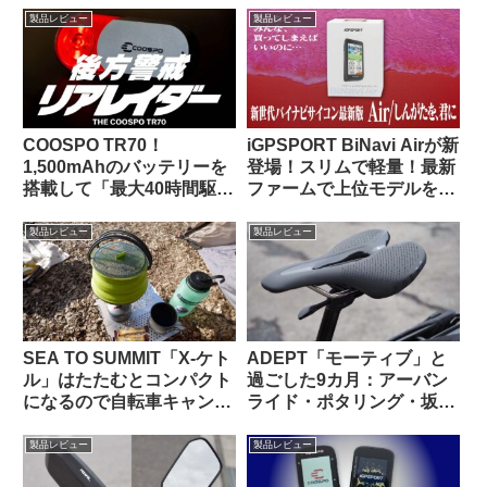
あったか
冬の高強度ライドにも良し
製品レビュー
製品レビュー
COOSPO TR70！
iGPSPORT BiNavi Airが新
1,500mAhのバッテリーを
登場！スリムで軽量！最新
搭載して「最大40時間駆
ファームで上位モデルを下
動」を謳うリアビューレー
剋上！？
ダーが爆誕！！【クーポン
製品レビュー
製品レビュー
あります】
SEA TO SUMMIT「X-ケト
ADEPT「モーティブ」と
ル」はたたむとコンパクト
過ごした9カ月：アーバン
になるので自転車キャンツ
ライド・ポタリング・坂道
ーに持っていきやすいヤカ
と特に相性が良いショート
ン
ノーズサドル
製品レビュー
製品レビュー