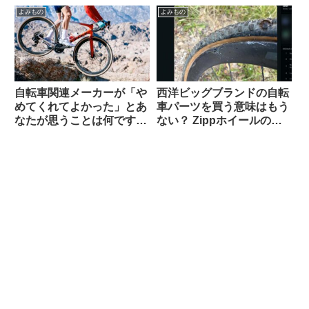
よみもの
よみもの
自転車関連メーカーが「や
西洋ビッグブランドの自転
めてくれてよかった」とあ
車パーツを買う意味はもう
なたが思うことは何ですか
ない？ Zippホイールの生
（海外掲示板から）
涯製品保証を拒否された人
の経緯報告が大きい話題に