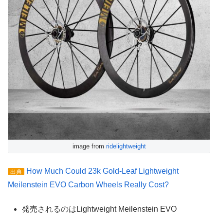
image from
ridelightweight
How Much Could 23k Gold-Leaf Lightweight
出典
Meilenstein EVO Carbon Wheels Really Cost?
発売されるのはLightweight Meilenstein EVO