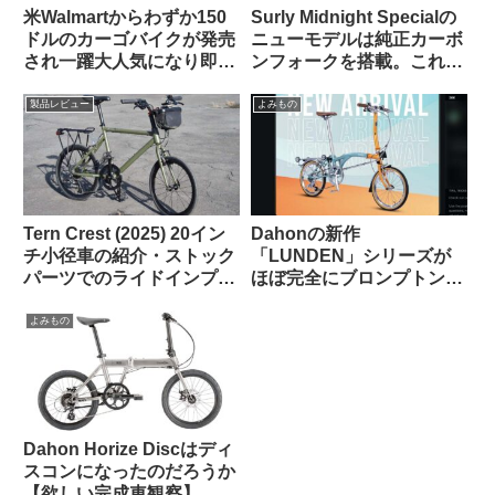
米Walmartからわずか150
Surly Midnight Specialの
ドルのカーゴバイクが発売
ニューモデルは純正カーボ
され一躍大人気になり即日
ンフォークを搭載。これで
ソールドアウトに
55万円は高い？普通？
製品レビュー
よみもの
Tern Crest (2025) 20イン
Dahonの新作
チ小径車の紹介・ストック
「LUNDEN」シリーズが
パーツでのライドインプレ
ほぼ完全にブロンプトンな
ッション【ラブリーで楽し
見た目で海外で話題に
い上質なミニベロ】
【Brompton vs.
よみもの
Brompnot 最終戦争へ】
Dahon Horize Discはディ
スコンになったのだろうか
【欲しい完成車観察】