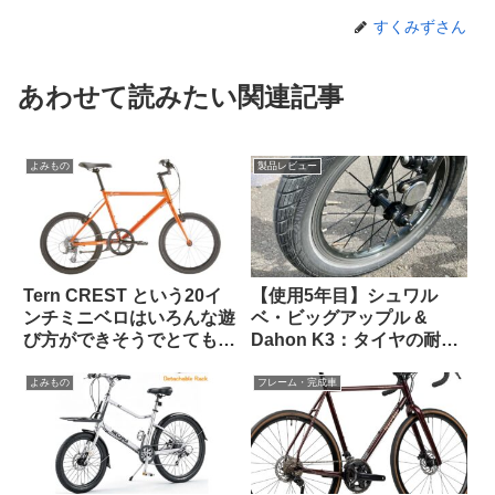
すくみずさん
あわせて読みたい関連記事
よみもの
製品レビュー
Tern CREST という20イ
【使用5年目】シュワル
ンチミニベロはいろんな遊
ベ・ビッグアップル &
び方ができそうでとても気
Dahon K3：タイヤの耐久
になる【欲しい完成車観
性とリムへの影響はどうで
察】
あったか
よみもの
フレーム・完成車