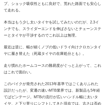
プ、ショック吸収性ともに良好で、荒れた路面でも安心し
て走れる。
本当はもう少し太いタイヤを試してみたいのだが、2.3イ
ンチでも、スライダーエンドを伸ばさないとチェーンステ
ーとタイヤが干渉するのでこれ以上は無理。
最近は逆に、幅が細くノブの低いドライ向けクロカンタイ
ヤに履き替えた（死蔵タイヤの在庫処分とも）。
走り慣れたホームコースの難易度がぐっと上がって、これ
はこれで面白い。
このバイクが発売された2013年基準ではごくありふれた
設計だったが、変遷の速いMTB業界では、新製品も5年経
てばビンテージ。MTBの流行が広いハンドル幅に太いタ
イヤ、と下り寄りにシフトしてきた現在では、古さは否め