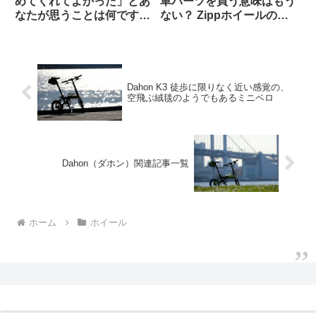
めてくれてよかった」とあ
車パーツを買う意味はもう
なたが思うことは何ですか
ない？ Zippホイールの生
（海外掲示板から）
涯製品保証を拒否された人
の経緯報告が大きい話題に
Dahon K3 徒歩に限りなく近い感覚の、
空飛ぶ絨毯のようでもあるミニベロ
Dahon（ダホン）関連記事一覧
ホーム
ホイール