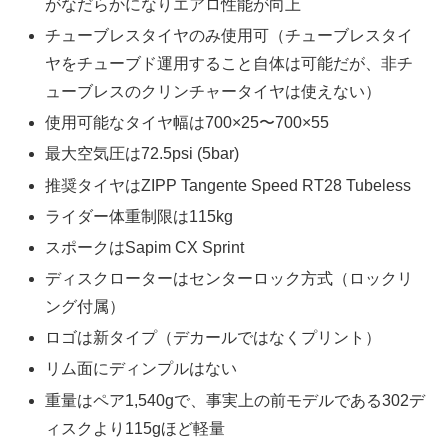
がなだらかになりエアロ性能が向上
チューブレスタイヤのみ使用可（チューブレスタイ
ヤをチューブド運用すること自体は可能だが、非チ
ューブレスのクリンチャータイヤは使えない）
使用可能なタイヤ幅は700×25〜700×55
最大空気圧は72.5psi (5bar)
推奨タイヤはZIPP Tangente Speed RT28 Tubeless
ライダー体重制限は115kg
スポークはSapim CX Sprint
ディスクローターはセンターロック方式（ロックリ
ング付属）
ロゴは新タイプ（デカールではなくプリント）
リム面にディンプルはない
重量はペア1,540gで、事実上の前モデルである302デ
ィスクより115gほど軽量