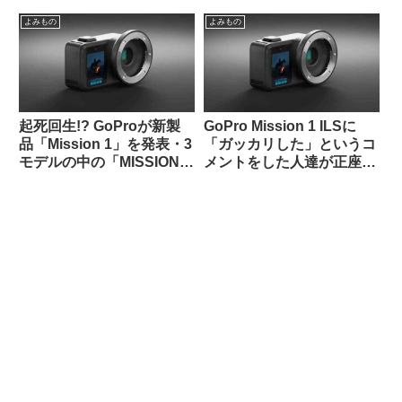
ペース・クッション・撥
/ G.ZUIKO AUTO-W 28mm
水】
F3.5
よみもの
よみもの
起死回生!? GoProが新製
GoPro Mission 1 ILSに
品「Mission 1」を発表・3
「ガッカリした」というコ
モデルの中の「MISSION 1
メントをした人達が正座さ
PRO ILS」はレンズ交換式
せられ説教されているスレ
でm43対応。でもこれって
ッドを海外掲示板で発見
誰向けのカメラなの？（海
外掲示板から）