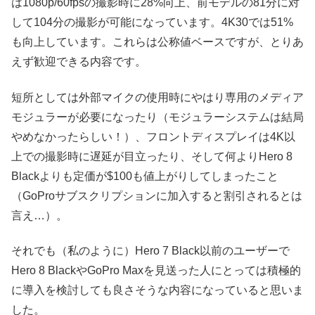
は1080p/60fpsの撮影時に28%向上、前モデルの81分に対
して104分の撮影が可能になっています。4K30では51%
も向上しています。これらは公称値ベースですが、とりあ
えず歓迎できる内容です。
短所としては外部マイクの使用時にやはり専用のメディア
モジュラーが必要になったり（モジュラーシステムは結局
やめなかったらしい！）、フロントディスプレイは4K以
上での撮影時に遅延が目立ったり、そして何よりHero 8
Blackよりも定価が$100も値上がりしてしまったこと
（GoProサブスクリプションに加入すると割引されるとは
言え…）。
それでも（私のように）Hero 7 Black以前のユーザーで
Hero 8 BlackやGoPro Maxを見送った人にとっては積極的
に導入を検討しても良さそうな内容になっていると思いま
した。