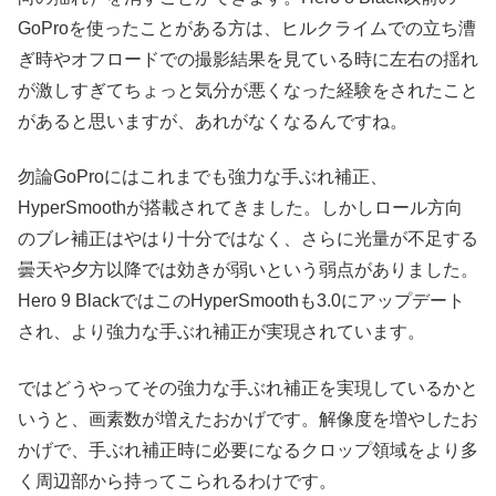
GoProを使ったことがある方は、ヒルクライムでの立ち漕
ぎ時やオフロードでの撮影結果を見ている時に左右の揺れ
が激しすぎてちょっと気分が悪くなった経験をされたこと
があると思いますが、あれがなくなるんですね。
勿論GoProにはこれまでも強力な手ぶれ補正、
HyperSmoothが搭載されてきました。しかしロール方向
のブレ補正はやはり十分ではなく、さらに光量が不足する
曇天や夕方以降では効きが弱いという弱点がありました。
Hero 9 BlackではこのHyperSmoothも3.0にアップデート
され、より強力な手ぶれ補正が実現されています。
ではどうやってその強力な手ぶれ補正を実現しているかと
いうと、画素数が増えたおかげです。解像度を増やしたお
かげで、手ぶれ補正時に必要になるクロップ領域をより多
く周辺部から持ってこられるわけです。