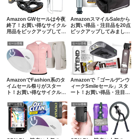
Amazon GWセールは今夜
AmazonスマイルSaleから
終了！お買い得なサイクル
お買い得品・注目品を20点
用品をピックアップしてみ
ピックアップしてみました
ました
【自転車用品・サプリ食
品】
セール情報
セール情報
AmazonでFashion系のタ
Amazonで「ゴールデンウ
イムセール祭りがスター
ィークSmileセール」スタ
ト！お買い得なサイクルウ
ート！お買い得品・注目品
ェアをピックアップしてみ
を多ジャンルからピックア
ました
ップしてご紹介します
セール情報
セール情報