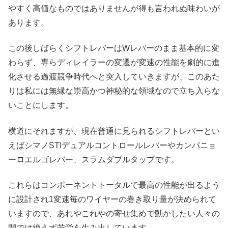
やすく高価なものではありませんが得も言われぬ味わいが
あります。
この後しばらくシフトレバーはWレバーのまま基本的に変
わらず、専らディレイラーの変遷が変速の性能を劇的に進
化させる過渡競争時代へと突入していきますが、このあた
りは私には無縁な崇高かつ神秘的な領域なので立ち入らな
いことにします。
横道にそれますが、現在普通に見られるシフトレバーとい
えばシマノSTIデュアルコントロールレバーやカンパニョ
ーロエルゴレバー、スラムダブルタップです。
これらはコンポーネントトータルで最高の性能が出るよう
に設計され1変速毎のワイヤーの巻き取り量が決められて
いますので、あれやこれやの寄せ集めで動かしたい人々の
間では絶えず苦労を生み出しています。