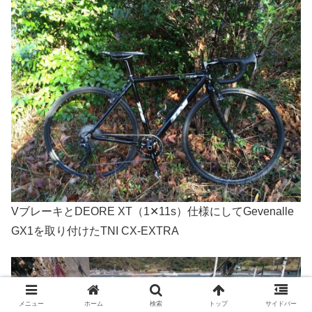
VブレーキとDEORE XT（1✕11s）仕様にしてGevenalle
GX1を取り付けたTNI CX-EXTRA
メニュー
ホーム
検索
トップ
サイドバー