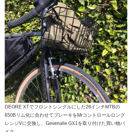
DEORE XTでフロントシングルにした26インチMTBの
650Bリム化に合わせてブレーキをMrコントロールロング
レンジVに交換し、Gevenalle GX1を取り付けた買い物バ
イク。