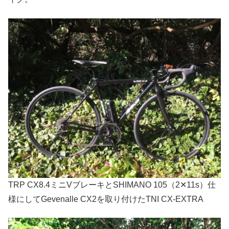
TRP CX8.4ミニVブレーキとSHIMANO 105（2✕11s）仕
様にしてGevenalle CX2を取り付けたTNI CX-EXTRA