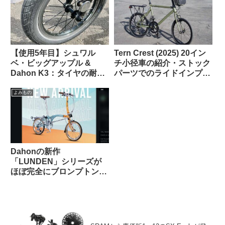
【使用5年目】シュワル
Tern Crest (2025) 20イン
ベ・ビッグアップル &
チ小径車の紹介・ストック
Dahon K3：タイヤの耐久
パーツでのライドインプレ
性とリムへの影響はどうで
ッション【ラブリーで楽し
あったか
い上質なミニベロ】
よみもの
Dahonの新作
「LUNDEN」シリーズが
ほぼ完全にブロンプトンな
見た目で海外で話題に
【Brompton vs.
Brompnot 最終戦争へ】