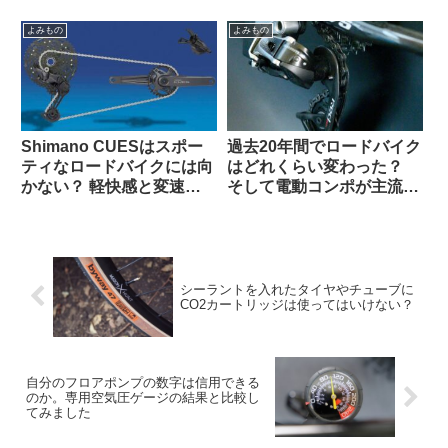
よみもの
よみもの
Shimano CUESはスポー
過去20年間でロードバイク
ティなロードバイクには向
はどれくらい変わった？
かない？ 軽快感と変速の
そして電動コンポが主流に
速さではSoraにも劣る？
なった本当の理由とは（海
（海外掲示板から）
外掲示板でのオピニオン観
察）
シーラントを入れたタイヤやチューブに
CO2カートリッジは使ってはいけない？
自分のフロアポンプの数字は信用できる
のか。専用空気圧ゲージの結果と比較し
てみました