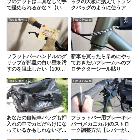
ブのナットは工具なしで手
ックの天板に据えてトラン
で緩められるかな？【いま
クバッグのように使うアイ
調べよう】
デアを発見（海外掲示板か
ら）Ortlieb Gravel-Pack /
Tips & How-to
Tips & How-to
Quick-Rack
フラットバーハンドルのグ
新車を買ったら早めにやっ
リップが部屋の白い壁を汚
ておきたいフレームへのプ
すのを阻止したい【100均
ロテクターシール貼り
で解決】
Tips & How-to
Tips & How-to
あなたの自転車バッグも押
フラットバー用ブレーキレ
入れの中でカビだらけにな
バー(メカニカル)のストロ
っているかもしれないぞ
ーク調整方法【レバーが遠
【高温多湿な時期にこそや
い！リーチアジャスト】