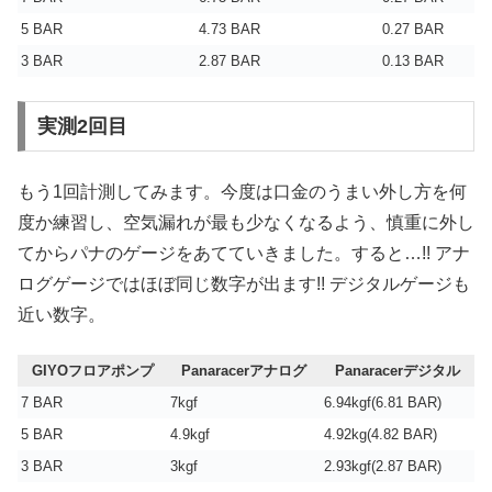
5 BAR
4.73 BAR
0.27 BAR
3 BAR
2.87 BAR
0.13 BAR
実測2回目
もう1回計測してみます。今度は口金のうまい外し方を何
度か練習し、空気漏れが最も少なくなるよう、慎重に外し
てからパナのゲージをあてていきました。すると…!! アナ
ログゲージではほぼ同じ数字が出ます!! デジタルゲージも
近い数字。
GIYOフロアポンプ
Panaracerアナログ
Panaracerデジタル
7 BAR
7kgf
6.94kgf(6.81 BAR)
5 BAR
4.9kgf
4.92kg(4.82 BAR)
3 BAR
3kgf
2.93kgf(2.87 BAR)