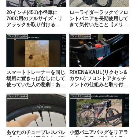
20インチ(451)小径車に
ローライダーラックでフロ
700C用のフルサイズ・リ
ントパニアを長期使用して
アラックを取り付ける
きて気付いたこと【メリッ
【Tern Crest / Topeak
トとデメリット】
Explorer Tubular Rack】
Tips & How-to
Tips & How-to
スマートトレーナーを同じ
RIXEN&KAUL(リクセン&
場所に置きっぱなしにして
カウル) フロントアタッチ
使っていた人の悲劇：あな
メントの仕組みと取り付け
たの家は大丈夫？（海外掲
方法 KF852 KF810
示板から）
Tips & How-to
Tips & How-to
あなたのチューブレスバル
小型パニアバッグをリアラ