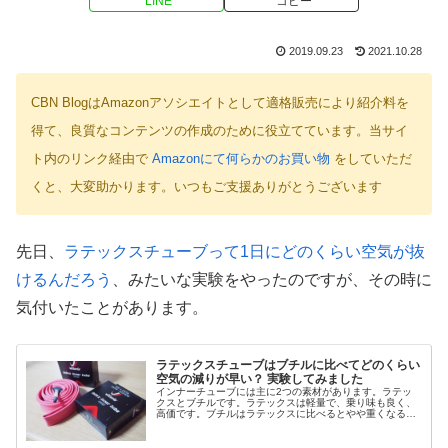
LINE
コピー
2019.09.23
2021.10.28
CBN BlogはAmazonアソシエイトとして適格販売により紹介料を
得て、良質なコンテンツの作成のために役立てています。当サイ
ト内のリンク経由で
Amazonにて何らかのお買い物
をしていただ
くと、大変助かります。いつもご支援ありがとうございます
先日、
ラテックスチューブって1日にどのくらい空気が抜
けるんだろう
、みたいな実験をやったのですが、その時に
気付いたことがあります。
ラテックスチューブはブチルに比べてどのくらい
空気の減りが早い？ 実験してみました
インナーチューブには主に2つの素材があります。ラテッ
クスとブチルです。ラテックスは軽量で、乗り味も良く、
高価です。ブチルはラテックスに比べるとやや重くなるこ
とが多いのですが、空気の抜け方が遅く、安価なものが多
いです。どちらもクリンチャーやチ...