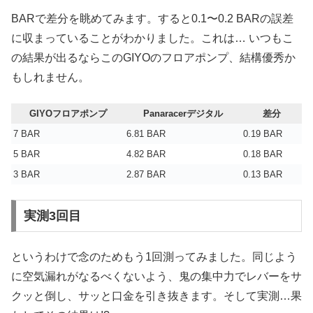
BARで差分を眺めてみます。すると0.1〜0.2 BARの誤差
に収まっていることがわかりました。これは… いつもこ
の結果が出るならこのGIYOのフロアポンプ、結構優秀か
もしれません。
GIYOフロアポンプ
Panaracerデジタル
差分
7 BAR
6.81 BAR
0.19 BAR
5 BAR
4.82 BAR
0.18 BAR
3 BAR
2.87 BAR
0.13 BAR
実測3回目
というわけで念のためもう1回測ってみました。同じよう
に空気漏れがなるべくないよう、鬼の集中力でレバーをサ
クッと倒し、サッと口金を引き抜きます。そして実測…果