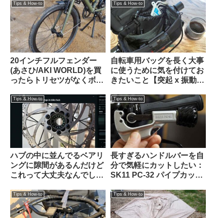
っておきたいメンテナン
Tips & How-to
Tips & How-to
ス】
20インチフルフェンダー
自転車用バッグを長く大事
(あさひ/AKI WORLD)を買
に使うために気を付けてお
ったらトリセツがなくボル
きたいこと【突起 x 振動
トも足りない「自分で適当
＝】
にやれ」なプロ仕様製品だ
Tips & How-to
Tips & How-to
ったけれど意外に装着簡単
でTern Crestと相性も抜群
でした
ハブの中に並んでるベアリ
長すぎるハンドルバーを自
ングに隙間があるんだけど
分で気軽にカットしたい：
これって大丈夫なんでしょ
SK11 PC-32 パイプカッタ
うか？（海外掲示板から）
ーがおすすめ 【Tern Crest
カスタム】
Tips & How-to
Tips & How-to