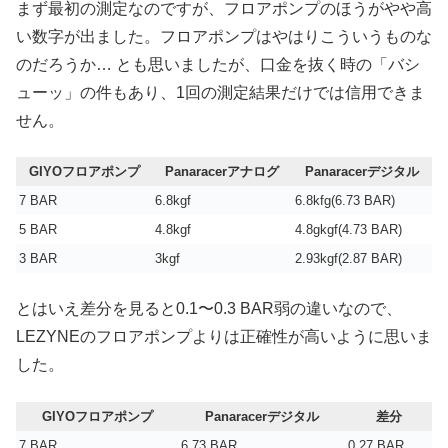
まず最初の測定なのですが、フロアポンプのほうがやや高
い数字が出ました。フロアポンプはやはりこういうものな
のだろうか… とも思いましたが、口金を抜く時の「バシ
ューッ」の件もあり、1回の測定結果だけでは信用できま
せん。
GIYOフロアポンプ
Panaracerアナログ
Panaracerデジタル
7 BAR
6.8kgf
6.8kfg(6.73 BAR)
5 BAR
4.8kgf
4.8gkgf(4.73 BAR)
3 BAR
3kgf
2.93kgf(2.87 BAR)
とはいえ差分を見ると0.1〜0.3 BAR弱の違いなので、
LEZYNEのフロアポンプよりは正確性が高いように思いま
した。
GIYOフロアポンプ
Panaracerデジタル
差分
7 BAR
6.73 BAR
0.27 BAR