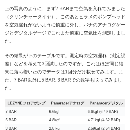
上の写真のように、まず7 BARまで空気を入れてみました
（クリンチャータイヤ）。このあとヒラメのポンプヘッド
を空気漏れがないように慎重に外し、パナのアナログゲー
ジとデジタルゲージでこれまた慎重に空気圧を測定しまし
た。
その結果が下のテーブルです。測定時の空気漏れ（測定誤
差）などを考えて3回試したのですが、これはほぼ同じ結
果に落ち着いたのでデータは1回分だけ載せてみます。ま
た、7 BAR以外に5 BAR, 3 BARでの数字も取ってみまし
た。
LEZYNEフロアポンプ
Panaracerアナログ
Panaracerデジタル
7 BAR
6.6kgf
6.6kgf (6.49 BAR)
5 BAR
4.8kgf
4.71kgf (4.62 BAR)
3 BAR
2.8 kgf
2.59kgf (2.54 BAR)