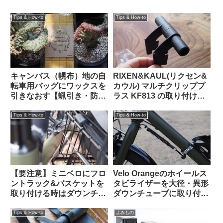
Tips & How-to
Tips & How-to
キャンバス（幌布）地の自
RIXEN&KAUL(リクセン&
転車用バッグにワックスを
カウル) マルチクリッププ
引きなおす【蝋引き・防水
ラス KF813 の取り付け方
加工】
法【ツメは折る？折らな
い？】
Tips & How-to
Tips & How-to
【要注意】ミニベロにフロ
Velo Orangeのホイールス
ントラック&バスケットを
タビライザーを大径・異形
取り付ける時はダウンチュ
ダウンチューブに取り付け
ーブと干渉しないかハンド
る【ホームセンター入手の
ルを切って確認すべし
金物を使ってDIY】
Tips & How-to
よみもの