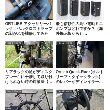
ORTLIEB アクセサリーパ
最も信頼性の高い電動ミニ
ック：ベルクロストラップ
ポンプはどれですか？（海
の剥がれを補修してみた
外掲示板から）
【CYCPLUS / Muc Off /
Silca / Fanttik / Trek /
Tips & How-to
Tips & How-to
Fumpa Pumpa】
リアラックの足がディスク
Ortlieb Quick-Rack(オルト
ブレーキに干渉して取り付
リーブ・クイックラック)
けられない時の対策法【大
のレバーがディレイラーの
体なんとかなる】
ケーブル調整バレルと干渉
する時の解決法
Tips & How-to
Tips & How-to