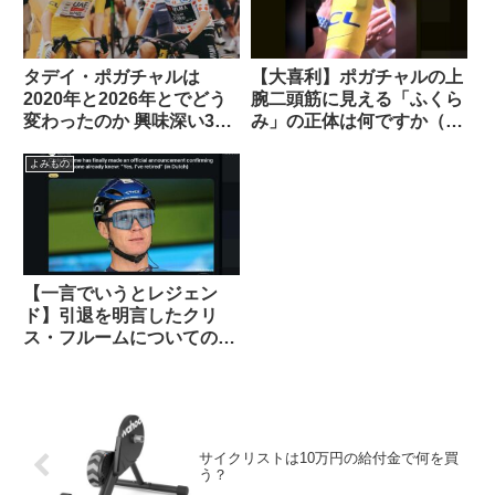
タデイ・ポガチャルは
【大喜利】ポガチャルの上
2020年と2026年とでどう
腕二頭筋に見える「ふくら
変わったのか 興味深い3つ
み」の正体は何ですか（海
の考察を読む（海外掲示板
外掲示板から）
から）
よみもの
【一言でいうとレジェン
ド】引退を明言したクリ
ス・フルームについての海
外掲示板での感想を観察す
る
サイクリストは10万円の給付金で何を買
う？