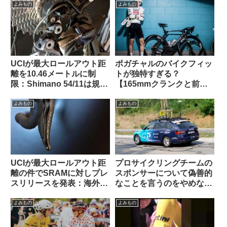
よみもの
よみもの
UCIが最大ロールアウト距
ポガチャルのバイクフィッ
離を10.46メートルに制
トが独特すぎる？
限：Shimano 54/11は規定
【165mmクランクと前傾
内・SRAM 50/10はルール
サドル】
違反にーー海外掲示板での
よみもの
よみもの
意見を観察
UCIが最大ロールアウト距
プロサイクリングチームの
離の件でSRAMに対しプレ
スポンサーについて偽善的
スリリースを発表：海外サ
なことを言うのをやめなさ
イクリストの反応は？
い（海外掲示板でのオピニ
オン観察）
よみもの
よみもの