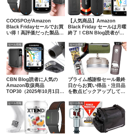
COOSPOがAmazon
【人気商品】Amazon
Black Fridayセールでお買
Black Friday セールは月曜
い得！高評価だった製品を
終了！CBN Blog読者が買
振り返ってみよう【CBN
ったものTOP 20をご紹介
Blog限定クーポン情報あ
します
セール情報
セール情報
り】
CBN Blog読者に人気の
プライム感謝祭セール最終
Amazon取扱商品
日からお買い得品・注目品
TOP30（2025年10月1日
を数点ピックアップしてみ
版）
ました
セール情報
セール情報