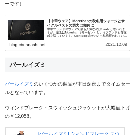
ーです）
【中華ウェア】Morethanの秋冬用ジャージとサ
イクルベストの実力は如何に
中華ブランドのウェアで最も人気なのはSanticと思われま
すが、最近はMorethan（モーゼン）というブランドも存在
感を増しています。CBN Blog読者の方も結構買われている
ので、私も実際に2種類のウェアを購入してその実力を検
証すること...
2021.12.09
blog.cbnanashi.net
パールイズミ
パールイズミ
のいくつかの製品が本日深夜までタイムセー
ルとなっています。
ウィンドブレーク・スウィッシュジャケットが大幅値下げ
の￥12,058。
[パールイズミ] ウィンドブレーク スウ