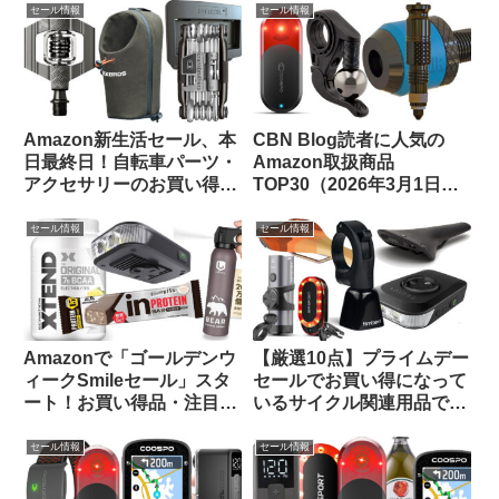
【Amazon プライムデーセ
セール情報
セール情報
ール】
Amazon新生活セール、本
CBN Blog読者に人気の
日最終日！自転車パーツ・
Amazon取扱商品
アクセサリーのお買い得品
TOP30（2026年3月1日
をピックアップしてご紹介
版）
します
セール情報
セール情報
Amazonで「ゴールデンウ
【厳選10点】プライムデー
ィークSmileセール」スタ
セールでお買い得になって
ート！お買い得品・注目品
いるサイクル関連用品で未
を多ジャンルからピックア
紹介のものをピックアップ
ップしてご紹介します
してみました
セール情報
セール情報