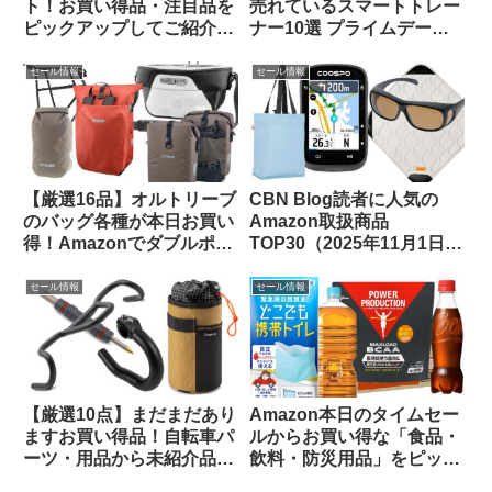
ト！お買い得品・注目品を
売れているスマートトレー
ピックアップしてご紹介し
ナー10選 プライムデーセ
ます
ールで大特価販売中
セール情報
セール情報
【厳選16品】オルトリーブ
CBN Blog読者に人気の
のバッグ各種が本日お買い
Amazon取扱商品
得！Amazonでダブルポイ
TOP30（2025年11月1日
ント対象になっているもの
版）
をピックアップしてご紹介
セール情報
セール情報
【厳選10点】まだまだあり
Amazon本日のタイムセー
ますお買い得品！自転車パ
ルからお買い得な「食品・
ーツ・用品から未紹介品を
飲料・防災用品」をピック
ピックアップしてみました
アップしてご紹介します