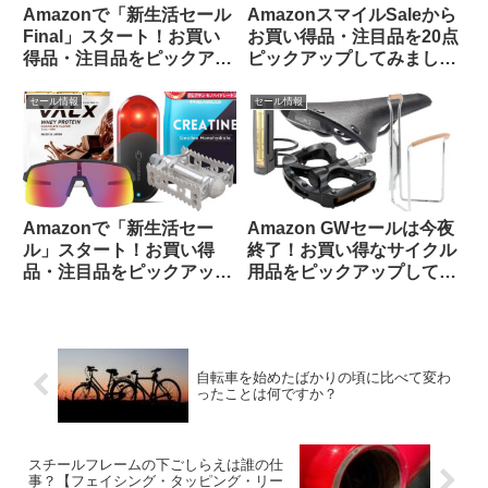
Amazonで「新生活セール
AmazonスマイルSaleから
Final」スタート！お買い
お買い得品・注目品を20点
得品・注目品をピックアッ
ピックアップしてみました
プしてご紹介します
【自転車用品・サプリ食
品】
セール情報
セール情報
Amazonで「新生活セー
Amazon GWセールは今夜
ル」スタート！お買い得
終了！お買い得なサイクル
品・注目品をピックアップ
用品をピックアップしてみ
してご紹介します
ました
自転車を始めたばかりの頃に比べて変わ
ったことは何ですか？
スチールフレームの下ごしらえは誰の仕
事？【フェイシング・タッピング・リー