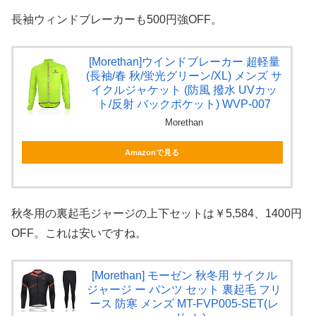
長袖ウィンドブレーカーも500円強OFF。
[Morethan]ウインドブレーカー 超軽量
(長袖/春 秋/蛍光グリーン/XL) メンズ サ
イクルジャケット (防風 撥水 UVカッ
ト/反射 バックポケット) WVP-007
Morethan
Amazonで見る
秋冬用の裏起毛ジャージの上下セットは￥5,584、1400円
OFF。これは安いですね。
[Morethan] モーゼン 秋冬用 サイクル
ジャージ ー パンツ セット 裏起毛 フリ
ース 防寒 メンズ MT-FVP005-SET(レ