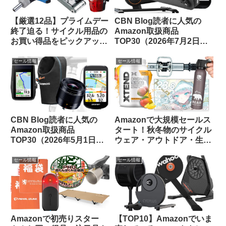
【厳選12品】プライムデー
CBN Blog読者に人気の
終了迫る！サイクル用品の
Amazon取扱商品
お買い得品をピックアップ
TOP30（2026年7月2日
してみました
版）
セール情報
セール情報
CBN Blog読者に人気の
Amazonで大規模セールス
Amazon取扱商品
タート！秋冬物のサイクル
TOP30（2026年5月1日
ウェア・アウトドア・生活
版）
用品のお買い得品等をピッ
クアップしてみました
セール情報
セール情報
Amazonで初売りスター
【TOP10】Amazonでいま