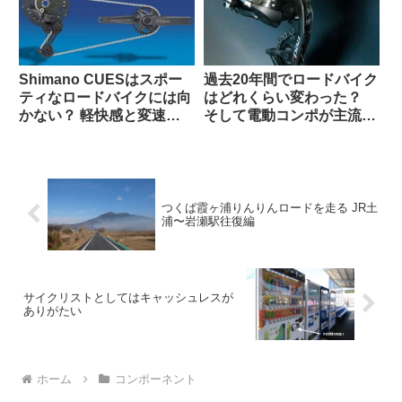
Shimano CUESはスポー
過去20年間でロードバイク
ティなロードバイクには向
はどれくらい変わった？
かない？ 軽快感と変速の
そして電動コンポが主流に
速さではSoraにも劣る？
なった本当の理由とは（海
（海外掲示板から）
外掲示板でのオピニオン観
察）
つくば霞ヶ浦りんりんロードを走る JR土
浦〜岩瀬駅往復編
サイクリストとしてはキャッシュレスが
ありがたい
ホーム
コンポーネント