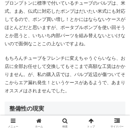
ブロンプトンに標準で付いているチューブのバルブは、米
式。まあ、仏式に対応したポンプはだいたい米式にも対応
してるので、ポンプ買い増し！とかにはならないケースが
ほとんどだと思いますが、ポータブルポンプを使い回そう
とか思うと、いちいち内部パーツを組み替えないといけな
いので面倒なことこの上ないですよね。
もちろんチューブをフレンチに変えちゃうぐらいなら、お
店に全部お任せして交換してもそこまで高額な工賃はかか
りません。が、私の購入店では、バルブ近辺が傷ついてそ
こからエア漏れ発生！というケースがあるようで、あまり
オススメはされませんでした。
整備性の現実
想像：携帯工具はロードで使ってるのがあるから、買わな
メニュー
ホーム
検索
トップ
サイドバー