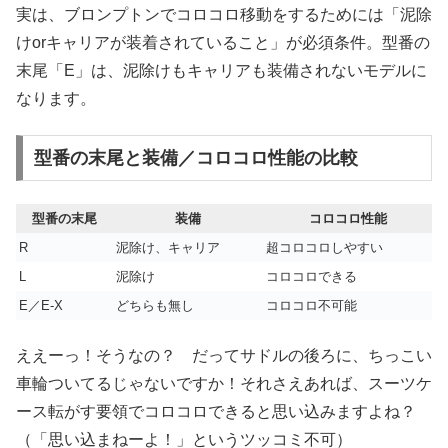
実は、ブロンプトンでコロコロ移動をするためには「泥除
けorキャリアが装着されていること」が必須条件。型番の
末尾「E」は、泥除けもキャリアも装備されないモデルに
なります。
型番の末尾と装備／コロコロ性能の比較
型番の末尾
装備
コロコロ性能
R
泥除け、キャリア
超コロコロしやすい
L
泥除け
コロコロできる
E／E-X
どちらも無し
コロコロ不可能
ええーっ！そうなの？ だってサドルの後ろに、ちっこい
車輪ついてるじゃないですか！それさえあれば、スーツケ
ース転がす要領でコロコロできると思い込みますよね？
（「思い込まねーよ！」というツッコミ不可）