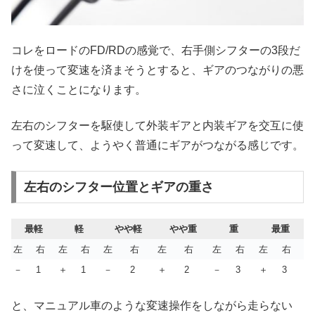
コレをロードのFD/RDの感覚で、右手側シフターの3段だ
けを使って変速を済まそうとすると、ギアのつながりの悪
さに泣くことになります。
左右のシフターを駆使して外装ギアと内装ギアを交互に使
って変速して、ようやく普通にギアがつながる感じです。
左右のシフター位置とギアの重さ
最軽
軽
やや軽
やや重
重
最重
左
右
左
右
左
右
左
右
左
右
左
右
－
1
＋
1
－
2
＋
2
－
3
＋
3
と、マニュアル車のような変速操作をしながら走らない