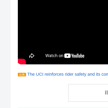
The UCI reinforces rider safety and its 
出典