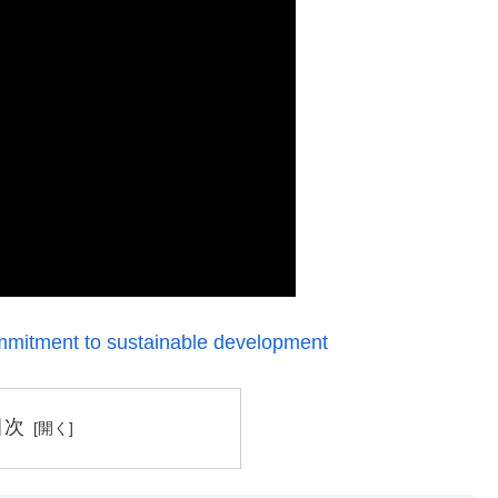
commitment to sustainable development
目次