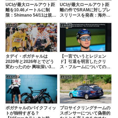
UCIが最大ロールアウト距
UCIが最大ロールアウト距
離を10.46メートルに制
離の件でSRAMに対しプレ
限：Shimano 54/11は規定
スリリースを発表：海外サ
内・SRAM 50/10はルール
イクリストの反応は？
違反にーー海外掲示板での
よみもの
よみもの
意見を観察
タデイ・ポガチャルは
【一言でいうとレジェン
2020年と2026年とでどう
ド】引退を明言したクリ
変わったのか 興味深い3つ
ス・フルームについての海
の考察を読む（海外掲示板
外掲示板での感想を観察す
から）
る
よみもの
よみもの
ポガチャルのバイクフィッ
プロサイクリングチームの
トが独特すぎる？
スポンサーについて偽善的