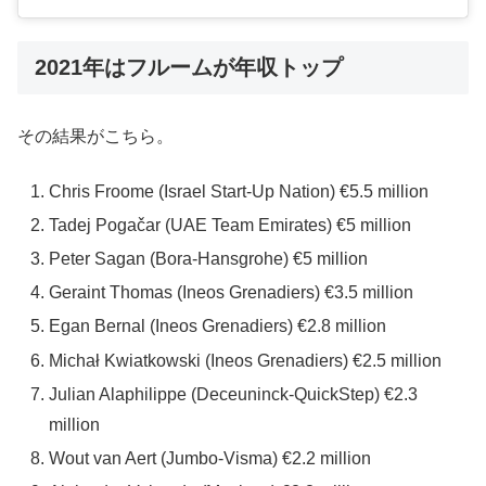
2021年はフルームが年収トップ
その結果がこちら。
Chris Froome (Israel Start-Up Nation) €5.5 million
Tadej Pogačar (UAE Team Emirates) €5 million
Peter Sagan (Bora-Hansgrohe) €5 million
Geraint Thomas (Ineos Grenadiers) €3.5 million
Egan Bernal (Ineos Grenadiers) €2.8 million
Michał Kwiatkowski (Ineos Grenadiers) €2.5 million
Julian Alaphilippe (Deceuninck-QuickStep) €2.3
million
Wout van Aert (Jumbo-Visma) €2.2 million