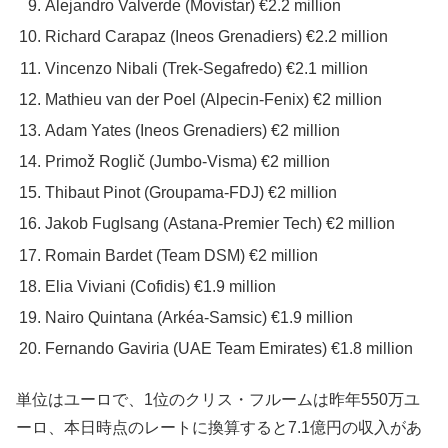
Alejandro Valverde (Movistar) €2.2 million
Richard Carapaz (Ineos Grenadiers) €2.2 million
Vincenzo Nibali (Trek-Segafredo) €2.1 million
Mathieu van der Poel (Alpecin-Fenix) €2 million
Adam Yates (Ineos Grenadiers) €2 million
Primož Roglič (Jumbo-Visma) €2 million
Thibaut Pinot (Groupama-FDJ) €2 million
Jakob Fuglsang (Astana-Premier Tech) €2 million
Romain Bardet (Team DSM) €2 million
Elia Viviani (Cofidis) €1.9 million
Nairo Quintana (Arkéa-Samsic) €1.9 million
Fernando Gaviria (UAE Team Emirates) €1.8 million
単位はユーロで、1位のクリス・フルームは昨年550万ユ
ーロ、本日時点のレートに換算すると7.1億円の収入があ