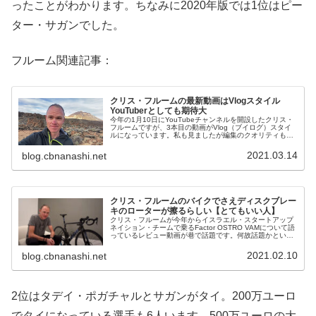
ったことがわかります。ちなみに2020年版では1位はピー
ター・サガンでした。
フルーム関連記事：
クリス・フルームの最新動画はVlogスタイル
YouTuberとしても期待大
今年の1月10日にYouTubeチャンネルを開設したクリス・
フルームですが、3本目の動画がVlog（ブイログ）スタイ
ルになっています。私も見ましたが編集のクオリティも高
く、視聴者コメントでも大変好意的に受け止められていま
す。下がその動画。V...
2021.03.14
blog.cbnanashi.net
クリス・フルームのバイクでさえディスクブレー
キのローターが擦るらしい【とてもいい人】
クリス・フルームが今年からイスラエル・スタートアップ
ネイション・チームで乗るFactor OSTRO VAMについて語
っているレビュー動画が巷で話題です。何故話題かという
と、フルームはずっとリムブレーキのロードバイクに乗っ
てきたのですが、今...
2021.02.10
blog.cbnanashi.net
2位はタデイ・ポガチャルとサガンがタイ。200万ユーロ
でタイになっている選手も6人います。500万ユーロの大